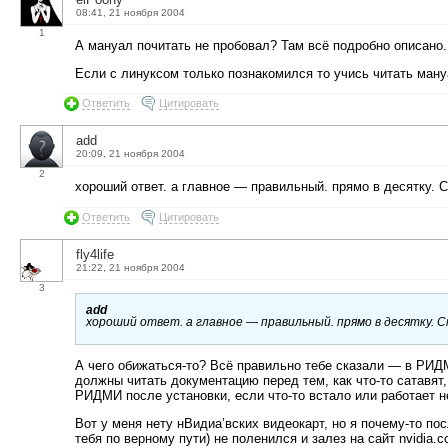
08:41, 21 ноября 2004
1
А мануал почитать не пробовал? Там всё подробно описано.
Если с линуксом только познакомился то учись читать ман
Ответить
Цитировать
add
20:09, 21 ноября 2004
2
хороший ответ. а главное — правильный. прямо в десятку.
Ответить
Цитировать
fly4life
21:22, 21 ноября 2004
3
add
хороший ответ. а главное — правильный. прямо в десятку. 
А чего обижаться-то? Всё правильно тебе сказали — в РИД
должны читать документацию перед тем, как что-то сатавят,
РИДМИ после установки, если что-то встало или работает не
Вот у меня нету нВидиа’вских видеокарт, но я почему-то по
тебя по верному пути) не поленился и залез на сайт nvidi