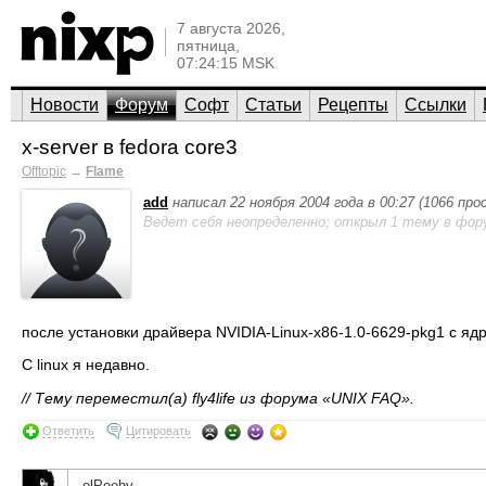
7 августа 2026,
пятница,
07:24:15 MSK
Новости
Форум
Софт
Статьи
Рецепты
Ссылки
x-server в fedora core3
Offtopic
→
Flame
add
написал 22 ноября 2004 года в 00:27 (1066 пр
Ведет себя неопределенно; открыл 1 тему в фор
после установки драйвера NVIDIA-Linux-x86-1.0-6629-pkg1 с ядр
С linux я недавно.
// Тему переместил(а) fly4life из форума «UNIX FAQ».
Ответить
Цитировать
elPoohy