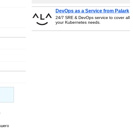
DevOps as a Service from Palark
24/7 SRE & DevOps service to cover all
your Kubernetes needs.
е
вшего