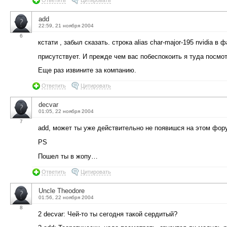
add
22:59, 21 ноября 2004
6
кстати , забыл сказать. строка alias char-major-195 nvidia в 
присутствует. И прежде чем вас побеспокоить я туда посмо
Еще раз извините за компанию.
Ответить
Цитировать
decvar
01:05, 22 ноября 2004
7
add, может ты уже действительно не появишся на этом фор
PS
Пошел ты в жопу…
Ответить
Цитировать
Uncle Theodore
01:56, 22 ноября 2004
8
2 decvar: Чей-то ты сегодня такой сердитый?