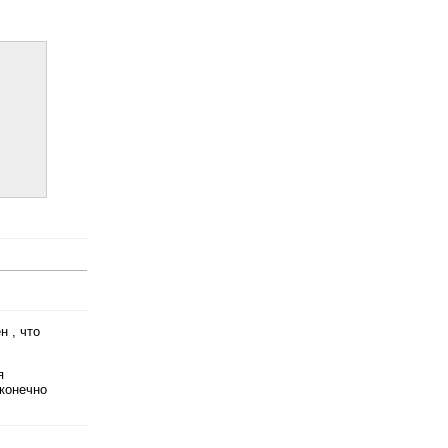
н , что
я
 конечно