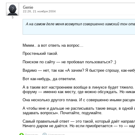
Genie
22:26, 21 ноября 2004
5
А на самом деле меня возмутил совершенно хамский тон от
Мммм.. а вот ответь на вопрос…
Простенький такой.
Поиском по сайту — не пробовал пользоваться? ;)
Видимо — нет, так как «А зачем? Я быстрее спрошу, как-ниб
Вот как-нибудь, да ответили.
А в таким вот настроением вообще в линуксе будет тяжело. У
форуму — именно как месту, где можно обсуждать. Но никак
Она несколько другого плана. И с совершенно иными расце
А чтобы мне и дальше не расписывать такие вещи, в одной 
задавать вопросы». Почитайте, подумайте.
Самый правильный ответ — это такой, который даёт направл
Ничего даром не даётся. Но если приобретается — то — над
Ответить
Цитировать