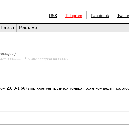
RSS
Telegram
Facebook
Twitte
Проект
Реклама
осмотров)
уме, оставил 3 комментария на сайте.
ом 2.6.9-1.667smp x-server грузится только после команды modprob