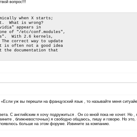
твой вопрос!!!
mically when X starts;

vidia" appears in

«Если уж вы перешли на французский язык , то называйте меня ситуайе
та. С английским я хочу подружиться . Он со мной пока не хочет. Но , 
вините , ближневосточных) я свободно общаюсь, пишу и говорю. Но это,
е появлюсь больше на этом форуме. Извините за компанию.