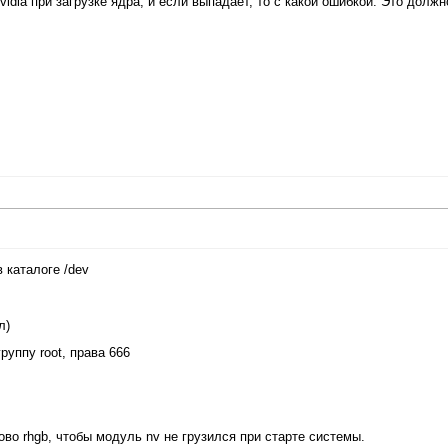
vidia при загрузке ядра, и если выпадает, то с какой ошибкой. Это должн
 каталоге /dev
л)
руппу root, права 666
ово rhgb, чтобы модуль nv не грузился при старте системы.