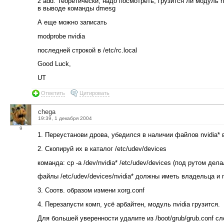
2 add: Теоретически, надо посмотреть, грузится ли модуль n
в выводе команды dmesg
А еще можно записать
modprobe nvidia
последней строкой в /etc/rc.local
Good Luck,
UT
Ответить
Цитировать
chega
19:39, 1 декабря 2004
9
1. Переустанови дрова, убедился в наличии файлов nvidia* в
2. Скопируй их в каталог /etc/udev/devices
команда: cp -a /dev/nvidia* /etc/udev/devices (под рутом дела
файлы /etc/udev/devices/nvidia* должны иметь владельца и г
3. Соотв. образом измени xorg.conf
4. Перезапусти комп, усё арбайтен, модуль nvidia грузится.
Для большей уверенности удалите из /boot/grub/grub.conf сл