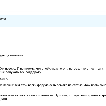
вета.
удь да ответят».
ж поверь. И не потому, что снобизма много, а потому, что относятся к
 не получать тех.поддержку.
нками.
из первых тем этой верки форума есть ссылка на статью «Как правильн
ение поиска ответа самостоятельно. Ну и что, что при этом тратится вр
олго.