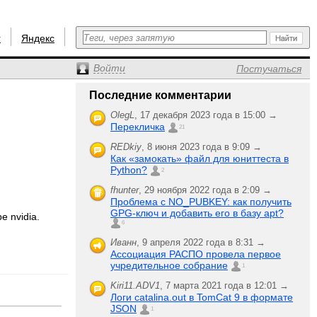
r
Яндекс
Войти
Постучаться
Последние комментарии
OlegL
,
17 декабря 2023 года в 15:00 →
Перекличка
21
REDkiy
,
8 июня 2023 года в 9:09 →
Как «замокать» файл для юниттеста в
Python?
2
fhunter
,
29 ноября 2022 года в 2:09 →
Проблема с NO_PUBKEY: как получить
GPG-ключ и добавить его в базу apt?
e nvidia.
6
Иванн
,
9 апреля 2022 года в 8:31 →
Ассоциация РАСПО провела первое
учредительное собрание
1
Kiri11.ADV1
,
7 марта 2021 года в 12:01 →
Логи catalina.out в TomCat 9 в формате
JSON
1