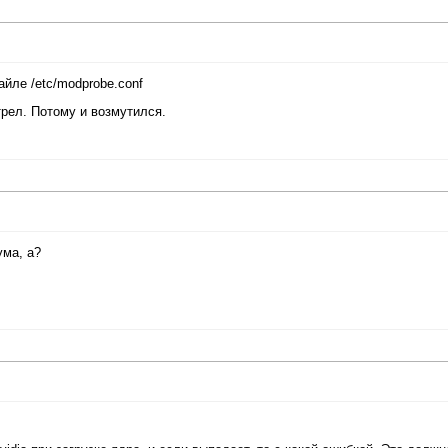
файле /etc/modprobe.conf
трел. Потому и возмутился.
ума, а?