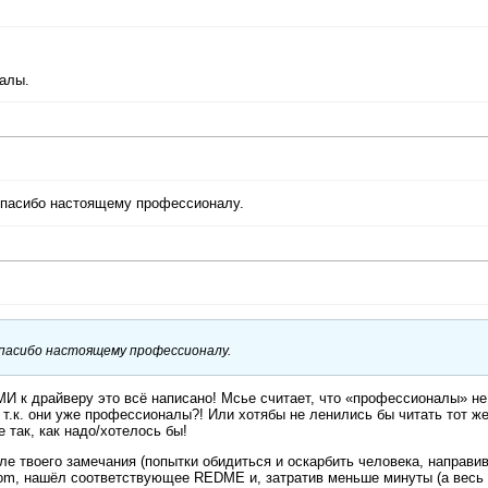
уалы.
 Спасибо настоящему профессионалу.
Спасибо настоящему профессионалу.
МИ к драйверу это всё написано! Мсье считает, что «профессионалы» не
 т.к. они уже профессионалы?! Или хотябы не ленились бы читать тот ж
 так, как надо/хотелось бы!
сле твоего замечания (попытки обидиться и оскарбить человека, направи
a.com, нашёл соответствующее REDME и, затратив меньше минуты (а весь