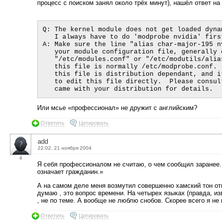
процесс с поиском занял около трёх минут), нашёл ответ на 
Q: The kernel module does not get loaded dyna
   I always have to do 'modprobe nvidia' first.  What is wrong?

A: Make sure the line "alias char-major-195 n
   your module configuration file, generally one of "/etc/conf.modules",

   "/etc/modules.conf" or "/etc/modutils/alias".  With 2.6 kernels,

   this file is normally /etc/modprobe.conf.  The correct way to update

   this file is distribution dependant, and it is often not a good idea

   to edit this file directly.  Please consult the documentation that

Или мсье «профессионал» не дружит с английским?
Ответить
Цитировать
add
22:02, 21 ноября 2004
4
Я себя профессионалом не считаю, о чем сообщил заранее. 
означает гражданин.»
А на самом деле меня возмутил совершенно хамский тон отве
думаю , это вопрос времени. На четырех языках (правда, из
, не по теме. А вообще не люблю снобов. Скорее всего я н
Ответить
Цитировать