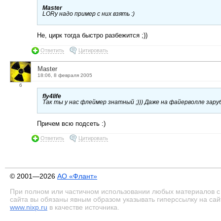
Master
LORу надо пример с них взять :)
Не, цирк тогда быстро разбежится ;))
Ответить
Цитировать
Master
18:06, 8 февраля 2005
6
fly4life
Так ты у нас флеймер знатный ;))) Даже на файерволле зару
Причем всю подсеть :)
Ответить
Цитировать
© 2001—2026
АО «Флант»
При полном или частичном использовании любых материалов с
сайта вы обязаны явным образом указывать гиперссылку на сай
www.nixp.ru
в качестве источника.