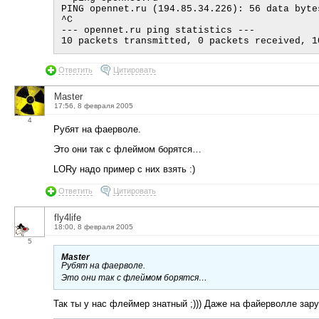
PING opennet.ru (194.85.34.226): 56 data bytes
^C

--- opennet.ru ping statistics ---

Ответить
Цитировать
Master
17:56, 8 февраля 2005
4
Рубят на фаерволе.
Это они так с флеймом борятся…
LORу надо пример с них взять :)
Ответить
Цитировать
fly4life
18:00, 8 февраля 2005
5
Master
Рубят на фаерволе.
Это они так с флеймом борятся…
Так ты у нас флеймер знатный ;))) Даже на файерволле зару