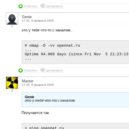
Ответить
Цитировать
Genie
17:32, 8 февраля 2005
2
это у тебя что-то с каналом..
# nmap -O -vv opennet.ru

...

Uptime 94.968 days (since Fri Nov  5 21:23:13 
Ответить
Цитировать
Master
17:35, 8 февраля 2005
3
Genie
это у тебя что-то с каналом..
Получается так.
> ping opennet.ru
