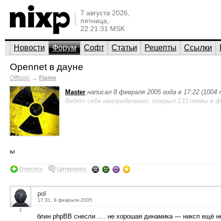
7 августа 2026,
пятница,
22:21:31 MSK
Новости
Форум
Софт
Статьи
Рецепты
Ссылки
Opennet в дауне
Offtopic
→
Flame
Master
написал 8 февраля 2005 года в 17:22 (1004
Ведет себя неопределенно; открыл 133 темы в ф
ы
Ответить
Цитировать
pol
17:31, 8 февраля 2005
1
блин phpBB снесли …. не хорошая динамика — никсп ещё н