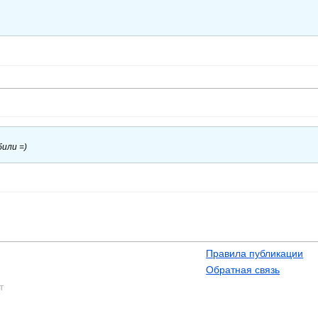
били =)
Правила публикации
Обратная связь
т