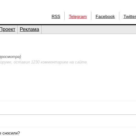
RSS
Telegram
Facebook
Twitte
Проект
Реклама
 просмотра)
оруме, оставил 1230 комментариев на сайте.
е сносили?