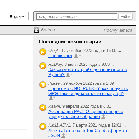
r
Яндекс
Войти
Постучаться
Последние комментарии
OlegL
,
17 декабря 2023 года в 15:00 →
Перекличка
21
REDkiy
,
8 июня 2023 года в 9:09 →
Как «замокать» файл для юниттеста в
Python?
2
fhunter
,
29 ноября 2022 года в 2:09 →
Проблема с NO_PUBKEY: как получить
GPG-ключ и добавить его в базу apt?
6
Иванн
,
9 апреля 2022 года в 8:31 →
Ассоциация РАСПО провела первое
учредительное собрание
1
Kiri11.ADV1
,
7 марта 2021 года в 12:01 →
Логи catalina.out в TomCat 9 в формате
JSON
1