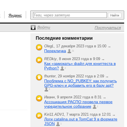
r
Яндекс
Войти
Постучаться
Последние комментарии
OlegL
,
17 декабря 2023 года в 15:00 →
Перекличка
21
REDkiy
,
8 июня 2023 года в 9:09 →
Как «замокать» файл для юниттеста в
Python?
2
fhunter
,
29 ноября 2022 года в 2:09 →
Проблема с NO_PUBKEY: как получить
GPG-ключ и добавить его в базу apt?
6
Иванн
,
9 апреля 2022 года в 8:31 →
Ассоциация РАСПО провела первое
учредительное собрание
1
Kiri11.ADV1
,
7 марта 2021 года в 12:01 →
Логи catalina.out в TomCat 9 в формате
JSON
1