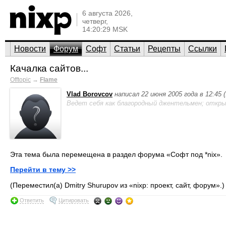
6 августа 2026,
четверг,
14:20:29 MSK
Новости
Форум
Софт
Статьи
Рецепты
Ссылки
Качалка сайтов...
Offtopic
→
Flame
Vlad Borovcov
написал 22 июня 2005 года в 12:45
Ведет себя как благородный джентельмен; откры
Эта тема была перемещена в раздел форума «Софт под *nix».
Перейти в тему >>
(Переместил(а) Dmitry Shurupov из «nixp: проект, сайт, форум».)
Ответить
Цитировать