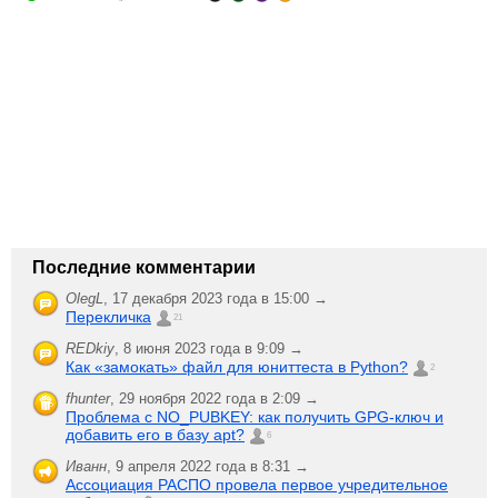
Последние комментарии
OlegL
,
17 декабря 2023 года в 15:00 →
Перекличка
21
REDkiy
,
8 июня 2023 года в 9:09 →
Как «замокать» файл для юниттеста в Python?
2
fhunter
,
29 ноября 2022 года в 2:09 →
Проблема с NO_PUBKEY: как получить GPG-ключ и
добавить его в базу apt?
6
Иванн
,
9 апреля 2022 года в 8:31 →
Ассоциация РАСПО провела первое учредительное