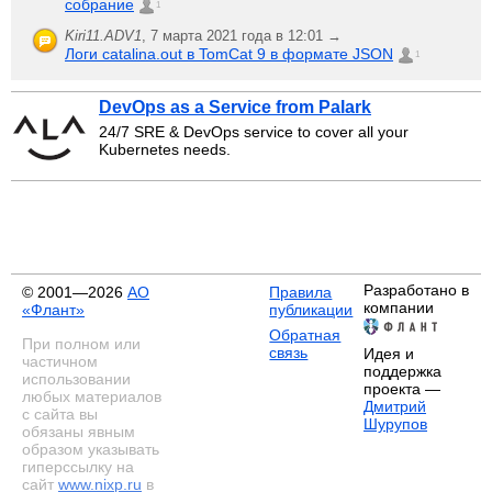
собрание
1
Kiri11.ADV1
,
7 марта 2021 года в 12:01 →
Логи catalina.out в TomCat 9 в формате JSON
1
DevOps as a Service from Palark
24/7 SRE & DevOps service to cover all your
Kubernetes needs.
Разработано в
© 2001—2026
АО
Правила
компании
«Флант»
публикации
Обратная
При полном или
связь
Идея и
частичном
поддержка
использовании
проекта —
любых материалов
Дмитрий
с сайта вы
Шурупов
обязаны явным
образом указывать
гиперссылку на
сайт
www.nixp.ru
в