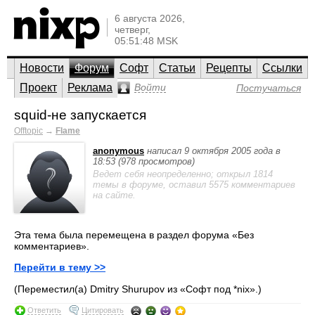
6 августа 2026,
четверг,
05:51:48 MSK
Новости
Форум
Софт
Статьи
Рецепты
Ссылки
Проект
Реклама
Войти
Постучаться
squid-не запускается
Offtopic
→
Flame
anonymous
написал 9 октября 2005 года в
18:53 (978 просмотров)
Ведет себя неопределенно; открыл 1814
темы в форуме, оставил 5575 комментариев
на сайте.
Эта тема была перемещена в раздел форума «Без
комментариев».
Перейти в тему >>
(Переместил(а) Dmitry Shurupov из «Софт под *nix».)
Ответить
Цитировать