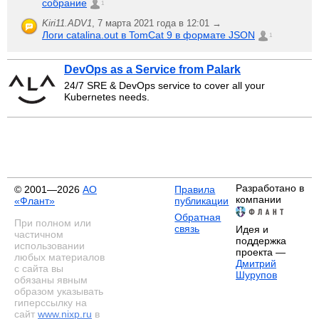
собрание
1
Kiri11.ADV1
,
7 марта 2021 года в 12:01 →
Логи catalina.out в TomCat 9 в формате JSON
1
DevOps as a Service from Palark
24/7 SRE & DevOps service to cover all your
Kubernetes needs.
Разработано в
© 2001—2026
АО
Правила
компании
«Флант»
публикации
Обратная
При полном или
связь
Идея и
частичном
поддержка
использовании
проекта —
любых материалов
Дмитрий
с сайта вы
Шурупов
обязаны явным
образом указывать
гиперссылку на
сайт
www.nixp.ru
в