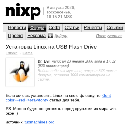
9 августа 2026,
воскресенье,
16:15:21 MSK
Новости
Форум
Софт
Статьи
Рецепты
Ссылки
Проект
Реклама
Войти
Постучаться
Установка Linux на USB Flash Drive
Offtopic
→
Flame
Dr. Evil
написал 23 января 2006 года в 17:32
(920 просмотров)
Ведет себя как мужчина; открыл 578 тем в
форуме, оставил 3008 комментариев на
сайте.
Если хочешь установить Linux на свою флешку, то
<font
color=«red»>эта</font>
статья для тебя.
PS: Можно будет пощеголять перед друзьями из мира win-
окон ;)
источник:
tuxmachines.org