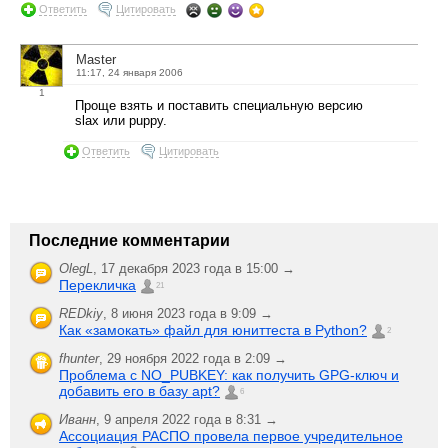
Ответить
Цитировать
Master
11:17, 24 января 2006
1
Проще взять и поставить специальную версию
slax или puppy.
Ответить
Цитировать
Последние комментарии
OlegL
,
17 декабря 2023 года в 15:00 →
Перекличка
21
REDkiy
,
8 июня 2023 года в 9:09 →
Как «замокать» файл для юниттеста в Python?
2
fhunter
,
29 ноября 2022 года в 2:09 →
Проблема с NO_PUBKEY: как получить GPG-ключ и
добавить его в базу apt?
6
Иванн
,
9 апреля 2022 года в 8:31 →
Ассоциация РАСПО провела первое учредительное