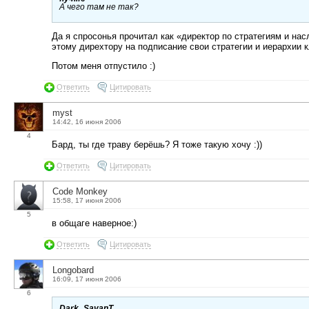
А чего там не так?
Да я спросонья прочитал как «директор по стратегиям и на
этому дирехтору на подписание свои стратегии и иерархии 
Потом меня отпустило :)
Ответить
Цитировать
myst
14:42, 16 июня 2006
4
Бард, ты где траву берёшь? Я тоже такую хочу :))
Ответить
Цитировать
Code Monkey
15:58, 17 июня 2006
5
в общаге наверное:)
Ответить
Цитировать
Longobard
16:09, 17 июня 2006
6
Dark_SavanT