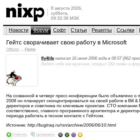
8 августа 2026,
суббота,
09:32:38 MSK
Новости
Форум
Софт
Статьи
Рецепты
Ссылки
Гейтс сворачивает свою работу в Microsoft
Offtopic
→
Flame
fly4life
написал 16 июня 2006 года в 08:57 (962 пр
Ведет себя как мужчина; открыл 182 темы в фор
На созванной в четверг пресс-конференции было объявлено о п
2008 он планирует сконцентрироваться на своей работе в Bill &
директоров и советника по ключевым проектам. CTO компании Рэ
соответственно, главного программного архитектора и директор
периода работать в тесном контакте с Гейтсом.
Источник:
http://bugtraq.ru/rsn/archive/2006/06/10.html
Ответить
Цитировать