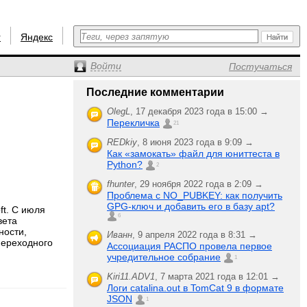
r
Яндекс
Войти
Постучаться
Последние комментарии
OlegL
,
17 декабря 2023 года в 15:00 →
Перекличка
21
REDkiy
,
8 июня 2023 года в 9:09 →
Как «замокать» файл для юниттеста в
Python?
2
fhunter
,
29 ноября 2022 года в 2:09 →
Проблема с NO_PUBKEY: как получить
GPG-ключ и добавить его в базу apt?
ft. C июля
6
вета
ности,
Иванн
,
9 апреля 2022 года в 8:31 →
переходного
Ассоциация РАСПО провела первое
учредительное собрание
1
Kiri11.ADV1
,
7 марта 2021 года в 12:01 →
Логи catalina.out в TomCat 9 в формате
JSON
1