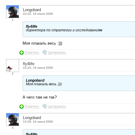
Longobard
10:20, 16 июня 2006
1
fly4life
директора по стратегии и исследованиям
Моя плакаль весь :)))
Ответить
Цитировать
fly4life
10:23, 16 июня 2006
2
Longobard
Моя плакаль весь :)))
А чего там не так?
Ответить
Цитировать
Longobard
10:28, 16 июня 2006
3
fly4life