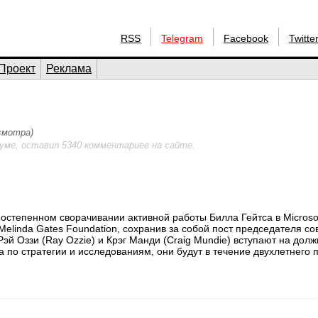
RSS
Telegram
Facebook
Twitte
Проект
Реклама
осмотра)
уме, оставил 5340 комментариев на сайте.
остепенном сворачивании активной работы Билла Гейтса в Microso
 Melinda Gates Foundation, сохранив за собой пост председателя со
й Оззи (Ray Ozzie) и Крэг Манди (Craig Mundie) вступают на долж
а по стратегии и исследованиям, они будут в течение двухлетнего 