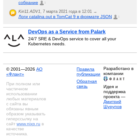
собрание
1
Kiri11.ADV1
,
7 марта 2021 года в 12:01 →
Логи catalina.out в TomCat 9 в формате JSON
1
DevOps as a Service from Palark
24/7 SRE & DevOps service to cover all your
Kubernetes needs.
Разработано в
© 2001—2026
АО
Правила
компании
«Флант»
публикации
Обратная
При полном или
связь
Идея и
частичном
поддержка
использовании
проекта —
любых материалов
Дмитрий
с сайта вы
Шурупов
обязаны явным
образом указывать
гиперссылку на
сайт
www.nixp.ru
в
качестве
источника.