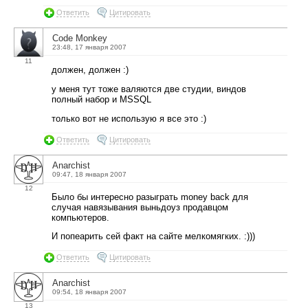
Ответить
Цитировать
Code Monkey
23:48, 17 января 2007
11
должен, должен :)
у меня тут тоже валяются две студии, виндов
полный набор и MSSQL
только вот не использую я все это :)
Ответить
Цитировать
Anarchist
09:47, 18 января 2007
12
Было бы интересно разыграть money back для
случая навязывания выньдоуз продавцом
компьютеров.
И попеарить сей факт на сайте мелкомягких. :)))
Ответить
Цитировать
Anarchist
09:54, 18 января 2007
13