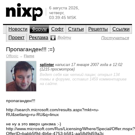
6 августа 2026,
четверг,
03:39:45 MSK
Новости
Форум
Софт
Статьи
Рецепты
Ссылки
Проект
Реклама
Войти
Постучаться
Пропаганден!!! :=)
Offtopic
→
Flame
splinter
написал 17 января 2007 года в 12:02
(1215 просмотров)
Ведет себя как четкий пацан; открыл 134
темы в форуме, оставил 1459 комментариев
на сайте.
пропаганден!!!
http://search.microsoft.com/results.aspx?mkt=ru-
RU&setlang=ru-RU&q=linux
не ну а это вверх цинзма :-)
http://www.microsoft.com/Rus/Licensing/Where/Special/Offer.mspx?
OfferID=babb5f9d-4b6e-4753-b581-aa58d9d59a3c