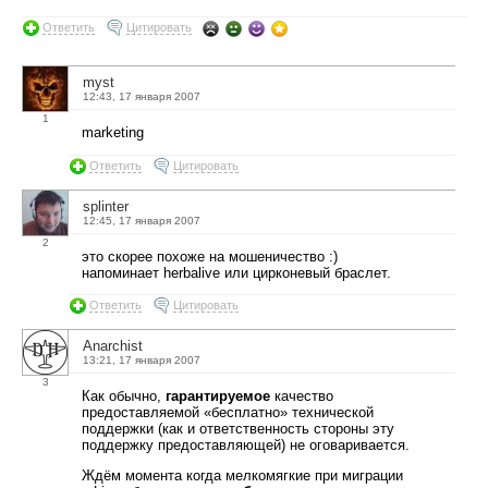
Ответить
Цитировать
myst
12:43, 17 января 2007
1
marketing
Ответить
Цитировать
splinter
12:45, 17 января 2007
2
это скорее похоже на мошеничество :)
напоминает herbalive или цирконевый браслет.
Ответить
Цитировать
Anarchist
13:21, 17 января 2007
3
Как обычно,
гарантируемое
качество
предоставляемой «бесплатно» технической
поддержки (как и ответственность стороны эту
поддержку предоставляющей) не оговаривается.
Ждём момента когда мелкомягкие при миграции