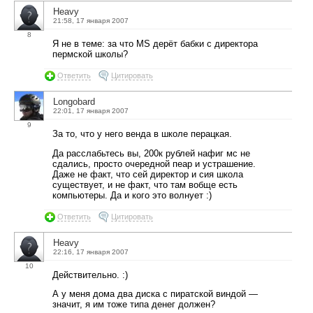
Heavy
21:58, 17 января 2007
8
Я не в теме: за что МS дерёт бабки с директора
пермской школы?
Ответить
Цитировать
Longobard
22:01, 17 января 2007
9
За то, что у него венда в школе перацкая.
Да расслабьтесь вы, 200к рублей нафиг мс не
сдались, просто очередной пеар и устрашение.
Даже не факт, что сей директор и сия школа
существует, и не факт, что там вобще есть
компьютеры. Да и кого это волнует :)
Ответить
Цитировать
Heavy
22:16, 17 января 2007
10
Действительно. :)
А у меня дома два диска с пиратской виндой —
значит, я им тоже типа денег должен?