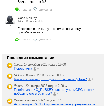
Бабки трясет не MS.
Ответить
Цитировать
Code Monkey
14:59, 19 января 2007
16
Feuerbach если ты лучше чем я понял тему,
просьба пояснить…
Ответить
Цитировать
Последние комментарии
OlegL
,
17 декабря 2023 года в 15:00 →
Перекличка
21
REDkiy
,
8 июня 2023 года в 9:09 →
Как «замокать» файл для юниттеста в Python?
2
fhunter
,
29 ноября 2022 года в 2:09 →
Проблема с NO_PUBKEY: как получить GPG-ключ и
добавить его в базу apt?
6
Иванн
,
9 апреля 2022 года в 8:31 →
Ассоциация РАСПО провела первое учредительное