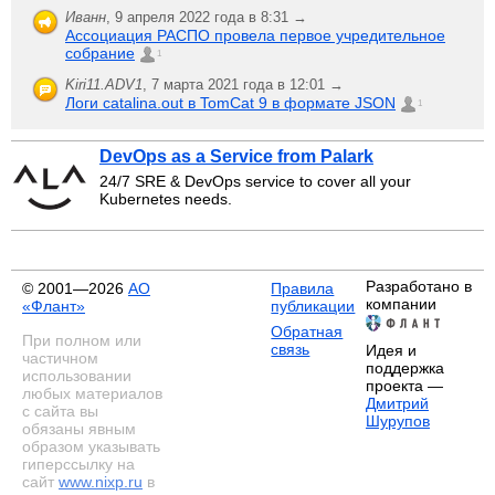
Иванн
,
9 апреля 2022 года в 8:31 →
Ассоциация РАСПО провела первое учредительное
собрание
1
Kiri11.ADV1
,
7 марта 2021 года в 12:01 →
Логи catalina.out в TomCat 9 в формате JSON
1
DevOps as a Service from Palark
24/7 SRE & DevOps service to cover all your
Kubernetes needs.
Разработано в
© 2001—2026
АО
Правила
компании
«Флант»
публикации
Обратная
При полном или
связь
Идея и
частичном
поддержка
использовании
проекта —
любых материалов
Дмитрий
с сайта вы
Шурупов
обязаны явным
образом указывать
гиперссылку на
сайт
www.nixp.ru
в