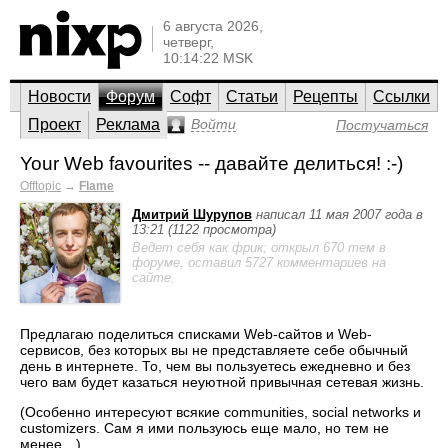
6 августа 2026,
четверг,
10:14:22 MSK
Новости
Форум
Софт
Статьи
Рецепты
Ссылки
Проект
Реклама
Войти
Постучаться
Your Web favourites -- давайте делиться! :-)
Offtopic
→
Flame
Дмитрий Шурупов
написал 11 мая 2007 года в
13:21 (1122 просмотра)
Ведет себя как фрик; открыл 670 тем в
форуме, оставил 5727 комментариев на
сайте.
Предлагаю поделиться списками Web-сайтов и Web-
сервисов, без которых вы не представляете себе обычный
день в интернете. То, чем вы пользуетесь ежедневно и без
чего вам будет казаться неуютной привычная сетевая жизнь.
(Особенно интересуют всякие communities, social networks и
customizers. Сам я ими пользуюсь еще мало, но тем не
менее…)