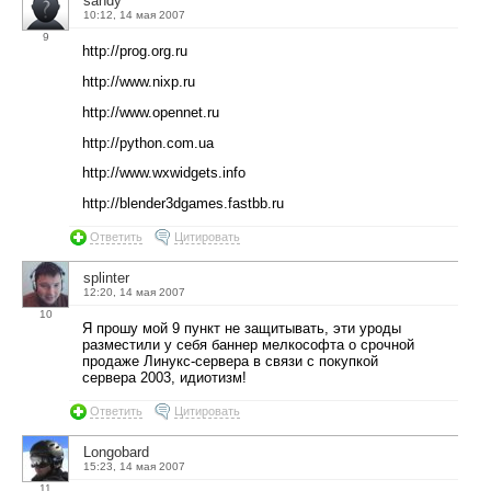
sandy
10:12, 14 мая 2007
9
http://prog.org.ru
http://www.nixp.ru
http://www.opennet.ru
http://python.com.ua
http://www.wxwidgets.info
http://blender3dgames.fastbb.ru
Ответить
Цитировать
splinter
12:20, 14 мая 2007
10
Я прошу мой 9 пункт не защитывать, эти уроды
разместили у себя баннер мелкософта о срочной
продаже Линукс-сервера в связи с покупкой
сервера 2003, идиотизм!
Ответить
Цитировать
Longobard
15:23, 14 мая 2007
11