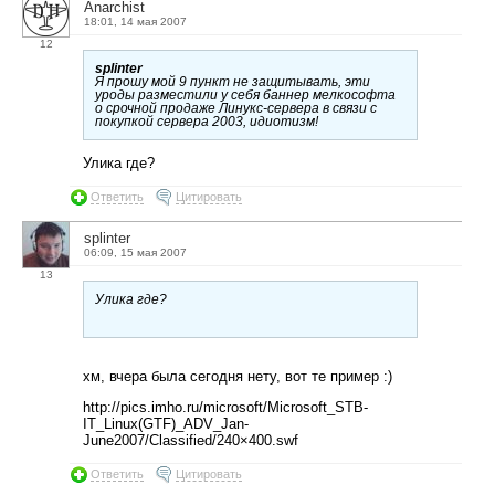
Anarchist
18:01, 14 мая 2007
12
splinter
Я прошу мой 9 пункт не защитывать, эти
уроды разместили у себя баннер мелкософта
о срочной продаже Линукс-сервера в связи с
покупкой сервера 2003, идиотизм!
Улика где?
Ответить
Цитировать
splinter
06:09, 15 мая 2007
13
Улика где?
хм, вчера была сегодня нету, вот те пример :)
http://pics.imho.ru/microsoft/Microsoft_STB-
IT_Linux(GTF)_ADV_Jan-
June2007/Classified/240×400.swf
Ответить
Цитировать