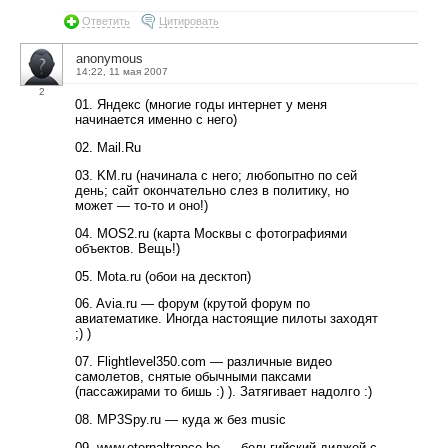
Ответить
Цитировать
anonymous
14:22, 11 мая 2007
2
01. Яндекс (многие годы интернет у меня
начинается именно с него)
02. Mail.Ru
03. KM.ru (начинала с него; любопытно по сей
день; сайт окончательно слез в политику, но
может — то-то и оно!)
04. MOS2.ru (карта Москвы с фотографиями
объектов. Вещь!)
05. Mota.ru (обои на десктоп)
06. Avia.ru — форум (крутой форум по
авиатематике. Иногда настоящие пилоты заходят
;) )
07. Flightlevel350.com — различные видео
самолетов, снятые обычными паксами
(пассажирами то бишь :) ). Затягивает надолго :)
08. MP3Spy.ru — куда ж без music
09. www.eternaltrance.be — бельгийский диджей с