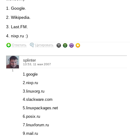
1. Google.
2. Wikipedia.
3. Last.FM.
4. nixp.ru :)
Ответить
Цитировать
splinter
13:53, 11 мая 2007
1
1.google
2.nixp.ru
3.linuxorg.ru
4.slackware.com
5.linuxpackages.net
6.posix.ru
7.linuxforum.ru
9.mail.ru