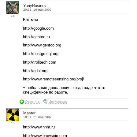
YuriyRusinov
20:51, 16 мая 2007
14
Вот мои.
http://google.com
http://gentoo.ru
http://www.gentoo.org
http://postgresql.org
http://trolltech.com
http://gdal.org
http://www.remotesensing.org/proj/
+ небольшие дополнения, когда надо что-то
специфичное по работе.
Ответить
Цитировать
Master
18:31, 21 мая 2007
15
http://www.nnm.ru
http://www.browseip.com