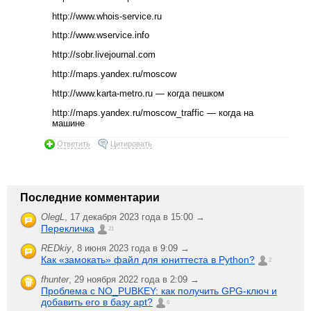
http://www.whois-service.ru
http://www.wservice.info
http://sobr.livejournal.com
http://maps.yandex.ru/moscow
http://www.karta-metro.ru — когда пешком
http://maps.yandex.ru/moscow_traffic — когда на
машине
Ответить
Цитировать
Последние комментарии
OlegL
,
17 декабря 2023 года в 15:00 →
Перекличка
21
REDkiy
,
8 июня 2023 года в 9:09 →
Как «замокать» файл для юниттеста в Python?
2
fhunter
,
29 ноября 2022 года в 2:09 →
Проблема с NO_PUBKEY: как получить GPG-ключ и
добавить его в базу apt?
6