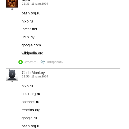
22:33, 11 мая 2007
6
bash.org.ru
nixp.ru
ibrest.net
linux.by
google.com
wikipedia.org
Ответить
Цитировать
Code Monkey
22:50, 11 мая 2007
7
nixp.ru
linux.org.ru
opennet.ru
reactos.org
google.ru
bash.org.ru