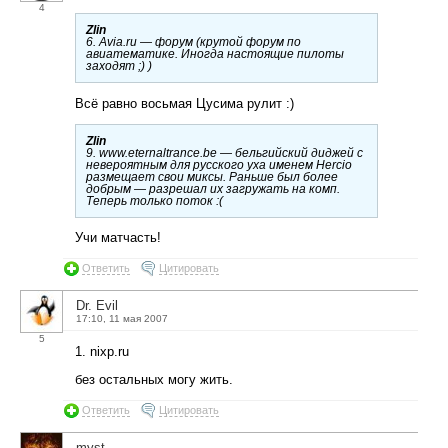
4
Zlin
6. Avia.ru — форум (крутой форум по
авиатематике. Иногда настоящие пилоты
заходят ;) )
Всё равно восьмая Цусима рулит :)
Zlin
9. www.eternaltrance.be — бельгийский диджей с
невероятным для русского уха именем Hercio
размещает свои миксы. Раньше был более
добрым — разрешал их загружать на комп.
Теперь только поток :(
Учи матчасть!
Ответить
Цитировать
Dr. Evil
17:10, 11 мая 2007
5
1. nixp.ru
без остальных могу жить.
Ответить
Цитировать
myst