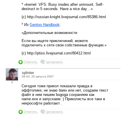
* «kernel: VFS: Busy inodes after unmount. Self-
destruct in 5 seconds. Have a nice day…»
(c) http://russian-knight.livejournal.com/85386.html
* Из
Gentoo Handbook
:
«Дополнительные возможности
Если вы ищете приключений, можете
подключить к сети свои собственные функции.»
(c) http://ptiss.livejournal.com/80412.html
Ответить
Цитировать
splinter
09:43, 20 августа 2007
4
Сегодня тоже прикол показали правда в
оффтопике, не знаю баян или нет, создаем текст
файл в нем пишем bugoga сохраняем как
name.exe и запускаем :) Приколисты все таки в
некрософте работают .
Ответить
Цитировать