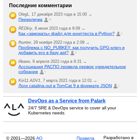
Последние комментарии
OlegL
,
17 декабря 2023 года в 15:00 →
Перекличка
21
REDkiy
,
8 июня 2023 года в 9:09 →
Как «замокать» файл для юниттеста в Python?
2
fhunter
,
29 ноября 2022 года в 2:09 →
Проблема с NO_PUBKEY: как получить GPG-ключ и
добавить его в базу apt?
6
Иванн
,
9 апреля 2022 года в 8:31 →
Ассоциация РАСПО провела первое учредительное
собрание
1
Kiri11.ADV1
,
7 марта 2021 года в 12:01 →
Логи catalina.out в TomCat 9 в формате JSON
1
DevOps as a Service from Palark
24/7 SRE & DevOps service to cover all your
Kubernetes needs.
Разработано в
© 2001—2026
АО
Правила