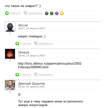
что такое не изврат? :)
Ответить
Цитировать
decvar
20:07, 14 августа 2007
1
изврат очевидно :)
Ответить
Цитировать
DimkaS
18:45, 15 августа 2007
2
http://lists.altlinux.ru/pipermail/sisyphus/2002-
February/006940.html
Ответить
Цитировать
Дмитрий Шурупов
19:45, 15 августа 2007
3
5!
Тут еще в тему недавно мною встреченного
юмора линуксоидов…