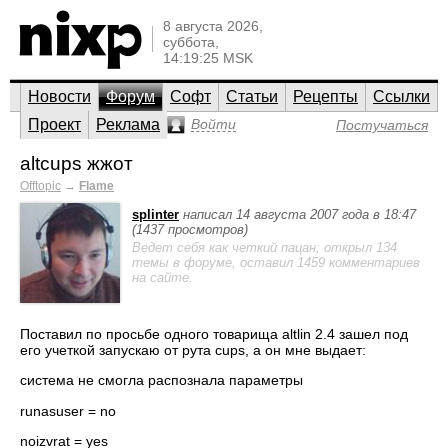
8 августа 2026,
суббота,
14:19:25 MSK
Новости
Форум
Софт
Статьи
Рецепты
Ссылки
Проект
Реклама
Войти
Постучаться
altcups жжот
Offtopic
→
Flame
splinter
написал 14 августа 2007 года в 18:47
(1437 просмотров)
Ведет себя как четкий пацан; открыл 134
темы в форуме, оставил 1459 комментариев
на сайте.
Поставил по просьбе одного товарища altlin 2.4 зашел под
его учеткой запускаю от рута cups, а он мне выдает:
система не смогла распознала параметры
runasuser = no
noizvrat = yes