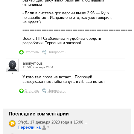
разных дистрибутивах работает с большими
отличиями.
- Если в системе gcc версии выше 2.96 — Kylix
не заработает. Исправлено это, как уже говорил,
не будет:)
==============================================
Всех с НГ! Cтабильных и удобных средств
разработки! Терпения и заказов!
Ответить
Цитировать
anonymous
15:50, 2 января 2004
7
У кого там прога не встает…Попробуй
вышеуказанные либы кинуть в /lib все встает
Ответить
Цитировать
Последние комментарии
OlegL
,
17 декабря 2023 года в 15:00 →
Перекличка
21