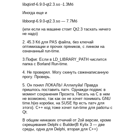
libqtintf-6.9.0-qt2.3.so -1.3Мб
Иногда еще и
libborqt-6.9.0-qt2.3.so — 7.7Мб
(или если на машине стоит Qt2.3 таскать ничего
не надо)
2. 45.3 Кб для PAS файла, без ключай
оптимизации и прочих пряников, с линком на
означанный run-time.
3.Пофиг. Если в LD_LIBRARY_PATH числится
папка с Borland Run-time.
4. Не проверял. Могу скинуть свженаписанную
прогу. Проверь.
5. Он понял ЛОКАЛЬ! Аллилуйа! Правда
пришлось поставить патч. Однажди подвис в
момент сохранения Проэкта. Писать на C в нем
не возможно, так как он не хочет понимать GNU
time.h(из коробки, на SUSE ftp есть патч для
этого). C++ код тоже хочет run-time для работы с
Qt.
В общем нинкаких отчичий от 2ой версии, кроме
скрещивания Delphi c Builder(В Kylix 3 — две
среды, одна для Delphi, вторая для С++)