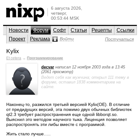
6 августа 2026,
четверг,
00:53:44 MSK
Новости
Форум
Софт
Статьи
Рецепты
Ссылки
Проект
Реклама
Войти
Постучаться
Kylix
Et cetera
→
Программирование
decvar
написал 12 ноября 2003 года в 13:45
(2061 просмотр)
Ведет себя как мужчина; открыл 111 тему в
форуме, оставил 1838 комментариев на
сайте.
Наконец-то, разжился третьей версией Kylix(OE). В отличие
от предидущих версий, эта помимо двух обычных библиотек
qt2.3 требует распространения еще одной libborqt.so.
Выяснил это методом научного тыка. Лиценция позволяет
распростронять эти либы вместе с программой.
Жить стало лучше…..