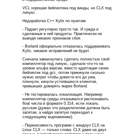
VCL хорошая библиотека под винды, но CLX под
линукс..
Недоработки С++ Kylix по пунктам:
- Падает регулярно просто так. И среда и
сделанные в ней продукты. Практически не
выводя никаких признаков сбоя.
- Borland официально отказалась поддерживать
Kylix, никаких исправлений не будет.
Сначала замахнулись сделать полностью свой
компиллятор под линукс, сделали что-то на
уровне альфа версии, вместо адаптации своих
библиотек под gcc, потом прикинули сколько
нужно затрат чтобы довести его до ума,
плюнули, кинули устоявшихся клиентов,
привыкших доверять марке Borland.
- Не тестировалась локализация. Например
компиллятор среды отказывался распознавать
float числа в формате 0.314, если локаль
русская (думал что разделителем должна быть
запятая, а найдя запятую переходил к
следующему вырпажению).
- Переносимость программ с виндоуз CLX на
Linux CLX — только слова. CLX даже на двух