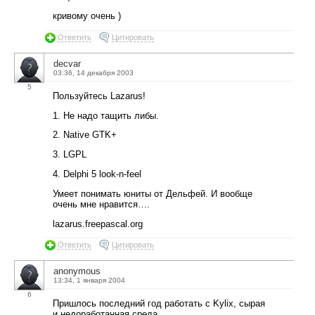
кривому очень )
Ответить
Цитировать
decvar
03:36, 14 декабря 2003
5
Пользуйтесь Lazarus!
1. Не надо тащить либы.
2. Native GTK+
3. LGPL
4. Delphi 5 look-n-feel
Умеет понимать юниты от Дельфей. И вообще
очень мне нравится….
lazarus.freepascal.org
Ответить
Цитировать
anonymous
13:34, 1 января 2004
6
Пришлось последний год работать с Kylix, сырая
и недоработанная среда.