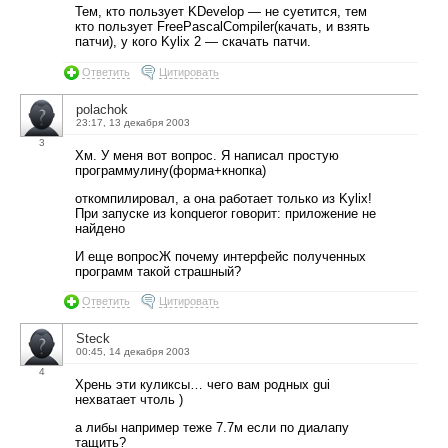
Тем, кто пользует KDevelop — не суетится, тем
кто пользует FreePascalCompiler(качать, и взять
патчи), у кого Kylix 2 — скачать патчи.
Ответить
Цитировать
polachok
23:17, 13 декабря 2003
3
Хм. У меня вот вопрос. Я написал простую
программулину(форма+кнопка)
откомпилировал, а она работает только из Kylix!
При запуске из konqueror говорит: приложение не
найдено
И еще вопросЖ почему интерфейс полученных
программ такой страшный?
Ответить
Цитировать
Steck
00:45, 14 декабря 2003
4
Хрень эти куликсы… чего вам родных gui
нехватает чтоль )
а либы например теже 7.7м если по диалапу
тащить?