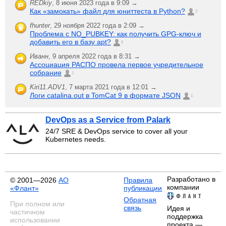
REDkiy
,
8 июня 2023 года в 9:09 →
Как «замокать» файл для юниттеста в Python?
2
fhunter
,
29 ноября 2022 года в 2:09 →
Проблема с NO_PUBKEY: как получить GPG-ключ и
добавить его в базу apt?
6
Иванн
,
9 апреля 2022 года в 8:31 →
Ассоциация РАСПО провела первое учредительное
собрание
1
Kiri11.ADV1
,
7 марта 2021 года в 12:01 →
Логи catalina.out в TomCat 9 в формате JSON
1
DevOps as a Service from Palark
24/7 SRE & DevOps service to cover all your
Kubernetes needs.
Разработано в
© 2001—2026
АО
Правила
компании
«Флант»
публикации
Обратная
При полном или
связь
Идея и
частичном
поддержка
использовании
проекта —