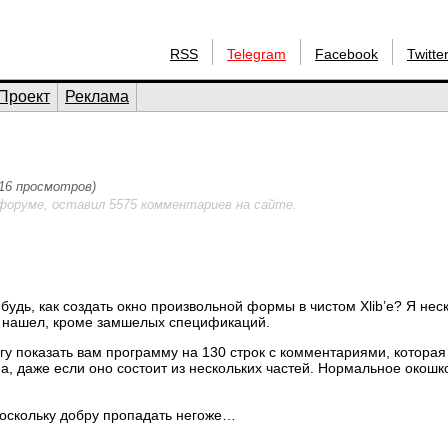
RSS
Telegram
Facebook
Twitte
Проект
Реклама
516 просмотров)
форуме, оставил 5575 комментариев на сайте.
ибудь, как создать окно произвольной формы в чистом Xlib’е? Я нес
е нашел, кроме замшелых спецификаций.
гу показать вам программу на 130 строк с комментариями, которая
а, даже если оно состоит из нескольких частей. Нормальное окошко
, поскольку добру пропадать негоже…