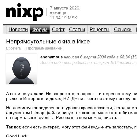
7 августа 2026,
пятница,
11:34:19 MSK
Новости
Форум
Софт
Статьи
Рецепты
Ссылки
Непрямоугольные окна в Иксе
Et cetera
→
Программирование
anonymous
написал 6 марта 2004 года в 08:34 (1
Ведет себя неопределенно; открыл 1814 темы в 
А вот и не угадали! Не вопрос это, а опрос — интересно кому-н
рылся в Интернете и доках, НИГДЕ ни…чего по этому поводу н
Но достигнув определенного уровня красноглазости, сегодня мо
аргументом bitmap файл и рисует окошко по маске этого битмап
на нормальные event’ы. Рисовать в нем можно, писать…
Так вот, если есть интерес, могу этот фай куды-нить запостать
Good Luck,