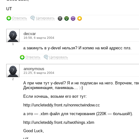
UT
Ответить
Цитировать
decvar
16:58, 6 марта 2004
1
а закинуть в y-devel нельзя? И копию на мой адресс плз.
Ответить
Цитировать
anonymous
21:25, 6 марта 2004
2
А при чем тут y-devel? Я и не подписан на него. Впрочем, 
Дискриминация, панимашь… :-)
Если хочешь, возьми его вот тут:
http://uncleteddy.front.ru/nonrectwindow.cc
а это — .xbm файл для тестирования (220К — большой!).
http://uncleteddy.front.ru/twothings.xbm
Good Luck,