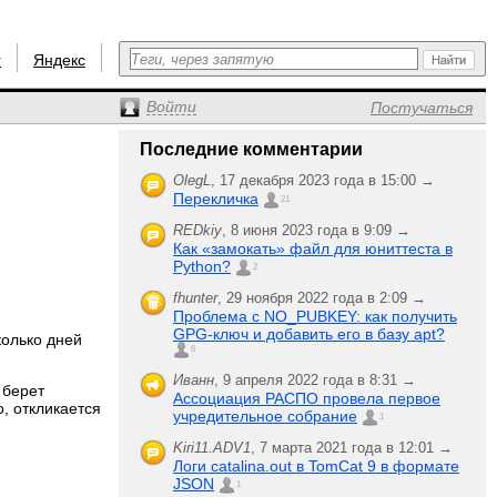
r
Яндекс
Войти
Постучаться
Последние комментарии
OlegL
,
17 декабря 2023 года в 15:00 →
Перекличка
21
REDkiy
,
8 июня 2023 года в 9:09 →
Как «замокать» файл для юниттеста в
Python?
2
fhunter
,
29 ноября 2022 года в 2:09 →
Проблема с NO_PUBKEY: как получить
GPG-ключ и добавить его в базу apt?
колько дней
6
Иванн
,
9 апреля 2022 года в 8:31 →
 берет
Ассоциация РАСПО провела первое
, откликается
учредительное собрание
1
Kiri11.ADV1
,
7 марта 2021 года в 12:01 →
Логи catalina.out в TomCat 9 в формате
JSON
1