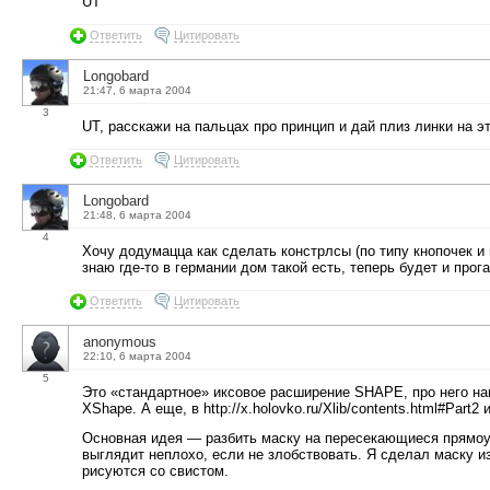
UT
Ответить
Цитировать
Longobard
21:47, 6 марта 2004
3
UT, расскажи на пальцах про принцип и дай плиз линки на 
Ответить
Цитировать
Longobard
21:48, 6 марта 2004
4
Хочу додумацца как сделать констрлсы (по типу кнопочек и 
знаю где-то в германии дом такой есть, теперь будет и прога 
Ответить
Цитировать
anonymous
22:10, 6 марта 2004
5
Это «стандартное» иксовое расширение SHAPE, про него напи
XShape. А еще, в http://x.holovko.ru/Xlib/contents.html#Part2
Основная идея — разбить маску на пересекающиеся прямоуг
выглядит неплохо, если не злобствовать. Я сделал маску 
рисуются со свистом.