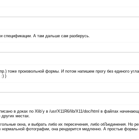
эти спецификации. А там дальше сам разберусь.
пр.) тоже произвольной формы. И потом напишем прогу без единого угла
:) )
сано в доках по Xlib’у в /usr/X11R6/lib/X11/doc/html в файлах начинаю
 и других местах.
ольные окна, и выбрать либо их пересечения, либо обЪединения. Но ре
из нормальной фотографии, она рендерится медленно. А простые формы