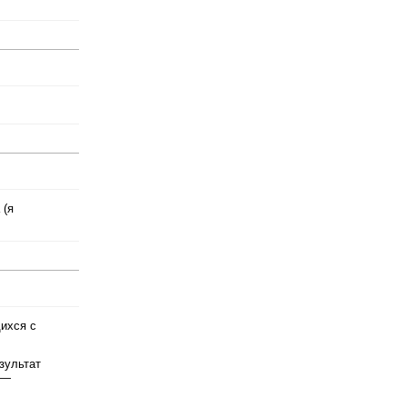
 (я
щихся с
зультат
 —