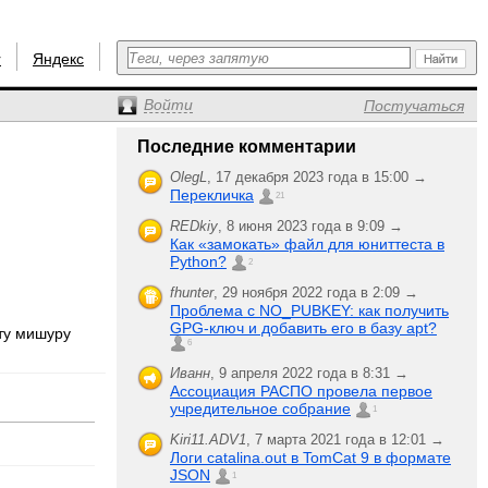
r
Яндекс
Войти
Постучаться
Последние комментарии
OlegL
,
17 декабря 2023 года в 15:00 →
Перекличка
21
REDkiy
,
8 июня 2023 года в 9:09 →
Как «замокать» файл для юниттеста в
Python?
2
fhunter
,
29 ноября 2022 года в 2:09 →
Проблема с NO_PUBKEY: как получить
GPG-ключ и добавить его в базу apt?
эту мишуру
6
Иванн
,
9 апреля 2022 года в 8:31 →
Ассоциация РАСПО провела первое
учредительное собрание
1
Kiri11.ADV1
,
7 марта 2021 года в 12:01 →
Логи catalina.out в TomCat 9 в формате
JSON
1