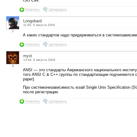
ISO C99.
Ответить
Цитировать
Longobard
11:00, 6 августа 2004
2
А каких стандартов надо придерживаться в системозависи
Ответить
Цитировать
myst
13:44, 6 августа 2004
3
ANSI — это стандарты Амриканского национального инстит
того ANSI C & C++ группы по стандартизации подчиняются со
paper).
Про системонезависимость юзай Single Unix Specification (
после регистрации.
Ответить
Цитировать