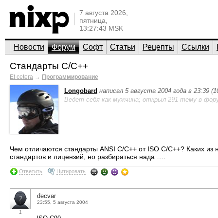
7 августа 2026,
пятница,
13:27:43 MSK
Новости
Форум
Софт
Статьи
Рецепты
Ссылки
Стандарты С/С++
Et cetera
→
Программирование
Longobard
написал 5 августа 2004 года в 23:39 (
Ведет себя как мужчина; открыл 291 тему в фор
Чем отличаются стандарты ANSI C/C++ от ISO C/C++? Каких из 
стандартов и лицензий, но разбираться нада ….
Ответить
Цитировать
decvar
23:55, 5 августа 2004
1