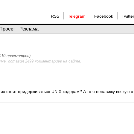
RSS
Telegram
Facebook
Twitte
Проект
Реклама
1010 просмотров)
уме, оставил 2499 комментариев на сайте.
них стоит придерживаться UNIX-кодерам? А то я ненавижу всякую 