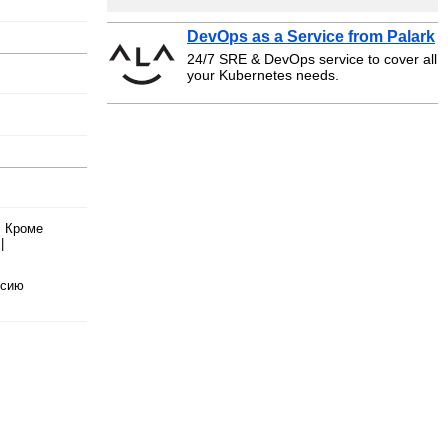
DevOps as a Service from Palark
24/7 SRE & DevOps service to cover all
your Kubernetes needs.
. Кроме
|
рсию