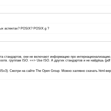
мых аспектах? POSIX? POSIX.g ?
ута стандартов, они не включают информацию про интернационализацию
отв. группам ISO. ==> Use ISO. А других стандартов и не найдёшь (pdf 
SUSv3). Смотри на сайте The Open Group. Можно халявно скачать html-ве