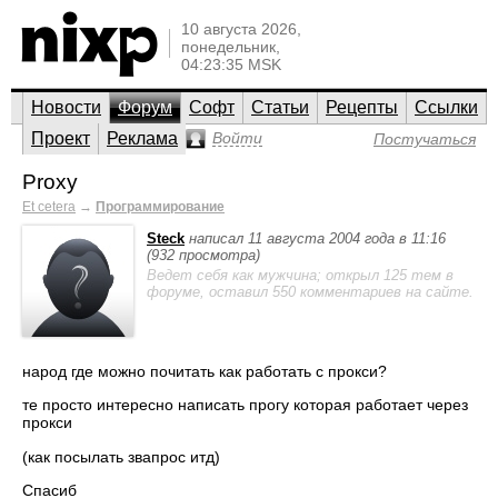
10 августа 2026,
понедельник,
04:23:35 MSK
Новости
Форум
Софт
Статьи
Рецепты
Ссылки
Проект
Реклама
Войти
Постучаться
Proxy
Et cetera
→
Программирование
Steck
написал 11 августа 2004 года в 11:16
(932 просмотра)
Ведет себя как мужчина; открыл 125 тем в
форуме, оставил 550 комментариев на сайте.
народ где можно почитать как работать с прокси?
те просто интересно написать прогу которая работает через
прокси
(как посылать звапрос итд)
Спасиб