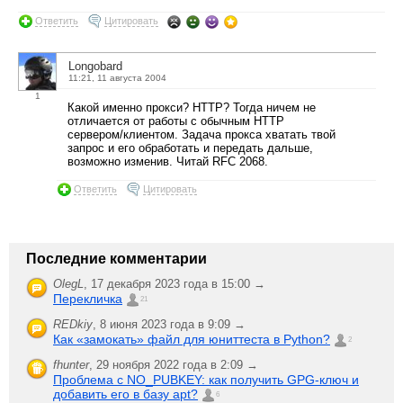
Ответить
Цитировать
Longobard
11:21, 11 августа 2004
1
Какой именно прокси? HTTP? Тогда ничем не
отличается от работы с обычным HTTP
сервером/клиентом. Задача прокса хватать твой
запрос и его обработать и передать дальше,
возможно изменив. Читай RFC 2068.
Ответить
Цитировать
Последние комментарии
OlegL
,
17 декабря 2023 года в 15:00 →
Перекличка
21
REDkiy
,
8 июня 2023 года в 9:09 →
Как «замокать» файл для юниттеста в Python?
2
fhunter
,
29 ноября 2022 года в 2:09 →
Проблема с NO_PUBKEY: как получить GPG-ключ и
добавить его в базу apt?
6