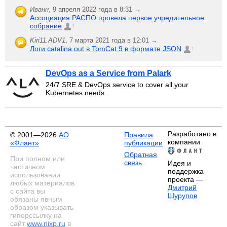
Иванн
,
9 апреля 2022 года в 8:31 →
Ассоциация РАСПО провела первое учредительное
собрание
1
Kiri11.ADV1
,
7 марта 2021 года в 12:01 →
Логи catalina.out в TomCat 9 в формате JSON
1
DevOps as a Service from Palark
24/7 SRE & DevOps service to cover all your
Kubernetes needs.
Разработано в
© 2001—2026
АО
Правила
компании
«Флант»
публикации
Обратная
При полном или
связь
Идея и
частичном
поддержка
использовании
проекта —
любых материалов
Дмитрий
с сайта вы
Шурупов
обязаны явным
образом указывать
гиперссылку на
сайт
www.nixp.ru
в