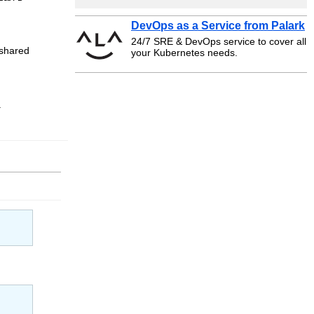
DevOps as a Service from Palark
24/7 SRE & DevOps service to cover all
shared
your Kubernetes needs.
.