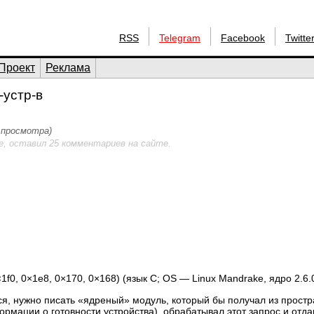
RSS
Telegram
Facebook
Twitte
Проект
Реклама
-устр-в
4 просмотра)
е, оставил 25 комментариев на сайте.
1f0, 0×1e8, 0×170, 0×168) (язык С; OS — Linux Mandrake, ядро 2.6.
ся, нужно писать «ядреный» модуль, который бы получал из простр
рмации о готовности устройства), обрабатывал этот запрос и отда