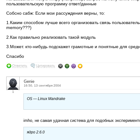
пользовательскую программу ответ/данные
Собсно сабж: Если мои рассуждения верны, то:
1.Каким способом лучше всего организовать связь пользователь
memory???)
2.Как правильно реализовать такой модуль
3.Может. кто-нибудь подскажет грамотные и понятные для ср
Спасибо
Ответить
Цитировать
Genie
16:50, 13 сентября 2004
1
OS — Linux Mandrake
imho, не самая удачная система для подобных эксперименто
ядро 2.6.0