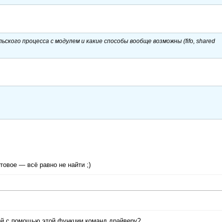
ского процесса с модулем и какие способы вообще возможны (fifo, shared
товое — всё равно не найти ;)
кой с помощью этой функции команд драйверу?