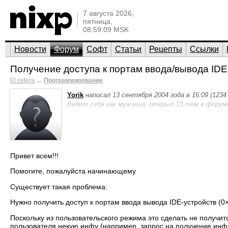
7 августа 2026,
пятница,
08:59:09 MSK
Новости
Форум
Софт
Статьи
Рецепты
Ссылки
Получение доступа к портам ввода/вывода IDE
Et cetera
→
Программирование
Yorik
написал 13 сентября 2004 года в 16:09 (123
Ведет себя как мужчина; открыл 13 тем в форум
Привет всем!!!
Помогите, пожалуйста начинающему
Существует такая проблема:
Нужно получить доступ к портам ввода вывода IDE-устройств (0×
Поскольку из пользовательского режима это сделать не получит
пользователя некую инфу (например, запрос на получение инфо