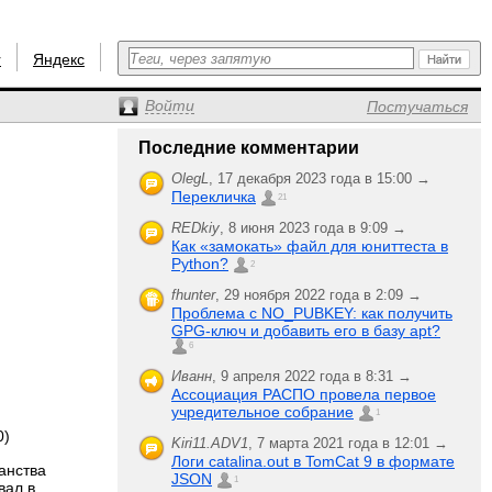
r
Яндекс
Войти
Постучаться
Последние комментарии
OlegL
,
17 декабря 2023 года в 15:00 →
Перекличка
21
REDkiy
,
8 июня 2023 года в 9:09 →
Как «замокать» файл для юниттеста в
Python?
2
fhunter
,
29 ноября 2022 года в 2:09 →
Проблема с NO_PUBKEY: как получить
GPG-ключ и добавить его в базу apt?
6
Иванн
,
9 апреля 2022 года в 8:31 →
Ассоциация РАСПО провела первое
учредительное собрание
1
0)
Kiri11.ADV1
,
7 марта 2021 года в 12:01 →
Логи catalina.out в TomCat 9 в формате
анства
JSON
1
вал в