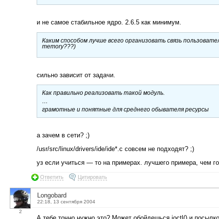
и не самое стабильное ядро. 2.6.5 как минимум.
Каким способом лучше всего организовать связь пользователь
memory???)
сильно зависит от задачи.
Как правильно реализовать такой модуль.
…
грамотные и понятные для среднего обывателя ресурсы
а зачем в сети? ;)
/usr/src/linux/drivers/ide/ide*.c совсем не подходят? ;)
уз если учиться — то на примерах. лучшего примера, чем го
Ответить
Цитировать
Longobard
22:18, 13 сентября 2004
2
А тебе точно нужно это? Может обойдешься ioctl() и посыл