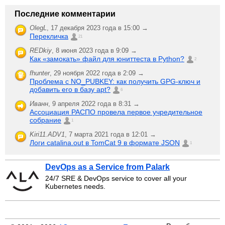
Последние комментарии
OlegL
,
17 декабря 2023 года в 15:00 →
Перекличка
21
REDkiy
,
8 июня 2023 года в 9:09 →
Как «замокать» файл для юниттеста в Python?
2
fhunter
,
29 ноября 2022 года в 2:09 →
Проблема с NO_PUBKEY: как получить GPG-ключ и
добавить его в базу apt?
6
Иванн
,
9 апреля 2022 года в 8:31 →
Ассоциация РАСПО провела первое учредительное
собрание
1
Kiri11.ADV1
,
7 марта 2021 года в 12:01 →
Логи catalina.out в TomCat 9 в формате JSON
1
DevOps as a Service from Palark
24/7 SRE & DevOps service to cover all your
Kubernetes needs.