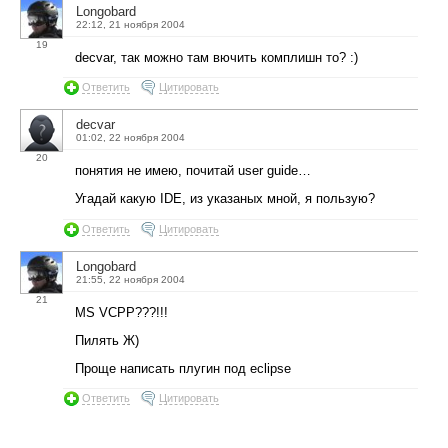
Longobard
22:12, 21 ноября 2004
19
decvar, так можно там вючить комплишн то? :)
Ответить
Цитировать
decvar
01:02, 22 ноября 2004
20
понятия не имею, почитай user guide…
Угадай какую IDE, из указаных мной, я пользую?
Ответить
Цитировать
Longobard
21:55, 22 ноября 2004
21
MS VCPP???!!!
Пилять Ж)
Проще написать плугин под eclipse
Ответить
Цитировать