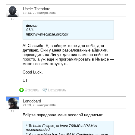
Uncle Theodore
18:14, 20 ноября 2004
10
decvar
2 UT:
http://www.eclipse.org/cdt/
А! Спасибо. Я, в общем-то не для себя, для
детишек. Они у меня разбалованные айдиями,
переходить на Линух для них само по себе не
просто, а уж еще и программировать в Имаксе —
может совсем отпугнуть.
Good Luck,
UT
Ответить
Цитировать
Longobard
21:29, 20 ноября 2004
11
Eclipse порадовал меня веселой надписью:
* To build Eclipse, at least 768MB of RAM is
recommended.
* Your machine has less RAM. Continuing anyway.