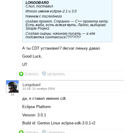
LONGOBARD
Слил, поставил
Итого имеем eclipse-2.1 и 3.0
Начнем с последнего
создаю проект. Странно — С++ проекта нету.
Есть жаба, есть всякая муть. Ладно, выбираю
Simple Project.
Создаю сырцы, начинаю писать — а хде
подсветка синтаксиса??!??!?!?
А ты CDT установил? decvar линьку давал.
Good Luck,
UT
Ответить
Цитировать
Longobard
21:24, 21 ноября 2004
16
да, я ставил именно cdt.
Eclipse Platform
Version: 3.0.1
Build id: Gentoo Linux eclipse-sdk-3.0.1-r2
Ответить
Цитировать