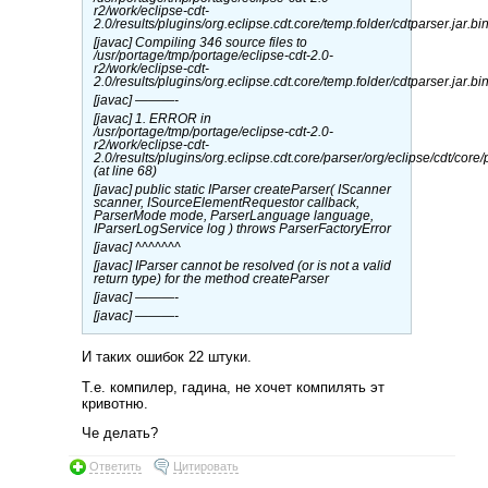
r2/work/eclipse-cdt-
2.0/results/plugins/org.eclipse.cdt.core/temp.folder/cdtparser.jar.bi
[javac] Compiling 346 source files to
/usr/portage/tmp/portage/eclipse-cdt-2.0-
r2/work/eclipse-cdt-
2.0/results/plugins/org.eclipse.cdt.core/temp.folder/cdtparser.jar.bi
[javac] ———-
[javac] 1. ERROR in
/usr/portage/tmp/portage/eclipse-cdt-2.0-
r2/work/eclipse-cdt-
2.0/results/plugins/org.eclipse.cdt.core/parser/org/eclipse/cdt/core
(at line 68)
[javac] public static IParser createParser( IScanner
scanner, ISourceElementRequestor callback,
ParserMode mode, ParserLanguage language,
IParserLogService log ) throws ParserFactoryError
[javac] ^^^^^^^
[javac] IParser cannot be resolved (or is not a valid
return type) for the method createParser
[javac] ———-
[javac] ———-
И таких ошибок 22 штуки.
Т.е. компилер, гадина, не хочет компилять эт
кривотню.
Че делать?
Ответить
Цитировать