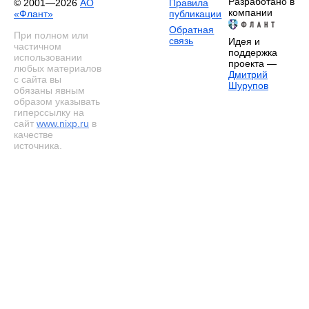
Разработано в
© 2001—2026
АО
Правила
компании
«Флант»
публикации
Обратная
При полном или
связь
Идея и
частичном
поддержка
использовании
проекта —
любых материалов
Дмитрий
с сайта вы
Шурупов
обязаны явным
образом указывать
гиперссылку на
сайт
www.nixp.ru
в
качестве
источника.