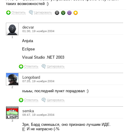
таких возможностей :)
Ответить
Цитировать
decvar
01:30, 19 ноября 2004
1
Anjuta
Eclipse
Visual Studio .NET 2003
Ответить
Цитировать
Longobard
07:35, 19 ноября 2004
2
хыыы, последний пункт порадовал :)
Ответить
Цитировать
semka
08:47, 19 ноября 2004
3
Зря, Бард смеешься, оно признано лучшим ИДЕ.
((: И не напрасно (-%