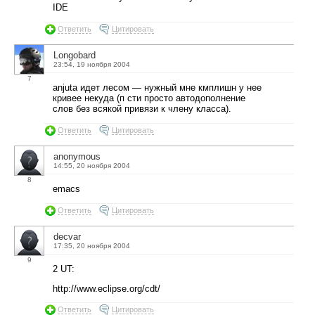
IDE
Ответить
Цитировать
Longobard
23:54, 19 ноября 2004
7
anjuta идет лесом — нужный мне кмплишн у нее
кривее некуда (п сти просто автодополнение
слов без всякой привязи к члену класса).
Ответить
Цитировать
anonymous
14:55, 20 ноября 2004
8
emacs
Ответить
Цитировать
decvar
17:35, 20 ноября 2004
9
2 UT:
http://www.eclipse.org/cdt/
Ответить
Цитировать