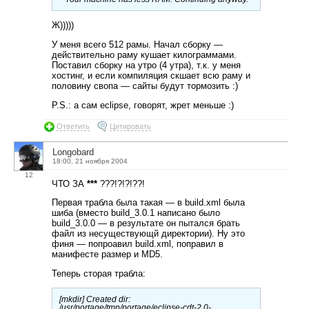
Ж)))))
У меня всего 512 рамы. Начал сборку —
действительно раму кушает килограммами.
Поставил сборку на утро (4 утра), т.к. у меня
хостинг, и если компиляция скшает всю раму и
половину свопа — сайты будут тормозить :)
P.S.: а сам eclipse, говорят, жрет меньше :)
Ответить
Цитировать
Longobard
18:00, 21 ноября 2004
12
ЧТО ЗА
***
???!?!?!??!
Первая трабла была такая — в build.xml была
шиба (вместо build_3.0.1 написано было
build_3.0.0 — в результате он пытался брать
файл из несуществующй директории). Ну это
финя — попроавил build.xml, поправил в
манифесте размер и MD5.
Теперь сторая трабла:
[mkdir] Created dir:
/usr/portage/tmp/portage/eclipse-cdt-2.0-