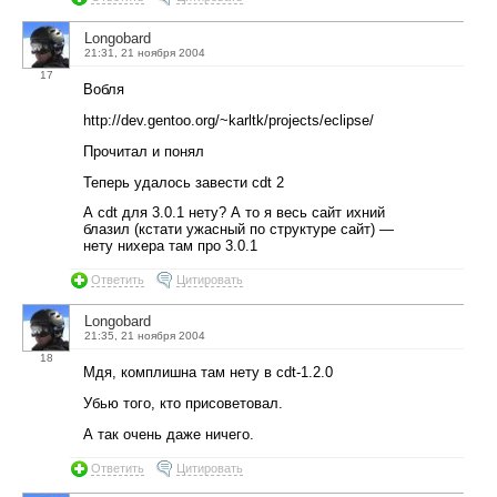
Longobard
21:31, 21 ноября 2004
17
Вобля
http://dev.gentoo.org/~karltk/projects/eclipse/
Прочитал и понял
Теперь удалось завести cdt 2
А cdt для 3.0.1 нету? А то я весь сайт ихний
блазил (кстати ужасный по структуре сайт) —
нету нихера там про 3.0.1
Ответить
Цитировать
Longobard
21:35, 21 ноября 2004
18
Мдя, комплишна там нету в cdt-1.2.0
Убью того, кто присоветовал.
А так очень даже ничего.
Ответить
Цитировать