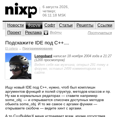
6 августа 2026,
четверг,
06:11:18 MSK
Новости
Форум
Софт
Статьи
Рецепты
Ссылки
Проект
Реклама
Войти
Постучаться
Подскажите IDE под С++....
Et cetera
→
Программирование
Longobard
написал 18 ноября 2004 года в 21:27
(1200 просмотров)
Ведет себя как мужчина; открыл 291 тему в
форуме, оставил 2499 комментариев на
сайте.
Ищу новый IDE под С++, нужно, чтоб был комплишн
аргументов функций и полей структур, методов классов и пр.
Ну как в нормальных редаторах — ставите например
some_obj. — и открывается списочек доступных методов
обьекта some_obj. И то же самое с аргами функии —
открываете скобочк — видите хинт с аргами.
А то C++BuilderX меня устраивает всем, кроме отсутствия