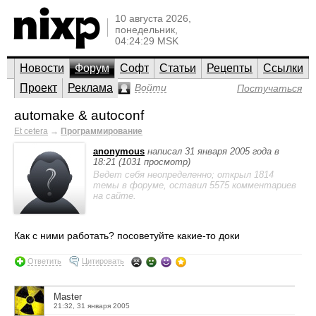
10 августа 2026,
понедельник,
04:24:29 MSK
Новости
Форум
Софт
Статьи
Рецепты
Ссылки
Проект
Реклама
Войти
Постучаться
automake & autoconf
Et cetera
→
Программирование
anonymous
написал 31 января 2005 года в
18:21 (1031 просмотр)
Ведет себя неопределенно; открыл 1814
темы в форуме, оставил 5575 комментариев
на сайте.
Как с ними работать? посоветуйте какие-то доки
Ответить
Цитировать
Master
21:32, 31 января 2005