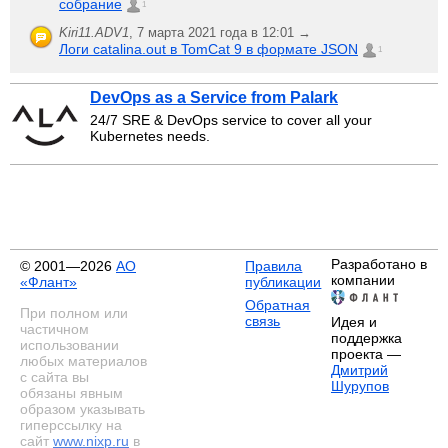
собрание
1
Kiri11.ADV1
,
7 марта 2021 года в 12:01 →
Логи catalina.out в TomCat 9 в формате JSON
1
DevOps as a Service from Palark
24/7 SRE & DevOps service to cover all your
Kubernetes needs.
Разработано в
© 2001—2026
АО
Правила
компании
«Флант»
публикации
Обратная
При полном или
связь
Идея и
частичном
поддержка
использовании
проекта —
любых материалов
Дмитрий
с сайта вы
Шурупов
обязаны явным
образом указывать
гиперссылку на
сайт
www.nixp.ru
в