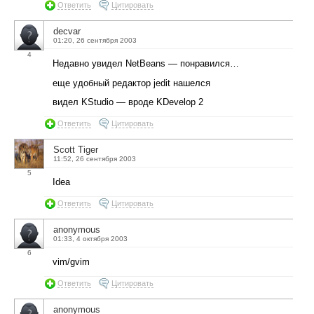
Ответить
Цитировать
decvar
01:20, 26 сентября 2003
4
Недавно увидел NetBeans — понравился…
еще удобный редактор jedit нашелся
видел KStudio — вроде KDevelop 2
Ответить
Цитировать
Scott Tiger
11:52, 26 сентября 2003
5
Idea
Ответить
Цитировать
anonymous
01:33, 4 октября 2003
6
vim/gvim
Ответить
Цитировать
anonymous