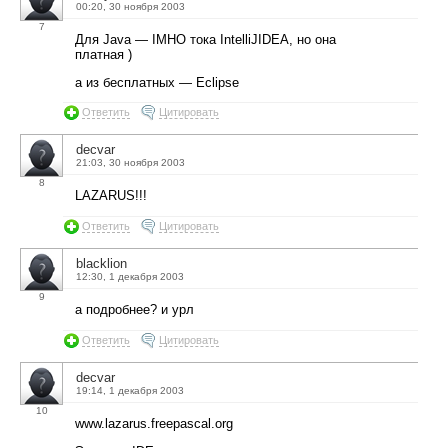
00:20, 30 ноября 2003
7
Для Java — IMHO тока IntelliJIDEA, но она
платная )
а из бесплатных — Eclipse
Ответить
Цитировать
decvar
21:03, 30 ноября 2003
8
LAZARUS!!!
Ответить
Цитировать
blacklion
12:30, 1 декабря 2003
9
а подробнее? и урл
Ответить
Цитировать
decvar
19:14, 1 декабря 2003
10
www.lazarus.freepascal.org