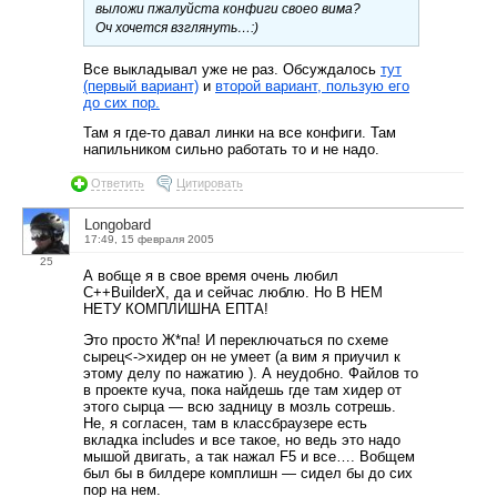
выложи пжалуйста конфиги своео вима?
Оч хочется взглянуть…:)
Все выкладывал уже не раз. Обсуждалось
тут
(первый вариант)
и
второй вариант, пользую его
до сих пор.
Там я где-то давал линки на все конфиги. Там
напильником сильно работать то и не надо.
Ответить
Цитировать
Longobard
17:49, 15 февраля 2005
25
А вобще я в свое время очень любил
C++BuilderX, да и сейчас люблю. Но В НЕМ
НЕТУ КОМПЛИШНА ЕПТА!
Это просто Ж*па! И переключаться по схеме
сырец<->хидер он не умеет (а вим я приучил к
этому делу по нажатию ). А неудобно. Файлов то
в проекте куча, пока найдешь где там хидер от
этого сырца — всю задницу в мозль сотрешь.
Не, я согласен, там в классбраузере есть
вкладка includes и все такое, но ведь это надо
мышой двигать, а так нажал F5 и все…. Вобщем
был бы в билдере комплишн — сидел бы до сих
пор на нем.