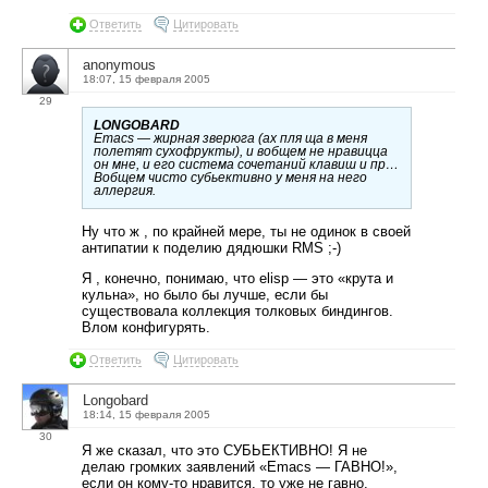
Ответить
Цитировать
anonymous
18:07, 15 февраля 2005
29
LONGOBARD
Emacs — жирная зверюга (ах пля ща в меня
полетят сухофрукты), и вобщем не нравицца
он мне, и его система сочетаний клавиш и пр…
Вобщем чисто субьективно у меня на него
аллергия.
Ну что ж , по крайней мере, ты не одинок в своей
антипатии к поделию дядюшки RMS ;-)
Я , конечно, понимаю, что elisp — это «крута и
кульна», но было бы лучше, если бы
существовала коллекция толковых биндингов.
Влом конфигурять.
Ответить
Цитировать
Longobard
18:14, 15 февраля 2005
30
Я же сказал, что это СУБЬЕКТИВНО! Я не
делаю громких заявлений «Emacs — ГАВНО!»,
если он кому-то нравится, то уже не гавно.