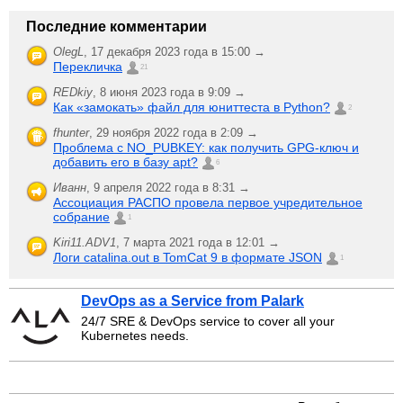
Последние комментарии
OlegL
,
17 декабря 2023 года в 15:00 →
Перекличка
21
REDkiy
,
8 июня 2023 года в 9:09 →
Как «замокать» файл для юниттеста в Python?
2
fhunter
,
29 ноября 2022 года в 2:09 →
Проблема с NO_PUBKEY: как получить GPG-ключ и
добавить его в базу apt?
6
Иванн
,
9 апреля 2022 года в 8:31 →
Ассоциация РАСПО провела первое учредительное
собрание
1
Kiri11.ADV1
,
7 марта 2021 года в 12:01 →
Логи catalina.out в TomCat 9 в формате JSON
1
DevOps as a Service from Palark
24/7 SRE & DevOps service to cover all your
Kubernetes needs.