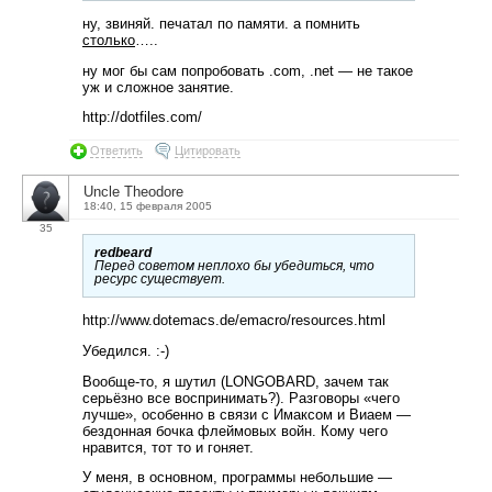
ну, звиняй. печатал по памяти. а помнить
столько
…..
ну мог бы сам попробовать .com, .net — не такое
уж и сложное занятие.
http://dotfiles.com/
Ответить
Цитировать
Uncle Theodore
18:40, 15 февраля 2005
35
redbeard
Перед советом неплохо бы убедиться, что
ресурс существует.
http://www.dotemacs.de/emacro/resources.html
Убедился. :-)
Вообще-то, я шутил (LONGOBARD, зачем так
серьёзно все воспринимать?). Разговоры «чего
лучше», особенно в связи с Имаксом и Виаем —
бездонная бочка флеймовых войн. Кому чего
нравится, тот то и гоняет.
У меня, в основном, программы небольшие —