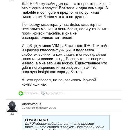
Да? Я сборку забиндил на — это просто make. —
это сборка и запуск. Вот тебе и одна команда. А
makefile и configure я предпочитаю ручками
писать, тем более что это нетрудно.
По поводу кластера: у нас distcc кластер на
несколько машин, и чень бесит, если у како-нить
проги кривой makefile, и она не
распараллеливается толком.
И вобще, у меня VIM работает как IDE. Там тебе
и браузер классов/функций, и подсветка
скобочек всяких, и комплишн, и список файлов
проекта, и сессии. и т.д. Разве что не генерит
ничего, а мне это и не нужно. Единственное что
gdb в него хреново интегрируется, так что
пользую insight как сорц-дебаггер.
Анюту пробовал, не понравилось. Кривой
комплишн нах
Ответить
Цитировать
anonymous
17:06, 15 февраля 2005
22
LONGOBARD
Да? Я сборку забиндил на — это просто
make. — это сборка и запуск. Вот тебе и одна