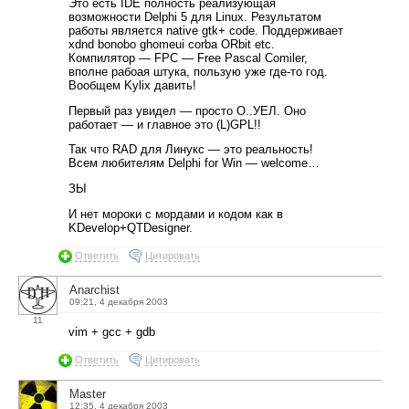
Это есть IDE полность реализующая
возможности Delphi 5 для Linux. Результатом
работы является native gtk+ code. Поддерживает
xdnd bonobo ghomeui corba ORbit etc.
Компилятор — FPC — Free Pascal Comiler,
вполне рабоая штука, пользую уже где-то год.
Вообщем Kylix давить!
Первый раз увидел — просто О..УЕЛ. Оно
работает — и главное это (L)GPL!!
Так что RAD для Линукс — это реальность!
Всем любителям Delphi for Win — welcome…
ЗЫ
И нет мороки с мордами и кодом как в
KDevelop+QTDesigner.
Ответить
Цитировать
Anarchist
09:21, 4 декабря 2003
11
vim + gcc + gdb
Ответить
Цитировать
Master
12:35, 4 декабря 2003