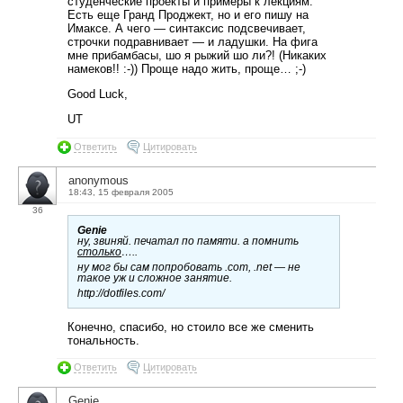
студенческие проекты и примеры к лекциям.
Есть еще Гранд Проджект, но и его пишу на
Имаксе. А чего — синтаксис подсвечивает,
строчки подравнивает — и ладушки. На фига
мне прибамбасы, шо я рыжий шо ли?! (Никаких
намеков!! :-)) Проще надо жить, проще… ;-)
Good Luck,
UT
Ответить
Цитировать
anonymous
18:43, 15 февраля 2005
36
Genie
ну, звиняй. печатал по памяти. а помнить
столько
…..
ну мог бы сам попробовать .com, .net — не
такое уж и сложное занятие.
http://dotfiles.com/
Конечно, спасибо, но стоило все же сменить
тональность.
Ответить
Цитировать
Genie