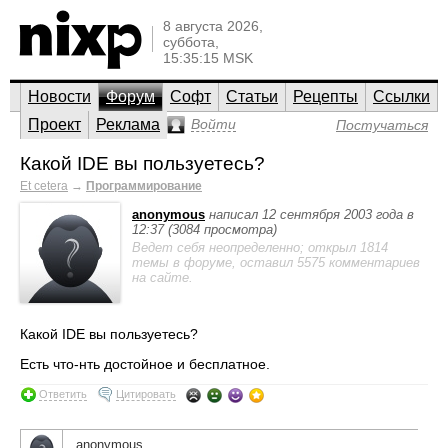
8 августа 2026,
суббота,
15:35:15 MSK
Новости
Форум
Софт
Статьи
Рецепты
Ссылки
Проект
Реклама
Войти
Постучаться
Какой IDE вы пользуетесь?
Et cetera
→
Программирование
anonymous
написал 12 сентября 2003 года в
12:37 (3084 просмотра)
Ведет себя неопределенно; открыл 1814
темы в форуме, оставил 5575 комментариев
на сайте.
Какой IDE вы пользуетесь?
Есть что-нть достойное и бесплатное.
Ответить
Цитировать
anonymous