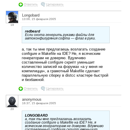
Ответить
Цитировать
Longobard
13:06, 15 февраля 2005
19
redbeard
Если охота генерить руками файлы для
автоконфигуряния софта — флаг в руки.
а, так ты мне предлагаешь возлагать создание
configure и Makefile на IDE? Не, я всяческим
генераторам не доверяю. Вдумчиво
составленный configure скрипт уменьшит
количество записей на форумах «а у меня не
компилицца», а грамотный Makefile сделает
параллельную сборку в distcc кластере быстрой
и безбажной.
Ответить
Цитировать
anonymous
16:37, 15 февраля 2005
20
LONGOBARD
а, так ты мне предлагаешь возлагать
создание configure и Makefile на IDE? Не, я
всяческим генераторам не доверяю. Вдумчиво
составленный configure скрипт уменьшит