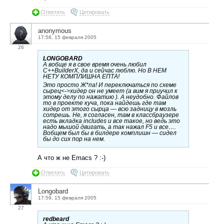
Ответить
Цитировать
anonymous
17:58, 15 февраля 2005
26
LONGOBARD
А вобще я в свое время очень любил
C++BuilderX, да и сейчас люблю. Но В НЕМ
НЕТУ КОМПЛИШНА ЕПТА!
Это просто Ж*па! И переключаться по схеме
сырец<->хидер он не умеет (а вим я приучил к
этому делу по нажатию ). А неудобно. Файлов
то в проекте куча, пока найдешь где там
хидер от этого сырца — всю задницу в мозль
сотрешь. Не, я согласен, там в классбраузере
есть вкладка includes и все такое, но ведь это
надо мышой двигать, а так нажал F5 и все….
Вобщем был бы в билдере комплишн — сидел
бы до сих пор на нем.
А что ж не Emacs ? :-)
Ответить
Цитировать
Longobard
17:59, 15 февраля 2005
27
redbeard