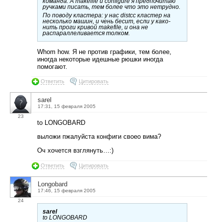
команда. А makefile и configure я предпочитаю
ручками писать, тем более что это нетрудно.
По поводу кластера: у нас distcc кластер на
несколько машин, и чень бесит, если у како-
нить проги кривой makefile, и она не
распараллеливается толком.
Whom how. Я не против графики, тем более,
иногда некоторые идешные рюшки иногда
помогают.
Ответить
Цитировать
sarel
17:31, 15 февраля 2005
23
to LONGOBARD
выложи пжалуйста конфиги своео вима?
Оч хочется взглянуть…:)
Ответить
Цитировать
Longobard
17:46, 15 февраля 2005
24
sarel
to LONGOBARD