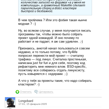
количество записей на форумах «а у меня не
компилицца», а грамотный Makefile сделает
параллельную сборку в distcc кластере
быстрой и безбажной.
В чем проблема ? Или это фобия такая нынче
модная ? :-)
Ну, во всяком случае, у меня получается писать
программы так, чтобы можно было собрать
проект одной командой. И оно почему-то
работает и не падает, я аж сам удивлен. ;-)
Признаюсь, анютой начал пользоваться совсем
недавно, и то только потому, что fly4life
попросил перенести мой проект — считалку
трафика — под линух. Считалка простенькая,
написана just for fun и для себя, поэтому код
рефакторить мне немного влом. BSD-specific,
поэжтому все собираюсь отдать линуксисту,
пусть ковыряется с хедерами. ;-)
А что у тебя за проекты такие, что надо собирать
кластером? :-)
Ответить
Цитировать
Longobard
17:01, 15 февраля 2005
21