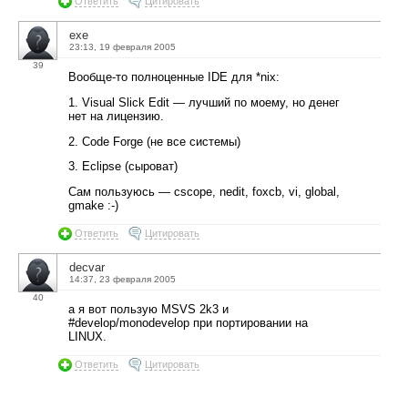
Ответить
Цитировать
exe
23:13, 19 февраля 2005
39
Вообще-то полноценные IDE для *nix:
1. Visual Slick Edit — лучший по моему, но денег
нет на лицензию.
2. Code Forge (не все системы)
3. Eclipse (сыроват)
Сам пользуюсь — cscope, nedit, foxcb, vi, global,
gmake :-)
Ответить
Цитировать
decvar
14:37, 23 февраля 2005
40
а я вот пользую MSVS 2k3 и
#develop/monodevelop при портировании на
LINUX.
Ответить
Цитировать