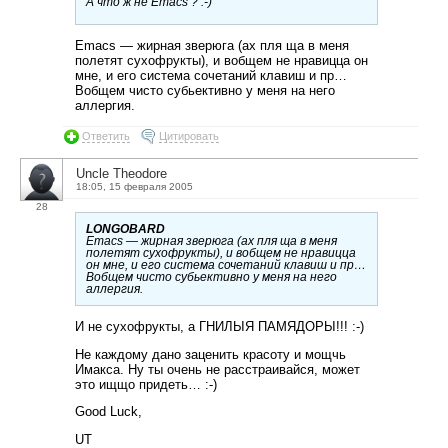
А что ж не Emacs ? :-)
Emacs — жирная зверюга (ах пля ща в меня
полетят сухофрукты), и вобщем не нравицца он
мне, и его система сочетаний клавиш и пр…
Вобщем чисто субьективно у меня на него
аллергия.
Ответить
Цитировать
Uncle Theodore
18:05, 15 февраля 2005
28
LONGOBARD
Emacs — жирная зверюга (ах пля ща в меня
полетят сухофрукты), и вобщем не нравицца
он мне, и его система сочетаний клавиш и пр…
Вобщем чисто субьективно у меня на него
аллергия.
И не сухофрукты, а ГНИЛЫЯ ПАМЯДОРЫ!!! :-)
Не каждому дано заценить красоту и мощчь
Имакса. Ну ты очень не расстраивайся, может
это ищщо придеть… :-)
Good Luck,
UT