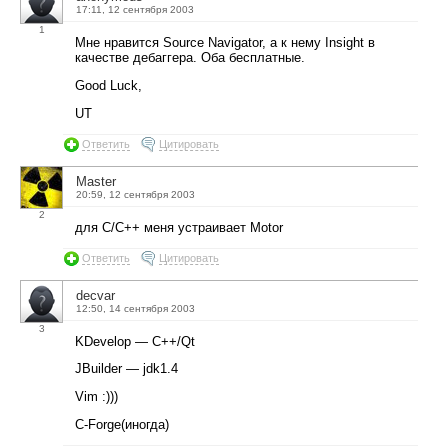
17:11, 12 сентября 2003
1
Мне нравится Source Navigator, а к нему Insight в
качестве дебаггера. Оба бесплатные.
Good Luck,
UT
Ответить
Цитировать
Master
20:59, 12 сентября 2003
2
для C/C++ меня устраивает Motor
Ответить
Цитировать
decvar
12:50, 14 сентября 2003
3
KDevelop — C++/Qt
JBuilder — jdk1.4
Vim :)))
C-Forge(иногда)