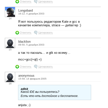
Ответить
Цитировать
Longobard
16:12, 4 декабря 2003
14
Я вот пользуюсь редактором Kate и gcc в
качаетве компиллера, strace — дебаггер :)
Ответить
Цитировать
blacklion
09:50, 5 декабря 2003
15
а так то паскаль… и gtk ко всему…
mcc+gcc(+qt) =)
Ответить
Цитировать
anonymous
15:59, 14 февраля 2005
16
adisk
Какой IDE вы пользуетесь?
Есть что-нть достойное и бесплатное.
anjuta ;-)