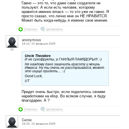
Гавно — это то, что даже сами создатели не
пользуют. А если есть человек, которому
нравится именно emacs — то это уже не гавно. Я
просто сказал, что лично мне он НЕ НРАВИТСЯ.
Может быть когда-нибудь я изменю свое мнение.
Ответить
Цитировать
anonymous
18:14, 15 февраля 2005
31
Uncle Theodore
И не сухофрукты, а ГНИЛЫЯ ПАМЯДОРЫ!!! :-)
Не каждому дано заценить красоту и мощчь
Имакса. Ну ты очень не расстраивайся, может
это ищщо придеть… :-)
Good Luck,
UT
Придет очень быстро, если поделитесь своими
наработками на elisp. Во всяком случае, я буду
благодарен. А ?
Ответить
Цитировать
Genie
18:20, 15 февраля 2005