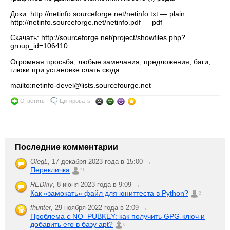
Доки: http://netinfo.sourceforge.net/netinfo.txt — plain
http://netinfo.sourceforge.net/netinfo.pdf — pdf
Скачать: http://sourceforge.net/project/showfiles.php?
group_id=106410
Огромная просьба, любые замечания, предложения, баги,
глюки при установке слать сюда:
mailto:netinfo-devel@lists.sourcefourge.net
Ответить
Цитировать
Последние комментарии
OlegL
,
17 декабря 2023 года в 15:00 →
Перекличка
21
REDkiy
,
8 июня 2023 года в 9:09 →
Как «замокать» файл для юниттеста в Python?
2
fhunter
,
29 ноября 2022 года в 2:09 →
Проблема с NO_PUBKEY: как получить GPG-ключ и
добавить его в базу apt?
6