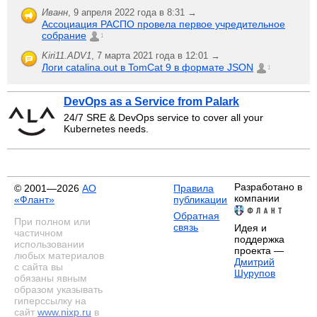
Иванн
,
9 апреля 2022 года в 8:31 →
Ассоциация РАСПО провела первое учредительное
собрание
1
Kiri11.ADV1
,
7 марта 2021 года в 12:01 →
Логи catalina.out в TomCat 9 в формате JSON
1
DevOps as a Service from Palark
24/7 SRE & DevOps service to cover all your
Kubernetes needs.
Разработано в
© 2001—2026
АО
Правила
компании
«Флант»
публикации
Обратная
При полном или
связь
Идея и
частичном
поддержка
использовании
проекта —
любых материалов
Дмитрий
с сайта вы
Шурупов
обязаны явным
образом указывать
гиперссылку на
сайт
www.nixp.ru
в