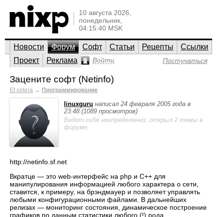
10 августа 2026,
понедельник,
04:15:40 MSK
Новости
Форум
Софт
Статьи
Рецепты
Ссылки
Проект
Реклама
Войти
Постучаться
Зацените софт (Netinfo)
Et cetera
→
Программирование
linuxguru
написал 24 февраля 2005 года в
23:48 (1089 просмотров)
Ведет себя неопределенно; открыл 2 темы в
форуме.
http://netinfo.sf.net
Вкратце — это web-интерфейс на php и C++ для
манипулирования информацией любого характера о сети,
ставится, к примеру, на брэндмауер и позволяет управлять
любыми конфигурационными файлами. В дальнейших
релизах — мониторинг состояния, динамическое построение
графиков по данным статистики любого (!) рода.