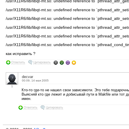
/usr/X11R6/lib/libqt-mt.so: undefined reference to `pthread_attr_get
/usr/X11R6/lib/libqt-mt.so: undefined reference to `pthread_attr_set
/usr/X11R6/lib/libqt-mt.so: undefined reference to `pthread_attr_set
/usr/X11R6/lib/libqt-mt.so: undefined reference to `pthread_attr_s
/usr/X11R6/lib/libqt-mt.so: undefined reference to `pthread_attr_set
/usr/X11R6/lib/libqt-mt.so: undefined reference to `pthread_cond_ti
как исправить ?
Ответить
Цитировать
decvar
00:09, 14 мая 2005
1
Кто-то где-то не нашел свои зависимоти. Это тебе подарочн
Выясняй кто где лежит и добисывай пути в Makfile или тот д
имен.
Ответить
Цитировать