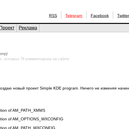
RSS
Telegram
Facebook
Twitte
Проект
Реклама
мотр)
е, оставил 79 комментариев на сайте.
Создаю новый проект Simple KDE program. Ничего не изменяя начи
inition of AM_PATH_XMMS
efinition of AM_OPTIONS_WXCONFIG
finition of AM_PATH_WXCONFIG