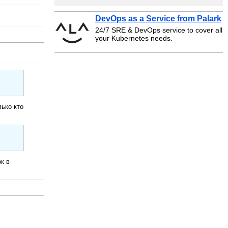
DevOps as a Service from Palark
24/7 SRE & DevOps service to cover all
your Kubernetes needs.
лько кто
к в