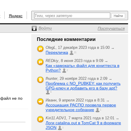
r
Яндекс
Войти
Постучаться
Последние комментарии
OlegL
,
17 декабря 2023 года в 15:00 →
Перекличка
21
REDkiy
,
8 июня 2023 года в 9:09 →
Как «замокать» файл для юниттеста в
Python?
2
fhunter
,
29 ноября 2022 года в 2:09 →
Проблема с NO_PUBKEY: как получить
GPG-ключ и добавить его в базу apt?
6
 файл не по
Иванн
,
9 апреля 2022 года в 8:31 →
Ассоциация РАСПО провела первое
учредительное собрание
1
Kiri11.ADV1
,
7 марта 2021 года в 12:01 →
Логи catalina.out в TomCat 9 в формате
JSON
1