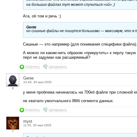
на больших файлах тут может случиться «ой» ;)
Ага, об том и речь :)
Genie
но сишные файлы не пишутся большими — максимум, что я п
Сишные — это например (для понимания специфики файла)
А можно ли каким-нить образом «прикрутить» к перлу таку
перл не задуман как расширяемый?
Ответить
Цитировать
Genie
10:49, 30 мая 2005
6
у меня проблема начиналась на 700кб файле при сложной е
не хватало умолчального 8Мб сегмента данных.
Ответить
Цитировать
myst
11:55, 30 мая 2005
7