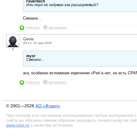
Feuerbach
Или перл не задуман как расширяемый?
Смешно…
Ответить
Цитировать
Genie
08:13, 31 мая 2005
8
myst
Смешно…
ага, особенно вспоминая изречение «Perl-а нет, но есть CP
Ответить
Цитировать
© 2001—2026
АО «Флант»
При полном или частичном использовании любых материалов с
сайта вы обязаны явным образом указывать гиперссылку на сай
www.nixp.ru
в качестве источника.