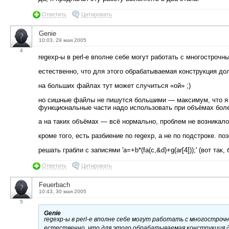
Ответить
Цитировать
Genie
10:03, 29 мая 2005
4
regexp-ы в perl-е вполне себе могут работать с многостроч
естественно, что для этого обрабатываемая конструкция до
на больших файлах тут может случиться «ой» ;)
но сишные файлы не пишутся большими — максимум, что я п
функциональные части надо использовать при объёмах боле
а на таких объёмах — всё нормально, проблем не возникало
кроме того, есть разбиение по regexp, а не по подстроке. по
решать грабли с записями 'a=+b*(fa(c,&d)+g(ar[4]));' (вот т
Ответить
Цитировать
Feuerbach
10:43, 30 мая 2005
5
Genie
regexp-ы в perl-е вполне себе могут работать с многостро
естественно, что для этого обрабатываемая конструкция 