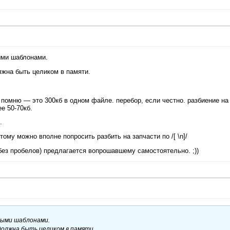
ными шаблонами.
лжна быть целиком в памяти.
омню — это 300кб в одном файле. перебор, если честно. разбиение на
е 50-70кб.
.
этому можно вполне попросить разбить на запчасти по /[ \n]/
ак, без пробелов) предлагается вопрошавшему самостоятельно. ;))
чными шаблонами.
должна быть целиком в памяти.