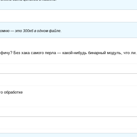
омню — это 300кб в одном файле.
.
ю фичу? Без хака самого перла — какой-нибудь бинарный модуль, что л
го обработке