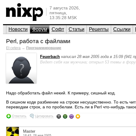
7 августа 2026,
пятница,
13:35:28 MSK
Новости
Форум
Софт
Статьи
Рецепты
Ссылки
Perl, работа с файлами
Et cetera
→
Программирование
Feuerbach
написал 28 мая 2005 года в 15:09 (941 
Ведет себя как мужчина; открыл 53 темы в фору
Надо обработать файл некий. К примеру, сишный код.
В сишном коде разбиение на строки несущественно. То есть чи
переводам строк, а по пробелам. Есть ли в Perl что-нибудь тако
Ответить
Цитировать
Master
18:43, 28 мая 2005