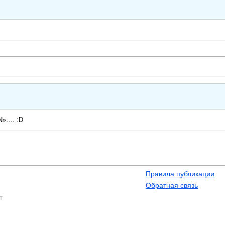
AN»…. :D
Правила публикации
Обратная связь
т