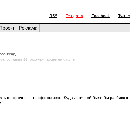
RSS
Telegram
Facebook
Twitte
Проект
Реклама
просмотр)
ме, оставил 447 комментариев на сайте.
тать построчно — неэффективно. Куда логичней было бы разбивать
е?