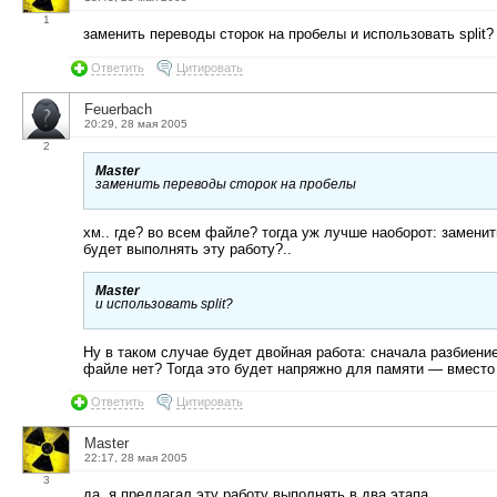
1
заменить переводы сторок на пробелы и использовать split?
Ответить
Цитировать
Feuerbach
20:29, 28 мая 2005
2
Master
заменить переводы сторок на пробелы
хм.. где? во всем файле? тогда уж лучше наоборот: заменит
будет выполнять эту работу?..
Master
и использовать split?
Ну в таком случае будет двойная работа: сначала разбиение
файле нет? Тогда это будет напряжно для памяти — вмест
Ответить
Цитировать
Master
22:17, 28 мая 2005
3
да, я предлагал эту работу выполнять в два этапа.