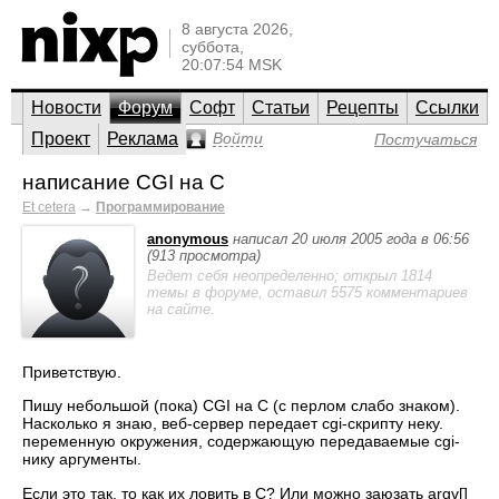
8 августа 2026,
суббота,
20:07:54 MSK
Новости
Форум
Софт
Статьи
Рецепты
Ссылки
Проект
Реклама
Войти
Постучаться
написание CGI на С
Et cetera
→
Программирование
anonymous
написал 20 июля 2005 года в 06:56
(913 просмотра)
Ведет себя неопределенно; открыл 1814
темы в форуме, оставил 5575 комментариев
на сайте.
Приветствую.
Пишу небольшой (пока) CGI на С (с перлом слабо знаком).
Насколько я знаю, веб-сервер передает cgi-скрипту неку.
переменную окружения, содержающую передаваемые cgi-
нику аргументы.
Если это так, то как их ловить в С? Или можно заюзать argv[]