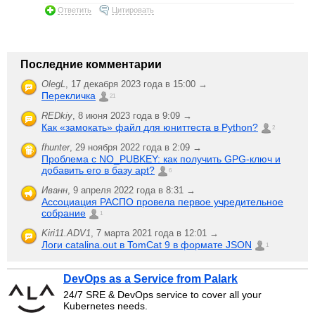
Ответить
Цитировать
Последние комментарии
OlegL
,
17 декабря 2023 года в 15:00 →
Перекличка
21
REDkiy
,
8 июня 2023 года в 9:09 →
Как «замокать» файл для юниттеста в Python?
2
fhunter
,
29 ноября 2022 года в 2:09 →
Проблема с NO_PUBKEY: как получить GPG-ключ и
добавить его в базу apt?
6
Иванн
,
9 апреля 2022 года в 8:31 →
Ассоциация РАСПО провела первое учредительное
собрание
1
Kiri11.ADV1
,
7 марта 2021 года в 12:01 →
Логи catalina.out в TomCat 9 в формате JSON
1
DevOps as a Service from Palark
24/7 SRE & DevOps service to cover all your
Kubernetes needs.