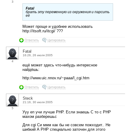
3
Fatal
брать эту переменную из окружения и парсить
её
Может проще и удобнее использовать
http://itsoft.ru/itcgi/ ???
Ответить
Цитировать
Fatal
16:26, 26 июля 2005
4
ещё может здесь что-нибудь интересное
найдёшь:
http://www.uic.nnov.ru/~paaa/l_cgi.htm
Ответить
Цитировать
Steck
21:16, 30 июля 2005
5
Ууу еп учи лучше PHP. Если знаешь C то с PHP
махом разберешьс
Для cgi Си ммм как бы не совсем пожходит.. Не
шибкий А PHP специально заточен для этого