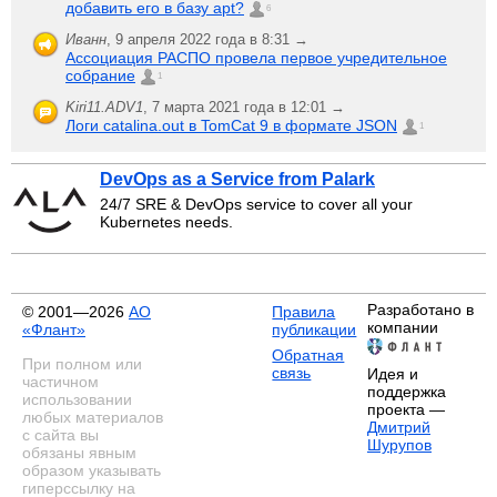
добавить его в базу apt?
6
Иванн
,
9 апреля 2022 года в 8:31 →
Ассоциация РАСПО провела первое учредительное
собрание
1
Kiri11.ADV1
,
7 марта 2021 года в 12:01 →
Логи catalina.out в TomCat 9 в формате JSON
1
DevOps as a Service from Palark
24/7 SRE & DevOps service to cover all your
Kubernetes needs.
Разработано в
© 2001—2026
АО
Правила
компании
«Флант»
публикации
Обратная
При полном или
связь
Идея и
частичном
поддержка
использовании
проекта —
любых материалов
Дмитрий
с сайта вы
Шурупов
обязаны явным
образом указывать
гиперссылку на