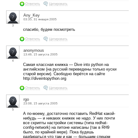
Ответить
Цитировать
Any_Key
03:35, 31 января 2005
3
спасибо, будем посмотреть
Ответить
Цитировать
anonymous
13:46, 15 августа 2005
4
Самая классная книжка — Dive into python на
английском (на русский переведены только куски
старой версии). Свободно берётся на сайте
http://diveintopython.org
Ответить
Цитировать
rgo
23:08, 15 августа 2005
5
А по-моему, достаточно поставить RedHat какой-
нибудь — и никаких книжек не надо. У них почти
все скрипты настройки системы (типа redhat-
config-network) на питоне написаны (так в RH9
было, по крайней мере). Пока будешь
разбираться что там и как — большим спецом