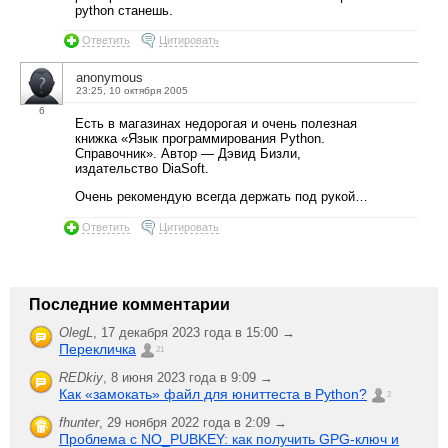
python станешь.
Ответить
Цитировать
anonymous
23:25, 10 октября 2005
6
Есть в магазинах недорогая и очень полезная
книжка «Язык программирования Python.
Справочник». Автор — Дэвид Бизли,
издательство DiaSoft.
Очень рекомендую всегда держать под рукой…
Ответить
Цитировать
Последние комментарии
OlegL
,
17 декабря 2023 года в 15:00 →
Перекличка
21
REDkiy
,
8 июня 2023 года в 9:09 →
Как «замокать» файл для юниттеста в Python?
2
fhunter
,
29 ноября 2022 года в 2:09 →
Проблема с NO_PUBKEY: как получить GPG-ключ и