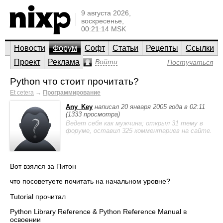
9 августа 2026,
воскресенье,
00:21:14 MSK
Новости
Форум
Софт
Статьи
Рецепты
Ссылки
Проект
Реклама
Войти
Постучаться
Python что стоит прочитать?
Et cetera
→
Программирование
Any_Key
написал 20 января 2005 года в 02:11
(1333 просмотра)
Ведет себя как мужчина; открыл 31 тему в
форуме, оставил 325 комментариев на сайте.
Вот взялся за Питон
что посоветуете почитать на начальном уровне?
Tutorial прочитал
Python Library Reference & Python Reference Manual в
освоении