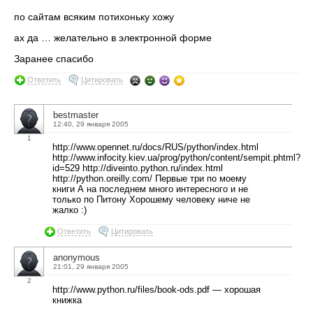
по сайтам всяким потихоньку хожу
ах да … желательно в электронной форме
Заранее спасибо
Ответить
Цитировать
bestmaster
12:40, 29 января 2005
1
http://www.opennet.ru/docs/RUS/python/index.html
http://www.infocity.kiev.ua/prog/python/content/sempit.phtml?
id=529 http://diveinto.python.ru/index.html
http://python.oreilly.com/ Первые три по моему
книги А на последнем много интересного и не
только по Питону Хорошему человеку ниче не
жалко :)
Ответить
Цитировать
anonymous
21:01, 29 января 2005
2
http://www.python.ru/files/book-ods.pdf — хорошая
книжка