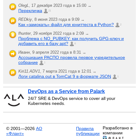
OlegL
,
17 декабря 2023 года в 15:00 →
Перекличка
21
REDkiy
,
8 июня 2023 года в 9:09 →
Как «замокать» файл для юниттеста в Python?
2
fhunter
,
29 ноября 2022 года в 2:09 →
Проблема с NO_PUBKEY: как получить GPG-ключ и
добавить его в базу apt?
6
Иванн
,
9 апреля 2022 года в 8:31 →
Ассоциация РАСПО провела первое учредительное
собрание
1
Kiri11.ADV1
,
7 марта 2021 года в 12:01 →
Логи catalina.out в TomCat 9 в формате JSON
1
DevOps as a Service from Palark
24/7 SRE & DevOps service to cover all your
Kubernetes needs.
Разработано в
© 2001—2026
АО
Правила
компании
«Флант»
публикации