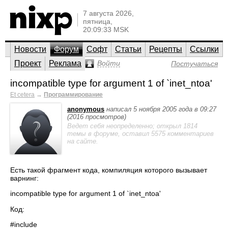
7 августа 2026,
пятница,
20:09:33 MSK
Новости
Форум
Софт
Статьи
Рецепты
Ссылки
Проект
Реклама
Войти
Постучаться
incompatible type for argument 1 of `inet_ntoa'
Et cetera
→
Программирование
anonymous
написал 5 ноября 2005 года в 09:27
(2016 просмотров)
Ведет себя неопределенно; открыл 1814
темы в форуме, оставил 5575 комментариев
на сайте.
Есть такой фрагмент кода, компиляция которого вызывает
варнинг:
incompatible type for argument 1 of `inet_ntoa'
Код:
#include