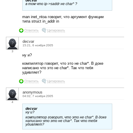
decvar
в том что ip->saddr не char* ?
man inet_ntoa говорит, что аргумент функции
типа struct in_addr in
Ответить
Цитировать
decvar
15:21, 6 ноября 2005
3
ну и?
компилятор говорит, что это не char*. В доке
написано что это не char*. Так что тебя
удивляет?
Ответить
Цитировать
anonymous
04:02, 7 ноября 2005
4
decvar
ну и?
компилятор говорит, что это не char*. В доке
написано что это не char*. Так что тебя
удивляет?