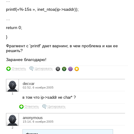
…
printf(«%-15s », inet_ntoa(ip->saddr));
…
return 0;
}
Фрагмент с 'printf' дает варнинг, в чем проблема и как ее
решить?
Заранее благодарю!
Ответить
Цитировать
decvar
02:52, 6 ноября 2005
1
в том что ip->saddr не char* ?
Ответить
Цитировать
anonymous
15:14, 6 ноября 2005
2