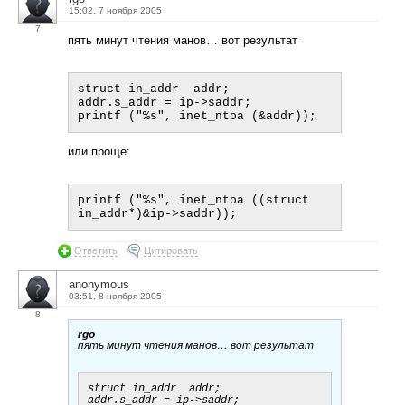
15:02, 7 ноября 2005
7
пять минут чтения манов… вот результат
struct in_addr  addr;

addr.s_addr = ip->saddr;

или проще:
printf ("%s", inet_ntoa ((struct 
Ответить
Цитировать
anonymous
03:51, 8 ноября 2005
8
rgo
пять минут чтения манов… вот результат
struct in_addr  addr;

addr.s_addr = ip->saddr;
