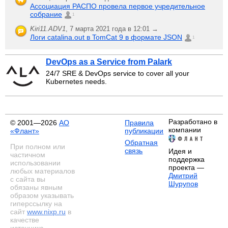
Ассоциация РАСПО провела первое учредительное
собрание
1
Kiri11.ADV1
,
7 марта 2021 года в 12:01 →
Логи catalina.out в TomCat 9 в формате JSON
1
DevOps as a Service from Palark
24/7 SRE & DevOps service to cover all your
Kubernetes needs.
Разработано в
© 2001—2026
АО
Правила
компании
«Флант»
публикации
Обратная
При полном или
связь
Идея и
частичном
поддержка
использовании
проекта —
любых материалов
Дмитрий
с сайта вы
Шурупов
обязаны явным
образом указывать
гиперссылку на
сайт
www.nixp.ru
в
качестве
источника.