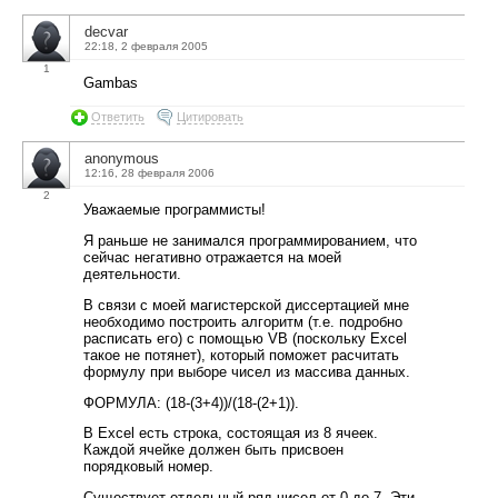
decvar
22:18, 2 февраля 2005
1
Gambas
Ответить
Цитировать
anonymous
12:16, 28 февраля 2006
2
Уважаемые программисты!
Я раньше не занимался программированием, что
сейчас негативно отражается на моей
деятельности.
В связи с моей магистерской диссертацией мне
необходимо построить алгоритм (т.е. подробно
расписать его) с помощью VB (поскольку Excel
такое не потянет), который поможет расчитать
формулу при выборе чисел из массива данных.
ФОРМУЛА: (18-(3+4))/(18-(2+1)).
В Excel есть строка, состоящая из 8 ячеек.
Каждой ячейке должен быть присвоен
порядковый номер.
Существует отдельный ряд чисел от 0 до 7. Эти