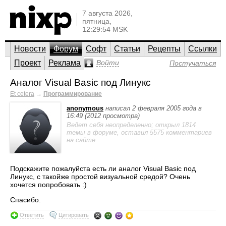
7 августа 2026,
пятница,
12:29:54 MSK
Новости
Форум
Софт
Статьи
Рецепты
Ссылки
Проект
Реклама
Войти
Постучаться
Аналог Visual Basic под Линукс
Et cetera
→
Программирование
anonymous
написал 2 февраля 2005 года в
16:49 (2012 просмотра)
Ведет себя неопределенно; открыл 1814
темы в форуме, оставил 5575 комментариев
на сайте.
Подскажите пожалуйста есть ли аналог Visual Basic под
Линукс, с такойже простой визуальной средой? Очень
хочется попробовать :)
Спасибо.
Ответить
Цитировать