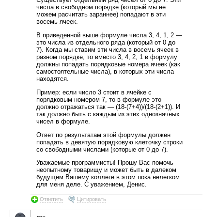
числа в свободном порядке (который мы не
можем расчитать зараннее) попадают в эти
восемь ячеек.
В приведенной выше формуле числа 3, 4, 1, 2 —
это числа из отдельного ряда (который от 0 до
7). Когда мы ставим эти числа в восемь ячеек в
разном порядке, то вместо 3, 4, 2, 1 в формулу
должны попадать порядковые номера ячеек (как
самостоятельные числа), в которых эти числа
находятся.
Пример: если число 3 стоит в ячейке с
порядковым номером 7, то в формуле это
должно отражаться так — (18-(7+4))/(18-(2+1)). И
так должно быть с каждым из этих однозначных
чисел в формуле.
Ответ по результатам этой формулы должен
попадать в девятую порядковую клеточку строки
со свободными числами (которые от 0 до 7).
Уважаемые программисты! Прошу Вас помочь
неопытному товарищу и может быть в далеком
будущем Вашему коллеге в этом пока нелегком
для меня деле. С уважением, Денис.
Ответить
Цитировать