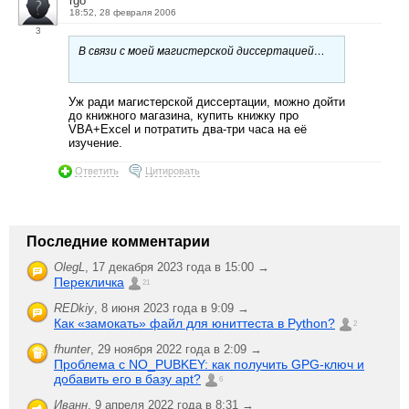
rgo
18:52, 28 февраля 2006
3
В связи с моей магистерской диссертацией…
Уж ради магистерской диссертации, можно дойти
до книжного магазина, купить книжку про
VBA+Excel и потратить два-три часа на её
изучение.
Ответить
Цитировать
Последние комментарии
OlegL
,
17 декабря 2023 года в 15:00 →
Перекличка
21
REDkiy
,
8 июня 2023 года в 9:09 →
Как «замокать» файл для юниттеста в Python?
2
fhunter
,
29 ноября 2022 года в 2:09 →
Проблема с NO_PUBKEY: как получить GPG-ключ и
добавить его в базу apt?
6
Иванн
,
9 апреля 2022 года в 8:31 →