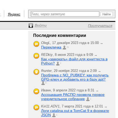
r
Яндекс
Войти
Постучаться
Последние комментарии
OlegL
,
17 декабря 2023 года в 15:00 →
Перекличка
21
REDkiy
,
8 июня 2023 года в 9:09 →
Как «замокать» файл для юниттеста в
Python?
2
fhunter
,
29 ноября 2022 года в 2:09 →
Проблема с NO_PUBKEY: как получить
GPG-ключ и добавить его в базу apt?
6
Иванн
,
9 апреля 2022 года в 8:31 →
Ассоциация РАСПО провела первое
учредительное собрание
1
Kiri11.ADV1
,
7 марта 2021 года в 12:01 →
Логи catalina.out в TomCat 9 в формате
JSON
1