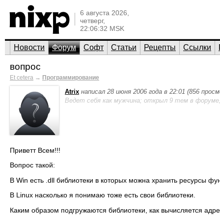
6 августа 2026,
четверг,
22:06:32 MSK
Новости
Форум
Софт
Статьи
Рецепты
Ссылки
вопрос
Et cetera
→
Программирование
Atrix
написал 28 июня 2006 года в 22:01 (856 прос
Ведет себя как мужчина; открыл 9 тем в форуме
Приветт Всем!!!
Вопрос такой:
В Win есть .dll библиотеки в которых можна хранить ресурсы фун
В Linux насколько я понимаю тоже есть свои библиотеки.
Каким образом подгружаются библиотеки, как вычисляется адре