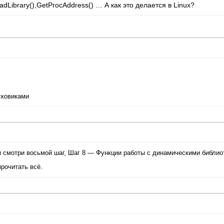
adLibrary(),GetProcAddress() … А как это делается в Linux?
сковиками
 и смотри восьмой шаг, Шаг 8 — Функции работы с динамическими библио
рочитать всё.