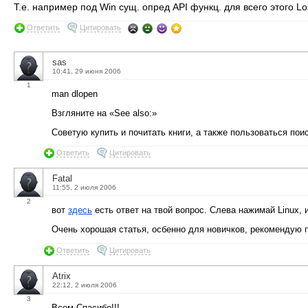
Т.е. например под Win сущ. опред API функц. для всего этого Lo
Ответить
Цитировать
sas
10:41, 29 июня 2006
1
man dlopen
Взгляните на «See also:»
Советую купить и почитать книги, а также пользоваться пои
Ответить
Цитировать
Fatal
11:55, 2 июля 2006
2
вот
здесь
есть ответ на твой вопрос. Слева нажимай Linux,
Очень хорошая статья, осбенно для новичков, рекомендую п
Ответить
Цитировать
Atrix
22:12, 2 июля 2006
3
Всем Спасибо!!!