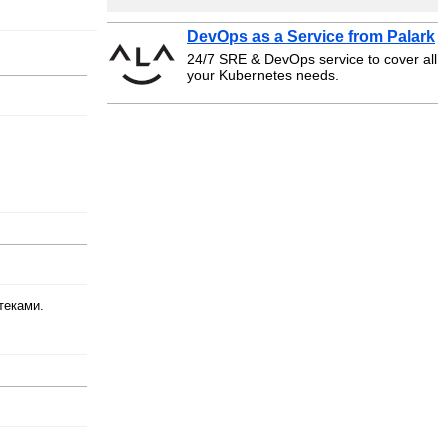
DevOps as a Service from Palark
24/7 SRE & DevOps service to cover all
your Kubernetes needs.
теками.