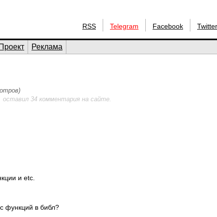
RSS
Telegram
Facebook
Twitte
Проект
Реклама
мотров)
, оставил 34 комментария на сайте.
кции и etc.
с функций в библ?