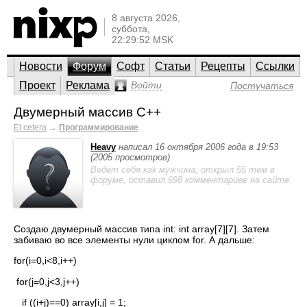
8 августа 2026,
суббота,
22:29:52 MSK
Новости
Форум
Софт
Статьи
Рецепты
Ссылки
Проект
Реклама
Войти
Постучаться
Двумерный массив C++
Et cetera
→
Программирование
Heavy
написал 16 октября 2006 года в 19:53
(2005 просмотров)
Ведет себя как мужчина; открыл 55 тем в
форуме, оставил 698 комментариев на сайте.
Создаю двумерный массив типа int: int array[7][7]. Затем
забиваю во все элементы нули циклом for. А дальше:
for(i=0,i<8,i++)
for(j=0,j<3,j++)
if ((i+j)==0) array[i,j] = 1;