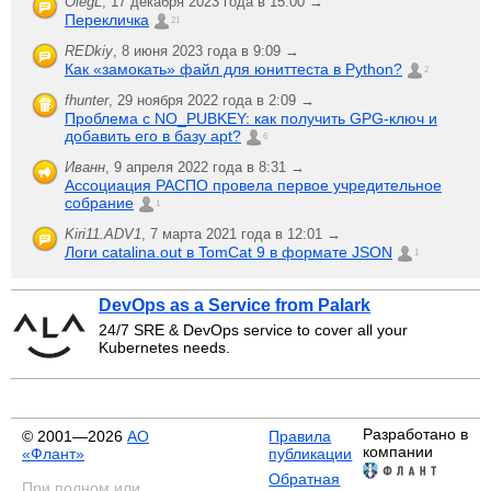
OlegL
,
17 декабря 2023 года в 15:00 →
Перекличка
21
REDkiy
,
8 июня 2023 года в 9:09 →
Как «замокать» файл для юниттеста в Python?
2
fhunter
,
29 ноября 2022 года в 2:09 →
Проблема с NO_PUBKEY: как получить GPG-ключ и
добавить его в базу apt?
6
Иванн
,
9 апреля 2022 года в 8:31 →
Ассоциация РАСПО провела первое учредительное
собрание
1
Kiri11.ADV1
,
7 марта 2021 года в 12:01 →
Логи catalina.out в TomCat 9 в формате JSON
1
DevOps as a Service from Palark
24/7 SRE & DevOps service to cover all your
Kubernetes needs.
Разработано в
© 2001—2026
АО
Правила
компании
«Флант»
публикации
Обратная
При полном или