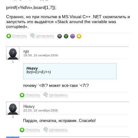
printf(«%d\n»,board[1,7]);
Странно, но при попытке в MS Visual C++ .NET скомпилить и
запустить это выдаётся «Stack around the variable was
corrupted».
Ответить
Цитировать
rgo
19:59, 16 октября 2006
1
Heavy
for(i=0,i<8,i++)
почему `<8\′? может всё-таки `<7\′?
Ответить
Цитировать
Heavy
22:25, 16 октября 2006
2
Пардон, опечатка, исправим. Спасибо!
Ответить
Цитировать