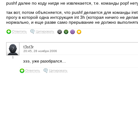
pushf далее по коду нигде не извлекается, т.е. команды popf не
так вот, потом объясняется, что pushf делается для команды ir
прогу в которой одна интсрукция int 3h (которая ничиго не делае
нормально, и еще разве само прерывание не должно выполнять 
Ответить
Цитировать
t3st3r
20:45, 28 ноября 2006
1
эээ, уже разобрался…
Ответить
Цитировать