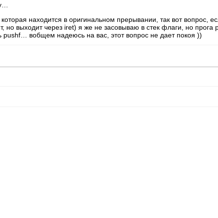
ту…
et которая находится в оригинальном прерывании, так вот вопрос, е
т, но выходит через iret) я же не засовываю в стек флаги, но прога
pushf… вобщем надеюсь на вас, этот вопрос не дает покоя ))