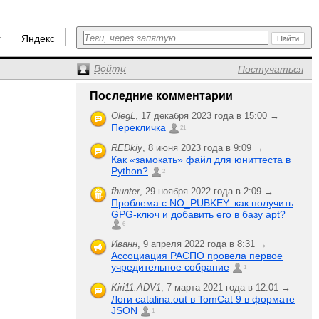
r
Яндекс
Войти
Постучаться
Последние комментарии
OlegL
,
17 декабря 2023 года в 15:00 →
Перекличка
21
REDkiy
,
8 июня 2023 года в 9:09 →
Как «замокать» файл для юниттеста в
Python?
2
fhunter
,
29 ноября 2022 года в 2:09 →
Проблема с NO_PUBKEY: как получить
GPG-ключ и добавить его в базу apt?
6
Иванн
,
9 апреля 2022 года в 8:31 →
Ассоциация РАСПО провела первое
учредительное собрание
1
Kiri11.ADV1
,
7 марта 2021 года в 12:01 →
Логи catalina.out в TomCat 9 в формате
JSON
1