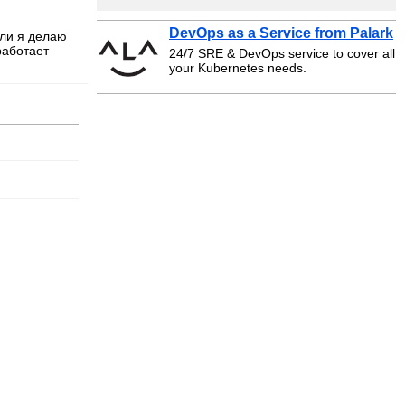
DevOps as a Service from Palark
сли я делаю
 работает
24/7 SRE & DevOps service to cover all
your Kubernetes needs.