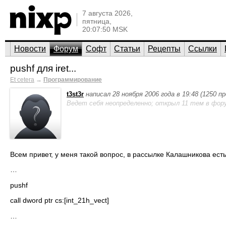
7 августа 2026,
пятница,
20:07:50 MSK
Новости
Форум
Софт
Статьи
Рецепты
Ссылки
pushf для iret...
Et cetera
→
Программирование
t3st3r
написал 28 ноября 2006 года в 19:48 (1250 
Ведет себя неопределенно; открыл 11 тем в фор
Всем привет, у меня такой вопрос, в рассылке Калашникова ест
…
pushf
call dword ptr cs:[int_21h_vect]
…