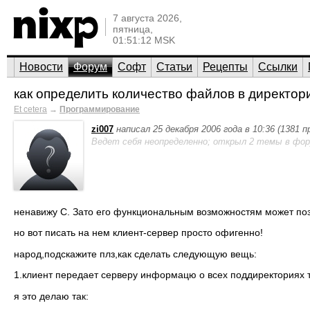
7 августа 2026,
пятница,
01:51:12 MSK
Новости
Форум
Софт
Статьи
Рецепты
Ссылки
как определить количество файлов в директор
Et cetera
→
Программирование
zi007
написал 25 декабря 2006 года в 10:36 (1381 
Ведет себя неопределенно; открыл 2 темы в фор
ненавижу С. Зато его функциональным возможностям может по
но вот писать на нем клиент-сервер просто офигенно!
народ,подскажите плз,как сделать следующую вещь:
1.клиент передает серверу информацю о всех поддиректориях т
я это делаю так: