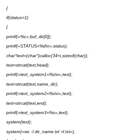
{
if(status>1)
{
printf(«%c»,buf_dir[0]);
printf(«STATUS=%d\n»,status);
char*text=(char*)calloc(34+i,sizeof(char));
text=strcat(text,head);
printf(«text_system1=%s\n»,text);
text=strcat(text,name_dir);
printf(«text_system2=%s\n»,text);
text=strcat(text,end);
printf(«text_system3=%s»,text);
system(text);
system(«wc -l dir_name.txt >l.txt»);