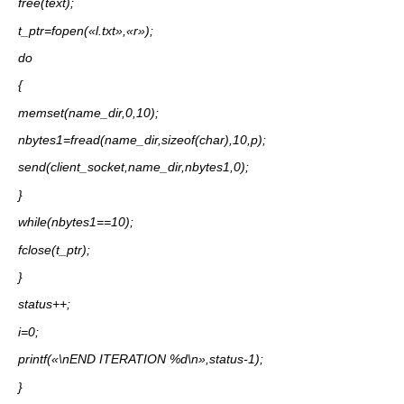
free(text);
t_ptr=fopen(«l.txt»,«r»);
do
{
memset(name_dir,0,10);
nbytes1=fread(name_dir,sizeof(char),10,p);
send(client_socket,name_dir,nbytes1,0);
}
while(nbytes1==10);
fclose(t_ptr);
}
status++;
i=0;
printf(«\nEND ITERATION %d\n»,status-1);
}