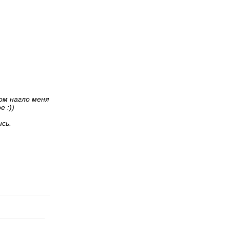
ом нагло меня
 :))
сь.