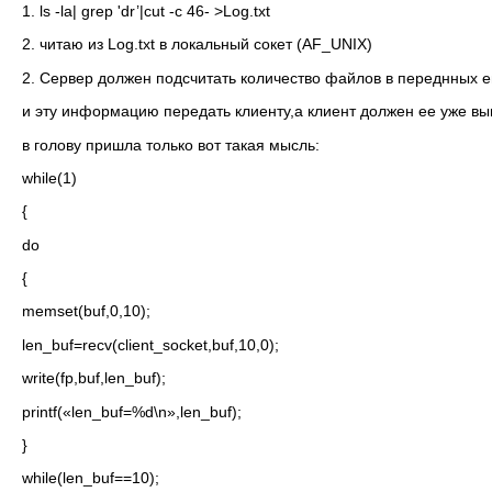
1. ls -la| grep 'dr’|cut -c 46- >Log.txt
2. читаю из Log.txt в локальный сокет (AF_UNIX)
2. Сервер должен подсчитать количество файлов в переднных е
и эту информацию передать клиенту,а клиент должен ее уже вы
в голову пришла только вот такая мысль:
while(1)
{
do
{
memset(buf,0,10);
len_buf=recv(client_socket,buf,10,0);
write(fp,buf,len_buf);
printf(«len_buf=%d\n»,len_buf);
}
while(len_buf==10);