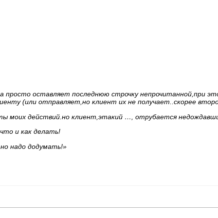
 а просто оставляет последнюю строчку непрочитанной,при эт
иенту (или отправляет,но клиент их не получает..скорее второе
ты моих действий.но клиент,этакий …, отрубается недождавши
что и как делать!
 но надо додумать!»