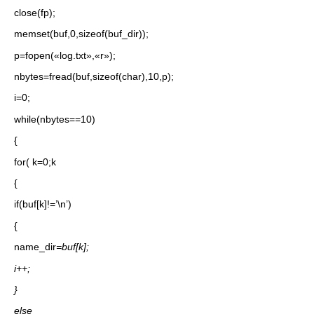
close(fp);
memset(buf,0,sizeof(buf_dir));
p=fopen(«log.txt»,«r»);
nbytes=fread(buf,sizeof(char),10,p);
i=0;
while(nbytes==10)
{
for( k=0;k
{
if(buf[k]!=’\n’)
{
name_dir
=buf[k];
i++;
}
else