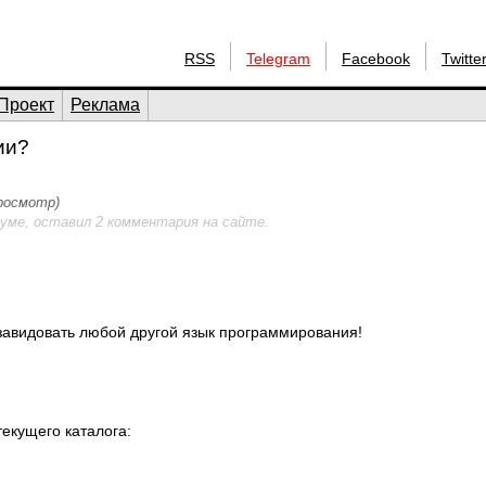
RSS
Telegram
Facebook
Twitte
Проект
Реклама
ии?
просмотр)
уме, оставил 2 комментария на сайте.
завидовать любой другой язык программирования!
екущего каталога: