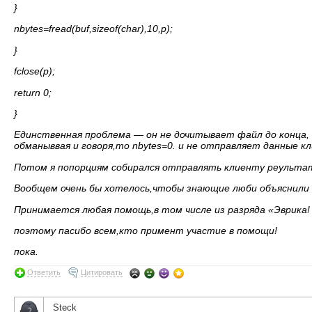
}
nbytes=fread(buf,sizeof(char),10,p);
}
fclose(p);
return 0;
}
Единственная проблема — он не дочитывает файл до конца,
обманыввая и говоря,то nbytes=0. и не отправляет данные кл
Потом я попорциям собирался отправлять клиенту реульта
Вообщем очень бы хотелось,чтобы знающие люби объяснили 
Принимается любая помощь,в том числе из разряда «Эврика!
поэтому пасибо всем,кто примент участие в помощи!
пока.
Ответить
Цитировать
Steck