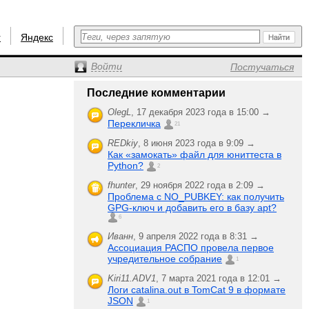
r
Яндекс
Войти
Постучаться
Последние комментарии
OlegL
,
17 декабря 2023 года в 15:00 →
Перекличка
21
REDkiy
,
8 июня 2023 года в 9:09 →
Как «замокать» файл для юниттеста в
Python?
2
fhunter
,
29 ноября 2022 года в 2:09 →
Проблема с NO_PUBKEY: как получить
GPG-ключ и добавить его в базу apt?
6
Иванн
,
9 апреля 2022 года в 8:31 →
Ассоциация РАСПО провела первое
учредительное собрание
1
Kiri11.ADV1
,
7 марта 2021 года в 12:01 →
Логи catalina.out в TomCat 9 в формате
JSON
1