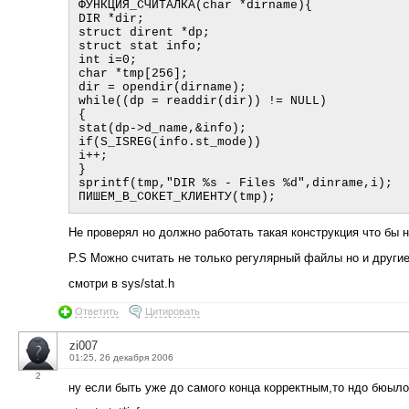
ФУНКЦИЯ_СЧИТАЛКА(char *dirname){

DIR *dir;

struct dirent *dp;

struct stat info;

int i=0;

char *tmp[256];

dir = opendir(dirname);

while((dp = readdir(dir)) != NULL)

{

stat(dp->d_name,&info);

if(S_ISREG(info.st_mode))

i++;

}

sprintf(tmp,"DIR %s - Files %d",dinrame,i);

Не проверял но должно работать такая конструкция что бы 
P.S Можно считать не только регулярный файлы но и други
смотри в sys/stat.h
Ответить
Цитировать
zi007
01:25, 26 декабря 2006
2
ну если быть уже до самого конца корректным,то ндо бюыло о