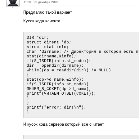
11:31, 25 декабря 2006
1
Предлагаю такой вариант
Кусок кода клиента
DIR *dir;

struct dirent *dp;

struct stat info;

char *dirname; // Директория в которой есть п
stat(dirname,&info);

if(S_ISDIR(info.st_mode)){

dir = opendir(dirname);

while((dp = readdir(dir)) != NULL)

{

stat(dp->d_name,&info);

if(S_ISDIR(info.st_mode))

ПИШЕМ_В_СОКЕТ(dp->d_name);

printf(ЧИТАЕМ_ОТВЕТ(СОКЕТ));

}

}

printf("error: dir!\n");

И кусок кода сервера который все считает