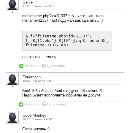
Genie
17:28, 7 января 2007
4
из filename.php?id=31337 я бы чего-нить типа
filename-31337.mp3 подумал как сделать.. ;)
$ f="filename.php?id=31337"; 
f_=${f%.php*}-${f#*=}.mp3; echo $f_

но это так, к слову..
Ответить
Цитировать
Feuerbach
18:46, 7 января 2007
5
Бох! Я бы без perl/sed сходу не обошелся бы..
Надо будет восполнить пробелы на досуге.
Ответить
Цитировать
Code Monkey
20:26, 7 января 2007
6
Genie жжошь :)