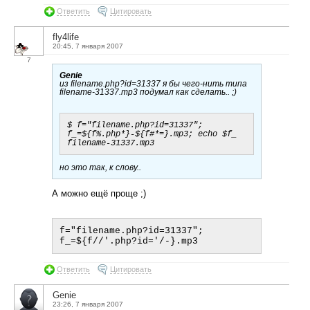
Ответить
Цитировать
fly4life
20:45, 7 января 2007
7
Genie
из filename.php?id=31337 я бы чего-нить типа
filename-31337.mp3 подумал как сделать.. ;)
$ f="filename.php?id=31337"; 
f_=${f%.php*}-${f#*=}.mp3; echo $f_

но это так, к слову..
А можно ещё проще ;)
f="filename.php?id=31337"; 
Ответить
Цитировать
Genie
23:26, 7 января 2007