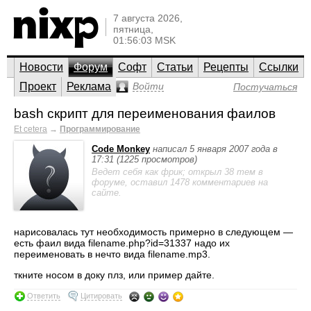
7 августа 2026,
пятница,
01:56:03 MSK
Новости
Форум
Софт
Статьи
Рецепты
Ссылки
Проект
Реклама
Войти
Постучаться
bash скрипт для переименования фаилов
Et cetera
→
Программирование
Code Monkey
написал 5 января 2007 года в
17:31 (1225 просмотров)
Ведет себя как фрик; открыл 38 тем в
форуме, оставил 1478 комментариев на
сайте.
нарисовалась тут необходимость примерно в следующем —
есть фаил вида filename.php?id=31337 надо их
переименовать в нечто вида filename.mp3.
ткните носом в доку плз, или пример дайте.
Ответить
Цитировать