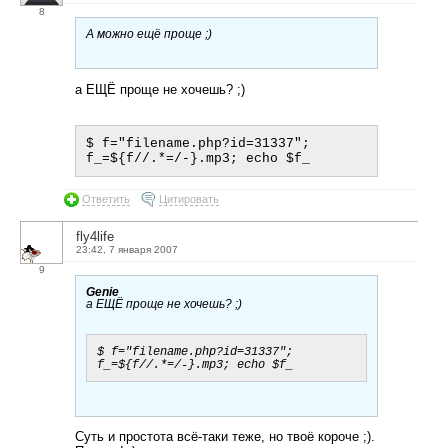
8
А можно ещё проще ;)
а ЕЩЁ проще не хочешь? ;)
$ f="filename.php?id=31337"; 
Ответить
Цитировать
fly4life
23:42, 7 января 2007
9
Genie
а ЕЩЁ проще не хочешь? ;)
$ f="filename.php?id=31337"; 
Суть и простота всё-таки теже, но твоё короче ;).