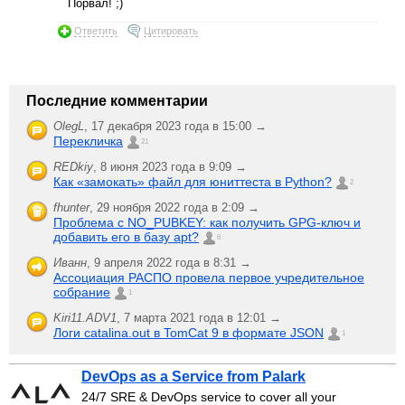
Порвал! ;)
Ответить
Цитировать
Последние комментарии
OlegL
,
17 декабря 2023 года в 15:00 →
Перекличка
21
REDkiy
,
8 июня 2023 года в 9:09 →
Как «замокать» файл для юниттеста в Python?
2
fhunter
,
29 ноября 2022 года в 2:09 →
Проблема с NO_PUBKEY: как получить GPG-ключ и
добавить его в базу apt?
6
Иванн
,
9 апреля 2022 года в 8:31 →
Ассоциация РАСПО провела первое учредительное
собрание
1
Kiri11.ADV1
,
7 марта 2021 года в 12:01 →
Логи catalina.out в TomCat 9 в формате JSON
1
DevOps as a Service from Palark
24/7 SRE & DevOps service to cover all your