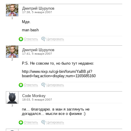
Дмитрий Шурупов
17:38, 5 января 2007
1
Мде.
man bash
Ответить
Цитировать
Дмитрий Шурупов
17:41, 5 января 2007
2
P.S. Не совсем то, но было тут недавно:
http://www.nixp.ru/cgi-bin/forum/YaBB.pl?
board=faq;action=display;num=1165685160
Ответить
Цитировать
Code Monkey
18:03, 5 января 2007
3
гм… благодарю. в ман я заглянуть не
догадался… мысли все о физике :)
Ответить
Цитировать