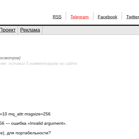
RSS
Telegram
Facebook
Twitte
Проект
Реклама
просмотров)
уме, оставил 5 комментариев на сайте.
g=10 mq_attr.msgsize=256
56 — ошибка «Invalid argument».
ие), для портабельности?