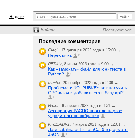
r
Яндекс
Войти
Постучаться
Последние комментарии
OlegL
,
17 декабря 2023 года в 15:00 →
Перекличка
21
REDkiy
,
8 июня 2023 года в 9:09 →
Как «замокать» файл для юниттеста в
Python?
2
fhunter
,
29 ноября 2022 года в 2:09 →
Проблема с NO_PUBKEY: как получить
GPG-ключ и добавить его в базу apt?
6
Иванн
,
9 апреля 2022 года в 8:31 →
Ассоциация РАСПО провела первое
учредительное собрание
1
Kiri11.ADV1
,
7 марта 2021 года в 12:01 →
Логи catalina.out в TomCat 9 в формате
JSON
1