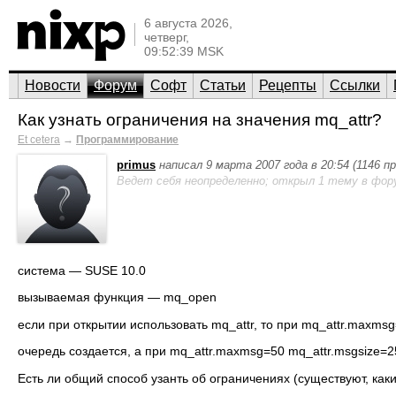
6 августа 2026,
четверг,
09:52:39 MSK
Новости
Форум
Софт
Статьи
Рецепты
Ссылки
Как узнать ограничения на значения mq_attr?
Et cetera
→
Программирование
primus
написал 9 марта 2007 года в 20:54 (1146 
Ведет себя неопределенно; открыл 1 тему в фор
система — SUSE 10.0
вызываемая функция — mq_open
если при открытии использовать mq_attr, то при mq_attr.maxms
очередь создается, а при mq_attr.maxmsg=50 mq_attr.msgsize=2
Есть ли общий способ узанть об ограничениях (существуют, как