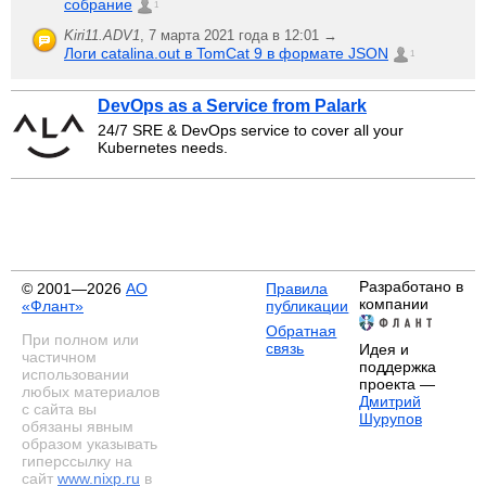
собрание
1
Kiri11.ADV1
,
7 марта 2021 года в 12:01 →
Логи catalina.out в TomCat 9 в формате JSON
1
DevOps as a Service from Palark
24/7 SRE & DevOps service to cover all your
Kubernetes needs.
Разработано в
© 2001—2026
АО
Правила
компании
«Флант»
публикации
Обратная
При полном или
связь
Идея и
частичном
поддержка
использовании
проекта —
любых материалов
Дмитрий
с сайта вы
Шурупов
обязаны явным
образом указывать
гиперссылку на
сайт
www.nixp.ru
в