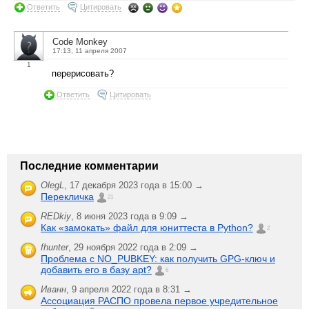
Ответить
Цитировать
Code Monkey
17:13, 11 апреля 2007
1
перерисовать?
Ответить
Цитировать
Последние комментарии
OlegL
,
17 декабря 2023 года в 15:00 →
Перекличка
21
REDkiy
,
8 июня 2023 года в 9:09 →
Как «замокать» файл для юниттеста в Python?
2
fhunter
,
29 ноября 2022 года в 2:09 →
Проблема с NO_PUBKEY: как получить GPG-ключ и
добавить его в базу apt?
6
Иванн
,
9 апреля 2022 года в 8:31 →
Ассоциация РАСПО провела первое учредительное