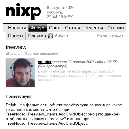
8 августа 2026,
суббота,
22:44:29 MSK
Новости
Форум
Софт
Статьи
Рецепты
Ссылки
Проект
Реклама
Войти
Постучаться
treeview
Et cetera
→
Программирование
splinter
написал 11 апреля 2007 года в 08:38
(984 просмотра)
Ведет себя как четкий пацан; открыл 134
темы в форуме, оставил 1459 комментариев
на сайте.
Приветствую!
Delphi. На форме есть объект treeview туда заноситься какое
то данное как сделать что бы при
TreeNode:=Treeview1.Items.AddChildObject оно (это данное)
отображалось сразу в treeview? именно при
TreeNode:=Treeview1.Items.AddChildObject.