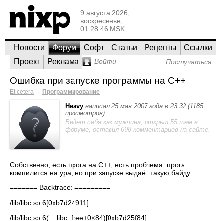
9 августа 2026,
воскресенье,
01:28:46 MSK
Новости
Форум
Софт
Статьи
Рецепты
Ссылки
Проект
Реклама
Войти
Постучаться
Ошибка при запуске программы на C++
Et cetera
→
Программирование
Heavy
написал 25 мая 2007 года в 23:32 (1185
просмотров)
Ведет себя как мужчина; открыл 55 тем в
форуме, оставил 698 комментариев на сайте.
Собственно, есть прога на C++, есть проблема: прога
компилится на ура, но при запуске выдаёт такую байду:
======= Backtrace: =========
/lib/libc.so.6[0xb7d24911]
/lib/libc.so.6(__libc_free+0×84)[0xb7d25f84]