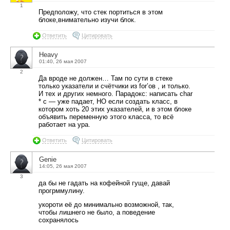
1
Предположу, что стек портиться в этом
блоке,внимательно изучи блок.
Ответить
Цитировать
Heavy
01:40, 26 мая 2007
2
Да вроде не должен… Там по сути в стеке
только указатели и счётчики из for’ов , и только.
И тех и других немного. Парадокс: написать char
* c — уже падает, НО если создать класс, в
котором хоть 20 этих указателей, и в этом блоке
объявить переменную этого класса, то всё
работает на ура.
Ответить
Цитировать
Genie
14:05, 26 мая 2007
3
да бы не гадать на кофейной гуще, давай
прогрммулину.
укороти её до минимально возможной, так,
чтобы лишнего не было, а поведение
сохранялось