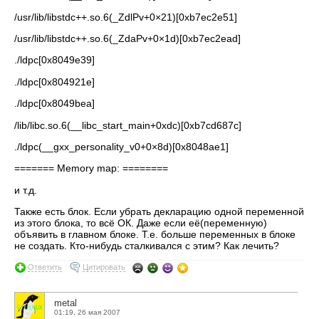
/usr/lib/libstdc++.so.6(_ZdlPv+0×21)[0xb7ec2e51]
/usr/lib/libstdc++.so.6(_ZdaPv+0×1d)[0xb7ec2ead]
./ldpc[0x8049e39]
./ldpc[0x804921e]
./ldpc[0x8049bea]
/lib/libc.so.6(__libc_start_main+0xdc)[0xb7cd687c]
./ldpc(__gxx_personality_v0+0×8d)[0x8048ae1]
======= Memory map: ========
и т.д.
Также есть блок. Если убрать декларацию одной переменной
из этого блока, то всё ОК. Даже если её(переменную)
объявить в главном блоке. Т.е. больше переменных в блоке
не создать. Кто-нибудь сталкивался с этим? Как лечить?
Ответить
Цитировать
metal
01:19, 26 мая 2007