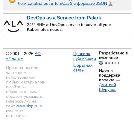
Логи catalina.out в TomCat 9 в формате JSON
1
DevOps as a Service from Palark
24/7 SRE & DevOps service to cover all your
Kubernetes needs.
Разработано в
© 2001—2026
АО
Правила
компании
«Флант»
публикации
Обратная
При полном или
связь
Идея и
частичном
поддержка
использовании
проекта —
любых материалов
Дмитрий
с сайта вы
Шурупов
обязаны явным
образом указывать
гиперссылку на
сайт
www.nixp.ru
в
качестве
источника.