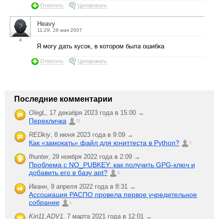
Ответить
Цитировать
Heavy
11:29, 28 мая 2007
4
Я могу дать кусок, в котором была ошибка
Ответить
Цитировать
Последние комментарии
OlegL
,
17 декабря 2023 года в 15:00 →
Перекличка
21
REDkiy
,
8 июня 2023 года в 9:09 →
Как «замокать» файл для юниттеста в Python?
2
fhunter
,
29 ноября 2022 года в 2:09 →
Проблема с NO_PUBKEY: как получить GPG-ключ и
добавить его в базу apt?
6
Иванн
,
9 апреля 2022 года в 8:31 →
Ассоциация РАСПО провела первое учредительное
собрание
1
Kiri11.ADV1
,
7 марта 2021 года в 12:01 →