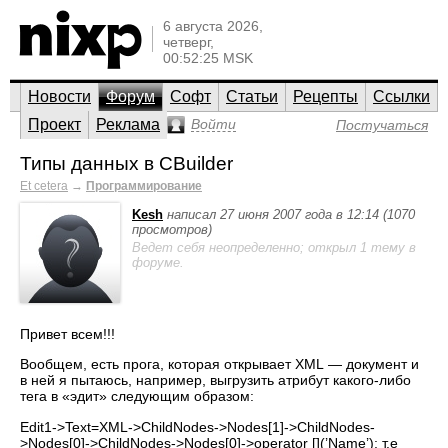
6 августа 2026,
четверг,
00:52:25 MSK
Новости
Форум
Софт
Статьи
Рецепты
Ссылки
Проект
Реклама
Войти
Постучаться
Типы данных в CBuilder
Et cetera
→
Программирование
Kesh
написал 27 июня 2007 года в 12:14 (1070
просмотров)
Ведет себя неопределенно; открыл 1 тему в
форуме.
Привет всем!!!
Вообщем, есть прога, которая открывает XML — документ и
в ней я пытаюсь, например, выгрузить атрибут какого-либо
тега в «эдит» следующим образом:
Edit1->Text=XML->ChildNodes->Nodes[1]->ChildNodes-
>Nodes[0]->ChildNodes->Nodes[0]->operator [](’Name’); т.е