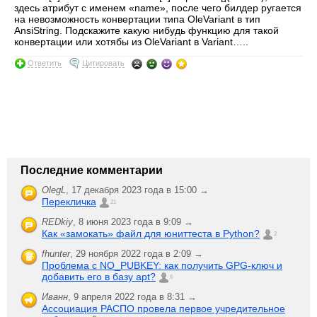
здесь атрибут с именем «name», после чего билдер ругается
на невозможность конвертации типа OleVariant в тип
AnsiString. Подскажите какую нибудь функцию для такой
конвертации или хотябы из OleVariant в Variant…..
Ответить
Цитировать
Последние комментарии
OlegL
,
17 декабря 2023 года в 15:00 →
Перекличка
21
REDkiy
,
8 июня 2023 года в 9:09 →
Как «замокать» файл для юниттеста в Python?
2
fhunter
,
29 ноября 2022 года в 2:09 →
Проблема с NO_PUBKEY: как получить GPG-ключ и
добавить его в базу apt?
6
Иванн
,
9 апреля 2022 года в 8:31 →
Ассоциация РАСПО провела первое учредительное