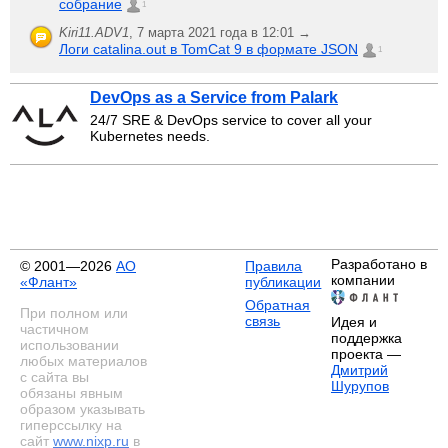
собрание
1
Kiri11.ADV1
,
7 марта 2021 года в 12:01 →
Логи catalina.out в TomCat 9 в формате JSON
1
DevOps as a Service from Palark
24/7 SRE & DevOps service to cover all your
Kubernetes needs.
Разработано в
© 2001—2026
АО
Правила
компании
«Флант»
публикации
Обратная
При полном или
связь
Идея и
частичном
поддержка
использовании
проекта —
любых материалов
Дмитрий
с сайта вы
Шурупов
обязаны явным
образом указывать
гиперссылку на
сайт
www.nixp.ru
в