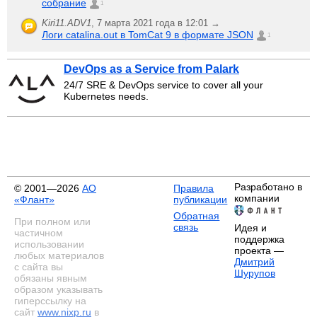
собрание
1
Kiri11.ADV1
,
7 марта 2021 года в 12:01 →
Логи catalina.out в TomCat 9 в формате JSON
1
DevOps as a Service from Palark
24/7 SRE & DevOps service to cover all your
Kubernetes needs.
Разработано в
© 2001—2026
АО
Правила
компании
«Флант»
публикации
Обратная
При полном или
связь
Идея и
частичном
поддержка
использовании
проекта —
любых материалов
Дмитрий
с сайта вы
Шурупов
обязаны явным
образом указывать
гиперссылку на
сайт
www.nixp.ru
в