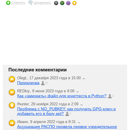
Ответить
Цитировать
Последние комментарии
OlegL
,
17 декабря 2023 года в 15:00 →
Перекличка
21
REDkiy
,
8 июня 2023 года в 9:09 →
Как «замокать» файл для юниттеста в Python?
2
fhunter
,
29 ноября 2022 года в 2:09 →
Проблема с NO_PUBKEY: как получить GPG-ключ и
добавить его в базу apt?
6
Иванн
,
9 апреля 2022 года в 8:31 →
Ассоциация РАСПО провела первое учредительное