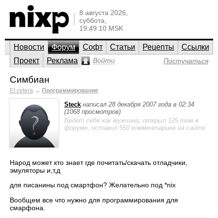
8 августа 2026,
суббота,
19:49:10 MSK
Новости
Форум
Софт
Статьи
Рецепты
Ссылки
Проект
Реклама
Войти
Постучаться
Симбиан
Et cetera
→
Программирование
Steck
написал 28 декабря 2007 года в 02:34
(1068 просмотров)
Ведет себя как мужчина; открыл 125 тем в
форуме, оставил 550 комментариев на сайте.
Народ может кто знает где почитать/скачать отладчики,
эмуляторы и,т,д
для писанины под смартфон? Желательно под *nix
Вообщем все что нужно для программирования для
смарфона.