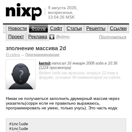
9 августа 2026,
воскресенье,
13:04:26 MSK
Новости
Форум
Софт
Статьи
Рецепты
Ссылки
Проект
Реклама
Войти
Постучаться
зполнение массива 2d
Et cetera
→
Программирование
kermit
написал 16 января 2008 года в 10:36
(1224 просмотра)
Ведет себя как мужчина; открыл 12 тем в
форуме, оставил 94 комментария на сайте.
Никак не получаеться заполнить двумерный массив через
указатель(сорри если не правильно выражаюсь,
программировать не умею, только учусь). Это часть кода:
#include 

#include 
