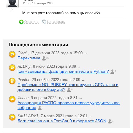
11:56, 16 января 2008
2
Мне это уже говорили) за помощь спасибо.
Ответить
Цитировать
Последние комментарии
OlegL
,
17 декабря 2023 года в 15:00 →
Перекличка
21
REDkiy
,
8 июня 2023 года в 9:09 →
Как «замокать» файл для юниттеста в Python?
2
fhunter
,
29 ноября 2022 года в 2:09 →
Проблема с NO_PUBKEY: как получить GPG-ключ и
добавить его в базу apt?
6
Иванн
,
9 апреля 2022 года в 8:31 →
Ассоциация РАСПО провела первое учредительное
собрание
1
Kiri11.ADV1
,
7 марта 2021 года в 12:01 →
Логи catalina.out в TomCat 9 в формате JSON
1