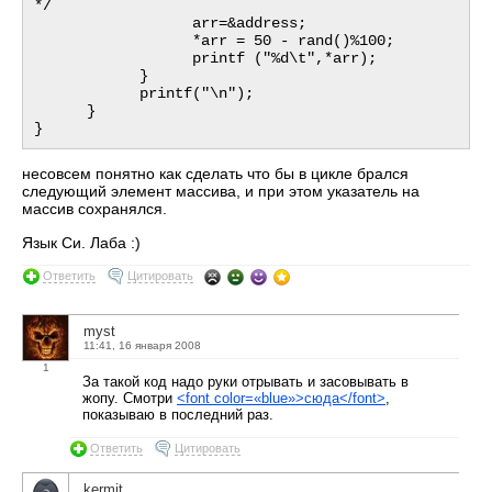
*/

                  arr=&address;

                  *arr = 50 - rand()%100;

                  printf ("%d\t",*arr);

            }

            printf("\n");

      }

несовсем понятно как сделать что бы в цикле брался
следующий элемент массива, и при этом указатель на
массив сохранялся.
Язык Си. Лаба :)
Ответить
Цитировать
myst
11:41, 16 января 2008
1
За такой код надо руки отрывать и засовывать в
жопу. Смотри
<font color=«blue»>
сюда
</font>
,
показываю в последний раз.
Ответить
Цитировать
kermit