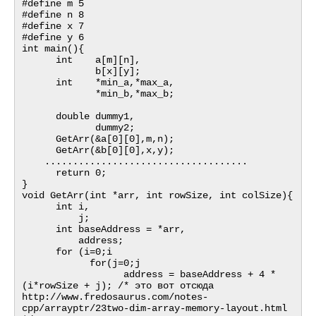
#define m 5

#define n 8

#define x 7

#define y 6

int main(){

      int    a[m][n],

             b[x][y];

      int    *min_a,*max_a,

             *min_b,*max_b;

      double dummy1,

             dummy2;

      GetArr(&a[0][0],m,n);

      GetArr(&b[0][0],x,y);

    ....................................

      return 0;

}

void GetArr(int *arr, int rowSize, int colSize){

      int i,

          j;

      int baseAddress = *arr,

          address;

      for (i=0;i

            for(j=0;j

                  address = baseAddress + 4 * 
(i*rowSize + j); /* это вот отсюда 
http://www.fredosaurus.com/notes-
cpp/arrayptr/23two-dim-array-memory-layout.html 