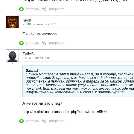
Ответить
Цитировать
myst
22:38, 26 января 2007
5
Ой как накипелооо…
Ответить
Цитировать
FelixS
21:14, 8 июля 2007
6
Sasha2
Слышь Romisnet, а зачем тебе диплом, да и вообще, сколько
апломба выше Эвереста, и жадные вы все до денег, которых
дискотеках, в пьянках, гулянках, а теперь за 50 баксов дип
согласился оказывать такие услуги (хотя понимаю, он тоже 
покупал). Вот и живем мы так плохо, что вузов таких, где т
нибудь начальничком станешь и свои ЦУ давать будешь.
А не тот ли это спец?
http://exploit.in/forum/index.php?showtopic=9572
Ответить
Цитировать