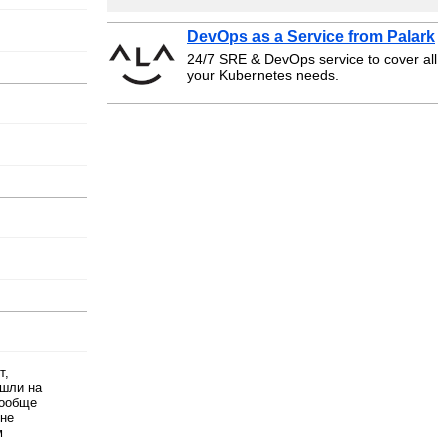
DevOps as a Service from Palark
24/7 SRE & DevOps service to cover all
your Kubernetes needs.
т,
ошли на
вообще
 не
м