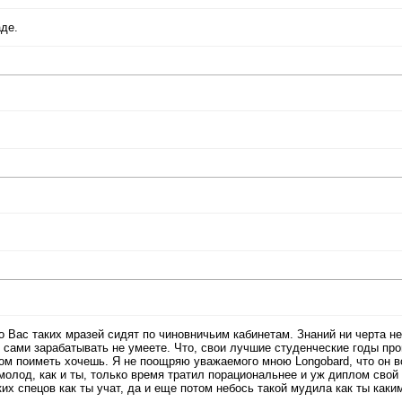
аде.
 Вас таких мразей сидят по чиновничьим кабинетам. Знаний ни черта не
 сами зарабатывать не умеете. Что, свои лучшие студенческие годы пр
иплом поиметь хочешь. Я не поощряю уважаемого мною Longobard, что он 
молод, как и ты, только время тратил порациональнее и уж диплом свой
аких спецов как ты учат, да и еще потом небось такой мудила как ты каки