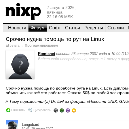
7 августа 2026,
пятница,
22:16:08 MSK
Новости
Форум
Софт
Статьи
Рецепты
Ссылки
Срочно нудна помощь по рут на Linux
Et cetera
→
Программирование
Romisnet
написал 26 января 2007 года в 10:00 (11
Ведет себя неопределенно; открыл 1 тему в фор
Срочно нужна помощь по доработке рута на Linux. Есть диплом
объяснить как всё это работает. Оплата 50$ по любой электрон
// Тему переместил(а) Dr. Evil из форума «Новости UNIX, GNU/
Ответить
Цитировать
Longobard
10:41, 26 января 2007