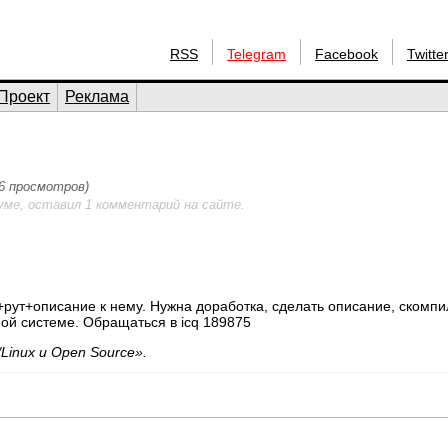
RSS
Telegram
Facebook
Twitte
Проект
Реклама
96 просмотров)
уме, оставил 1 комментарий на сайте.
+рут+описание к нему. Нужна доработка, сделать описание, скомпи
ной системе. Обращаться в icq 189875
Linux и Open Source».