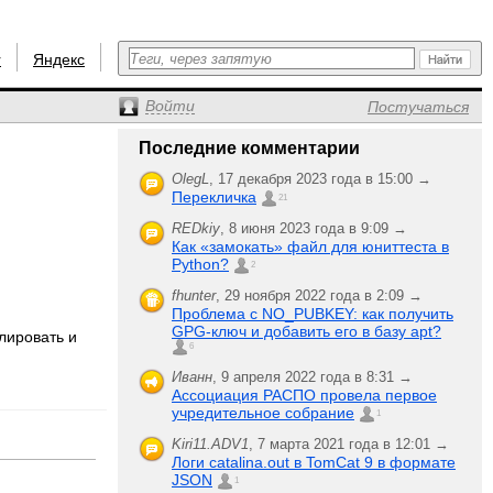
r
Яндекс
Войти
Постучаться
Последние комментарии
OlegL
,
17 декабря 2023 года в 15:00 →
Перекличка
21
REDkiy
,
8 июня 2023 года в 9:09 →
Как «замокать» файл для юниттеста в
Python?
2
fhunter
,
29 ноября 2022 года в 2:09 →
Проблема с NO_PUBKEY: как получить
GPG-ключ и добавить его в базу apt?
лировать и
6
Иванн
,
9 апреля 2022 года в 8:31 →
Ассоциация РАСПО провела первое
учредительное собрание
1
Kiri11.ADV1
,
7 марта 2021 года в 12:01 →
Логи catalina.out в TomCat 9 в формате
JSON
1