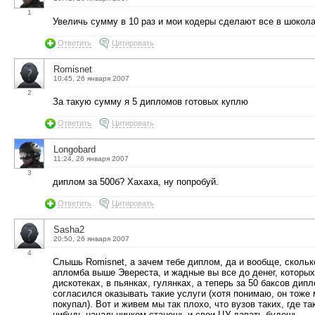
1
Увеличь сумму в 10 раз и мои кодеры сделают все в шокол
Ответить
Цитировать
Romisnet
10:45, 26 января 2007
2
За такую сумму я 5 дипломов готовых куплю
Ответить
Цитировать
Longobard
11:24, 26 января 2007
3
диплом за 500б? Хахаха, ну попробуй.
Ответить
Цитировать
Sasha2
20:50, 26 января 2007
4
Слышь Romisnet, а зачем тебе диплом, да и вообще, сколько
апломба выше Эвереста, и жадные вы все до денег, которых
дискотеках, в пьянках, гулянках, а теперь за 50 баксов д
согласился оказывать такие услуги (хотя понимаю, он тоже 
покупал). Вот и живем мы так плохо, что вузов таких, где т
нибудь начальничком станешь и свои ЦУ давать будешь.