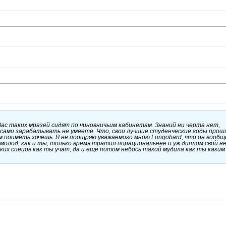
 Вас таких мразей сидят по чиновничьим кабинетам. Знаний ни черта нет,
 сами зарабатывать не умеете. Что, свои лучшие студенческие годы прош
лом поиметь хочешь. Я не поощряю уважаемого мною Longobard, что он вообщ
молод, как и ты, только время тратил порациональнее и уж диплом свой н
аких спецов как ты учат, да и еще потом небось такой мудила как ты каким