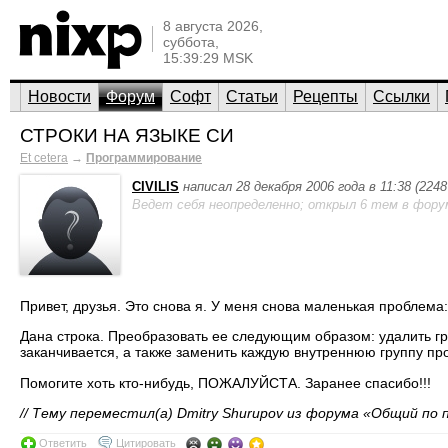
8 августа 2026,
суббота,
15:39:29 MSK
Новости
Форум
Софт
Статьи
Рецепты
Ссылки
СТРОКИ НА ЯЗЫКЕ СИ
Et cetera
→
Программирование
CIVILIS
написал 28 декабря 2006 года в 11:38 (224
Ведет себя неопределенно; открыл 6 тем в фору
Привет, друзья. Это снова я. У меня снова маленькая проблема
Дана строка. Преобразовать ее следующим образом: удалить гр
заканчивается, а также заменить каждую внутреннюю группу п
Помогите хоть кто-нибудь, ПОЖАЛУЙСТА. Заранее спасибо!!!
// Тему переместил(а) Dmitry Shurupov из форума «Общий по
Ответить
Цитировать