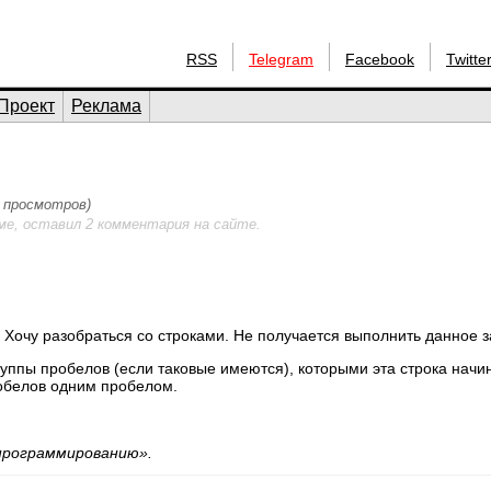
RSS
Telegram
Facebook
Twitte
Проект
Реклама
8 просмотров)
ме, оставил 2 комментария на сайте.
: Хочу разобраться со строками. Не получается выполнить данное 
уппы пробелов (если таковые имеются), которыми эта строка начи
робелов одним пробелом.
 программированию».