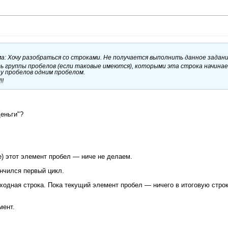
ема: Хочу разобраться со строками. Не получается выполнить данное задани
ь группы пробелов (если таковые имеются), которыми эта строка начинае
у пробелов одним пробелом.
!!
еньги"?
e) этот элемент пробел — ниче не делаем.
ончился первый цикл.
ходная строка. Пока текущий элемент пробел — ничего в итоговую строк
мент.