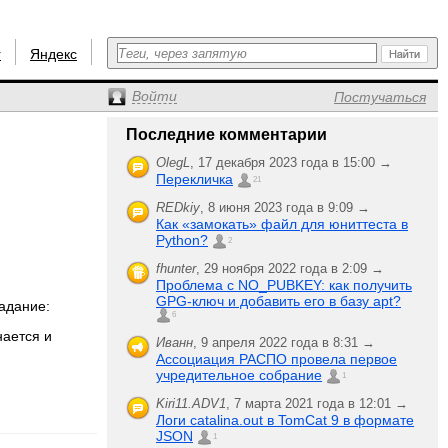
r
Яндекс
Войти
Постучаться
Последние комментарии
OlegL
,
17 декабря 2023 года в 15:00 →
Перекличка
21
REDkiy
,
8 июня 2023 года в 9:09 →
Как «замокать» файл для юниттеста в
Python?
2
fhunter
,
29 ноября 2022 года в 2:09 →
Проблема с NO_PUBKEY: как получить
GPG-ключ и добавить его в базу apt?
задание:
6
нается и
Иванн
,
9 апреля 2022 года в 8:31 →
Ассоциация РАСПО провела первое
учредительное собрание
1
Kiri11.ADV1
,
7 марта 2021 года в 12:01 →
Логи catalina.out в TomCat 9 в формате
JSON
1