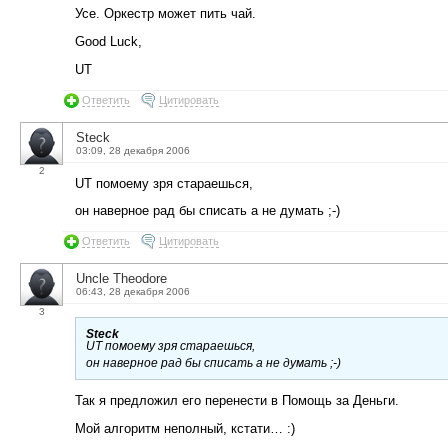
Усе. Оркестр может пить чай.
Good Luck,
UT
Ответить
Цитировать
Steck
03:09, 28 декабря 2006
2
UT помоему зря стараешься,
он наверное рад бы списать а не думать ;-)
Ответить
Цитировать
Uncle Theodore
06:43, 28 декабря 2006
3
Steck
UT помоему зря стараешься,
он наверное рад бы списать а не думать ;-)
Так я предложил его перенести в Помощь за Деньги.
Мой алгоритм неполный, кстати… :)