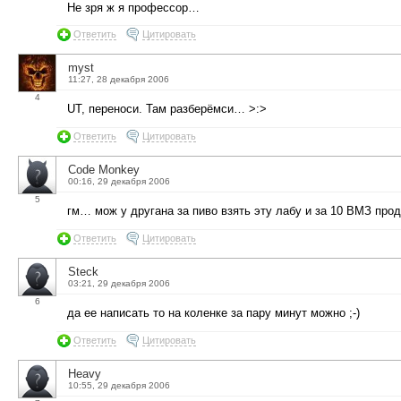
Не зря ж я профессор…
Ответить
Цитировать
myst
11:27, 28 декабря 2006
4
UT, переноси. Там разберёмси… >:>
Ответить
Цитировать
Code Monkey
00:16, 29 декабря 2006
5
гм… мож у другана за пиво взять эту лабу и за 10 ВМЗ прод
Ответить
Цитировать
Steck
03:21, 29 декабря 2006
6
да ее написать то на коленке за пару минут можно ;-)
Ответить
Цитировать
Heavy
10:55, 29 декабря 2006