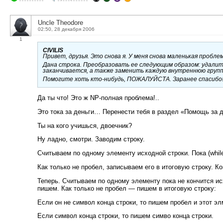
Uncle Theodore
02:50, 28 декабря 2006
1
CIVILIS
Привет, друзья. Это снова я. У меня снова маленькая пробл
Дана строка. Преобразовать ее следующим образом: удалит
заканчивается, а также заменить каждую внутреннюю групп
Помогите хоть кто-нибудь, ПОЖАЛУЙСТА. Заранее спасибо!
Да ты что! Это ж NP-полная проблема!..
Это тока за деньги… Перенести тебя в раздел «Помощь за д
Ты на кого учишься, двоечник?
Ну ладно, смотри. Заводим строку.
Считываем по одному элементу исходной строки. Пока (whil
Как только не пробел, записываем его в итоговую строку. К
Теперь. Считываем по одному элементу пока не кончится ис
пишем. Как только не пробел — пишем в итоговую строку:
Если он не символ конца строки, то пишем пробел и этот эл
Если символ конца строки, то пишем симво конца строки.