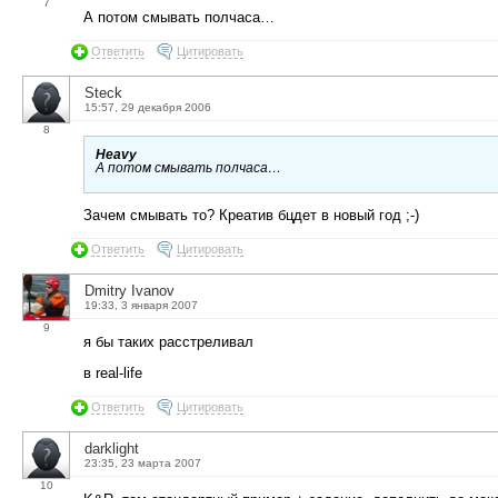
7
А потом смывать полчаса…
Ответить
Цитировать
Steck
15:57, 29 декабря 2006
8
Heavy
А потом смывать полчаса…
Зачем смывать то? Креатив бцдет в новый год ;-)
Ответить
Цитировать
Dmitry Ivanov
19:33, 3 января 2007
9
я бы таких расстреливал
в real-life
Ответить
Цитировать
darklight
23:35, 23 марта 2007
10