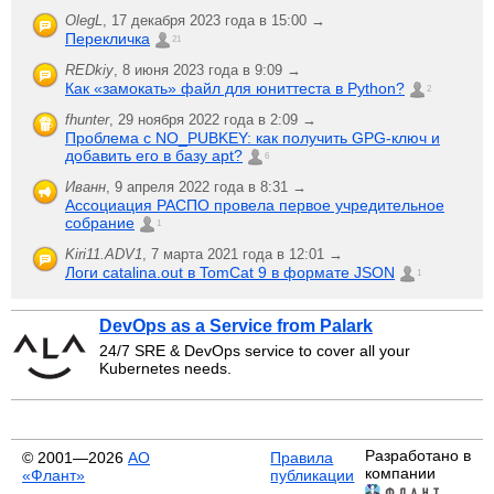
OlegL
,
17 декабря 2023 года в 15:00 →
Перекличка
21
REDkiy
,
8 июня 2023 года в 9:09 →
Как «замокать» файл для юниттеста в Python?
2
fhunter
,
29 ноября 2022 года в 2:09 →
Проблема с NO_PUBKEY: как получить GPG-ключ и
добавить его в базу apt?
6
Иванн
,
9 апреля 2022 года в 8:31 →
Ассоциация РАСПО провела первое учредительное
собрание
1
Kiri11.ADV1
,
7 марта 2021 года в 12:01 →
Логи catalina.out в TomCat 9 в формате JSON
1
DevOps as a Service from Palark
24/7 SRE & DevOps service to cover all your
Kubernetes needs.
Разработано в
© 2001—2026
АО
Правила
компании
«Флант»
публикации