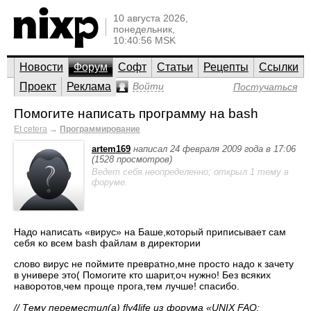
10 августа 2026,
понедельник,
10:40:56 MSK
Новости
Форум
Софт
Статьи
Рецепты
Ссылки
Проект
Реклама
Войти
Постучаться
Помогите написать программу на bash
Et cetera
→
Программирование
artem169
написал 24 февраля 2009 года в 17:06
(1528 просмотров)
Ведет себя неопределенно; открыл 1 тему в
форуме.
Надо написать «вирус» на Баше,который приписывает сам
себя ко всем bash файлам в директории
слово вирус не поймите превратно,мне просто надо к зачету
в универе это( Помогите кто шарит,оч нужно! Без всяких
наворотов,чем проще прога,тем лучше! спасибо.
// Тему переместил(а) fly4life из форума «UNIX FAQ: