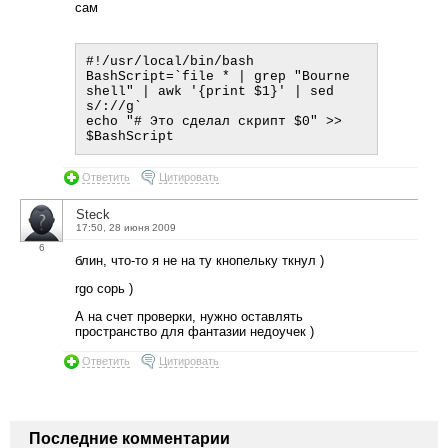
сам
#!/usr/local/bin/bash

BashScript=`file * | grep "Bourne 
shell" | awk '{print $1}' | sed 
s/://g`

echo "# Это сделал скрипт $0" >> 
Ответить
Цитировать
Steck
17:50, 28 июня 2009
6
блин, что-то я не на ту кнопельку ткнул )
rgo сорь )
А на счет проверки, нужно оставлять
пространство для фантазии недоучек )
Ответить
Цитировать
Последние комментарии