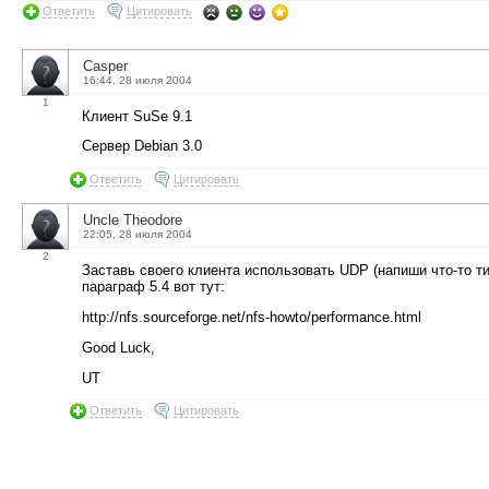
Ответить
Цитировать
Casper
16:44, 28 июля 2004
1
Клиент SuSe 9.1
Сервер Debian 3.0
Ответить
Цитировать
Uncle Theodore
22:05, 28 июля 2004
2
Заставь своего клиента использовать UDP (напиши что-то типа 
параграф 5.4 вот тут:
http://nfs.sourceforge.net/nfs-howto/performance.html
Good Luck,
UT
Ответить
Цитировать