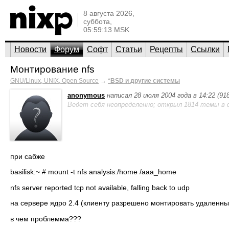
8 августа 2026,
суббота,
05:59:13 MSK
Новости
Форум
Софт
Статьи
Рецепты
Ссылки
Монтирование nfs
GNU/Linux, UNIX, Open Source
→
*BSD и другие системы
anonymous
написал 28 июля 2004 года в 14:22 (9
Ведет себя неопределенно; открыл 1814 темы в 
при сабже
basilisk:~ # mount -t nfs analysis:/home /aaa_home
nfs server reported tcp not available, falling back to udp
на сервере ядро 2.4 (клиенту разрешено монтировать удаленны
в чем проблемма???