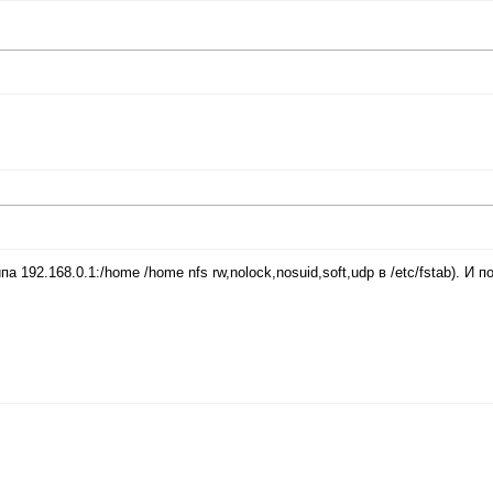
192.168.0.1:/home /home nfs rw,nolock,nosuid,soft,udp в /etc/fstab). И п