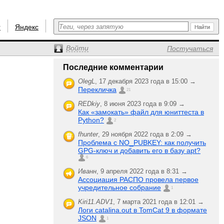
r
Яндекс
Войти
Постучаться
Последние комментарии
OlegL
,
17 декабря 2023 года в 15:00 →
Перекличка
21
REDkiy
,
8 июня 2023 года в 9:09 →
Как «замокать» файл для юниттеста в
Python?
2
fhunter
,
29 ноября 2022 года в 2:09 →
Проблема с NO_PUBKEY: как получить
GPG-ключ и добавить его в базу apt?
6
Иванн
,
9 апреля 2022 года в 8:31 →
Ассоциация РАСПО провела первое
учредительное собрание
1
Kiri11.ADV1
,
7 марта 2021 года в 12:01 →
Логи catalina.out в TomCat 9 в формате
JSON
1