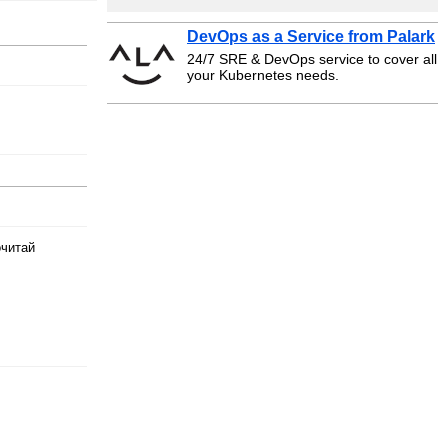
DevOps as a Service from Palark
24/7 SRE & DevOps service to cover all
your Kubernetes needs.
очитай