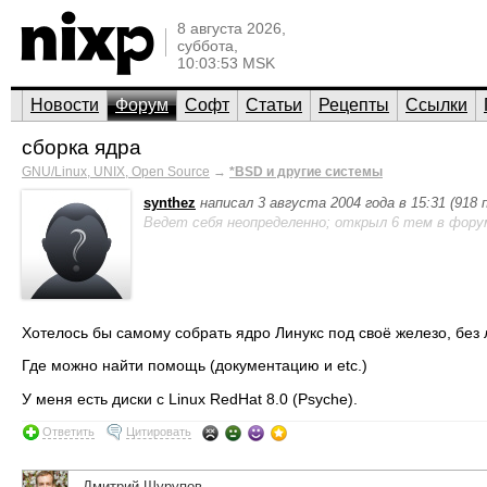
8 августа 2026,
суббота,
10:03:53 MSK
Новости
Форум
Софт
Статьи
Рецепты
Ссылки
сборка ядра
GNU/Linux, UNIX, Open Source
→
*BSD и другие системы
synthez
написал 3 августа 2004 года в 15:31 (918
Ведет себя неопределенно; открыл 6 тем в фору
Хотелось бы самому собрать ядро Линукс под своё железо, без
Где можно найти помощь (документацию и etc.)
У меня есть диски с Linux RedHat 8.0 (Psyche).
Ответить
Цитировать
Дмитрий Шурупов