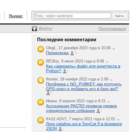
r
Яндекс
Войти
Постучаться
Последние комментарии
OlegL
,
17 декабря 2023 года в 15:00 →
Перекличка
21
REDkiy
,
8 июня 2023 года в 9:09 →
Как «замокать» файл для юниттеста в
Python?
2
fhunter
,
29 ноября 2022 года в 2:09 →
Проблема с NO_PUBKEY: как получить
GPG-ключ и добавить его в базу apt?
6
Иванн
,
9 апреля 2022 года в 8:31 →
Ассоциация РАСПО провела первое
учредительное собрание
1
Kiri11.ADV1
,
7 марта 2021 года в 12:01 →
Логи catalina.out в TomCat 9 в формате
JSON
1