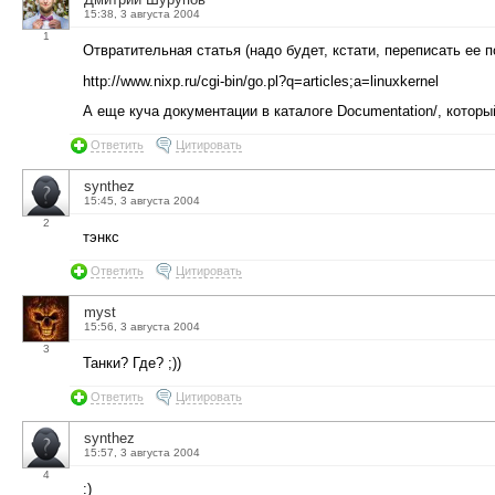
15:38, 3 августа 2004
1
Отвратительная статья (надо будет, кстати, переписать ее п
http://www.nixp.ru/cgi-bin/go.pl?q=articles;a=linuxkernel
А еще куча документации в каталоге Documentation/, которы
Ответить
Цитировать
synthez
15:45, 3 августа 2004
2
тэнкс
Ответить
Цитировать
myst
15:56, 3 августа 2004
3
Танки? Где? ;))
Ответить
Цитировать
synthez
15:57, 3 августа 2004
4
:)