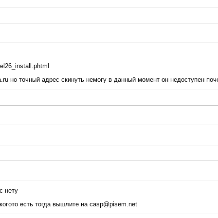
el26_install.phtml
ia.ru но точный адрес скинуть немогу в данный момент он недоступен поч
с нету
 когото есть тогда вышлите на casp@pisem.net