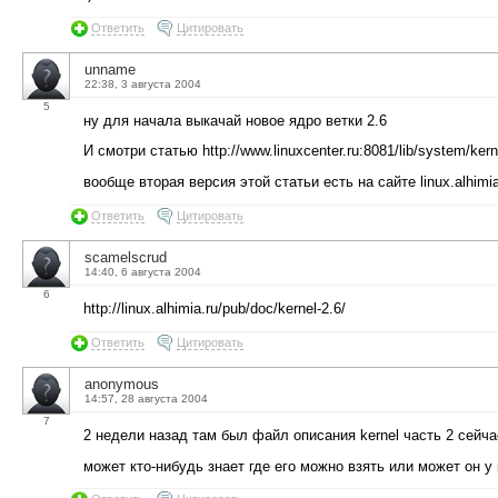
Ответить
Цитировать
unname
22:38, 3 августа 2004
5
ну для начала выкачай новое ядро ветки 2.6
И смотри статью http://www.linuxcenter.ru:8081/lib/system/kern
вообще вторая версия этой статьи есть на сайте linux.alhim
Ответить
Цитировать
scamelscrud
14:40, 6 августа 2004
6
http://linux.alhimia.ru/pub/doc/kernel-2.6/
Ответить
Цитировать
anonymous
14:57, 28 августа 2004
7
2 недели назад там был файл описания kernel часть 2 сейча
может кто-нибудь знает где его можно взять или может он у