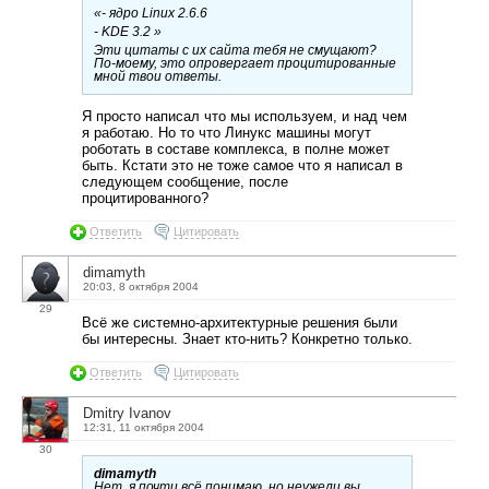
«- ядро Linux 2.6.6
- KDE 3.2 »
Эти цитаты с их сайта тебя не смущают?
По-моему, это опровергает процитированные
мной твои ответы.
Я просто написал что мы используем, и над чем
я работаю. Но то что Линукс машины могут
роботать в составе комплекса, в полне может
быть. Кстати это не тоже самое что я написал в
следующем сообщение, после
процитированного?
Ответить
Цитировать
dimamyth
20:03, 8 октября 2004
29
Всё же системно-архитектурные решения были
бы интересны. Знает кто-нить? Конкретно только.
Ответить
Цитировать
Dmitry Ivanov
12:31, 11 октября 2004
30
dimamyth
Нет, я почти всё понимаю, но неужели вы