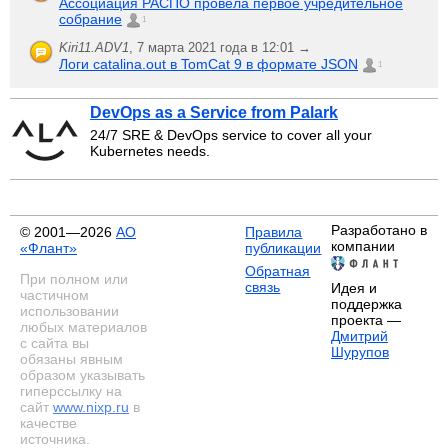
Ассоциация РАСПО провела первое учредительное
собрание
1
Kiri11.ADV1
,
7 марта 2021 года в 12:01 →
Логи catalina.out в TomCat 9 в формате JSON
1
DevOps as a Service from Palark
24/7 SRE & DevOps service to cover all your
Kubernetes needs.
Разработано в
© 2001—2026
АО
Правила
компании
«Флант»
публикации
Обратная
При полном или
связь
Идея и
частичном
поддержка
использовании
проекта —
любых материалов
Дмитрий
с сайта вы
Шурупов
обязаны явным
образом указывать
гиперссылку на
сайт
www.nixp.ru
в
качестве
источника.