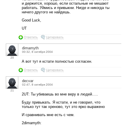
и держится, хорошо, если остальные не мешают
работать. Уймись и привыкни. Нигде и никогда ты
ничего другого не найдешь.
Good Luck,
UT
Ответить
Цитировать
dimamyth
00:32, 8 октября 2004
20
А вот тут я кстати полностью согласен.
Ответить
Цитировать
decvar
02:47, 8 октября 2004
21
2UT: Ты убиваешь во мне веру в людей…..
Буду привыкать. Я кстати, и не говорил, что
только тут так хреново, тут это ярко выражено
И сравнивать мне есть с чем.
2dimamyth: