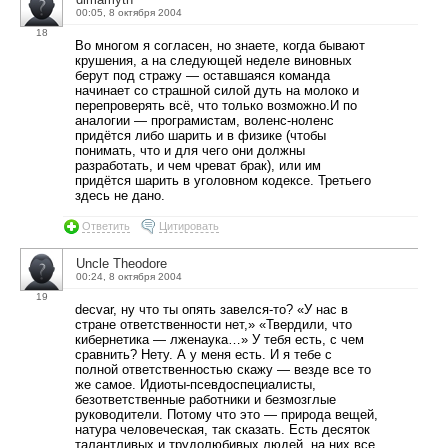
00:05, 8 октября 2004
18
Во многом я согласен, но знаете, когда бывают
крушения, а на следующей неделе виновных
берут под стражу — оставшаяся команда
начинает со страшной силой дуть на молоко и
перепроверять всё, что только возможно.И по
аналогии — програмистам, воленс-ноленс
придётся либо шарить и в физике (чтобы
понимать, что и для чего они должны
разработать, и чем чреват брак), или им
придётся шарить в уголовном кодексе. Третьего
здесь не дано.
Ответить
Цитировать
Uncle Theodore
00:24, 8 октября 2004
19
decvar, ну что ты опять завелся-то? «У нас в
стране ответственности нет,» «Твердили, что
кибернетика — лженаука…» У тебя есть, с чем
сравнить? Нету. А у меня есть. И я тебе с
полной ответственностью скажу — везде все то
же самое. Идиоты-псевдоспециалисты,
безответственные работники и безмозглые
руководители. Потому что это — природа вещей,
натура человеческая, так сказать. Есть десяток
талантливых и трудолюбивых людей, на них все