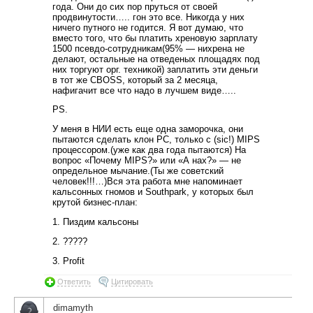
года. Они до сих пор пруться от своей
продвинутости….. гон это все. Никогда у них
ничего путного не годится. Я вот думаю, что
вместо того, что бы платить хреновую зарплату
1500 псевдо-сотрудникам(95% — нихрена не
делают, остальные на отведеных площадях под
них торгуют орг. техникой) заплатить эти деньги
в тот же CBOSS, который за 2 месяца,
нафигачит все что надо в лучшем виде…..
PS.
У меня в НИИ есть еще одна заморочка, они
пытаются сделать клон PC, только с (sic!) MIPS
процессором.(уже как два года пытаются) На
вопрос «Почему MIPS?» или «А нах?» — не
определьное мычание.(Ты же советский
человек!!!…)Вся эта работа мне напоминает
кальсонных гномов и Southpark, у которых был
крутой бизнес-план:
1. Пиздим кальсоны
2. ?????
3. Profit
Ответить
Цитировать
dimamyth