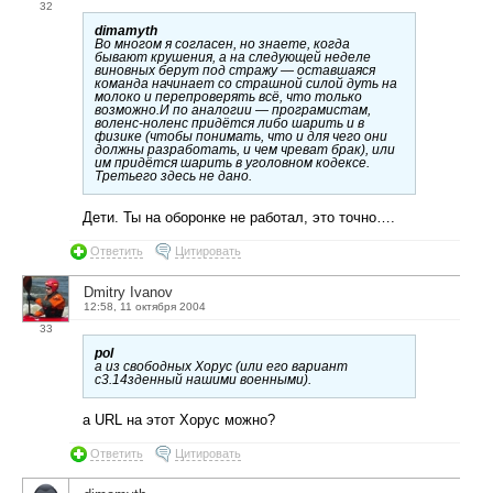
32
dimamyth
Во многом я согласен, но знаете, когда
бывают крушения, а на следующей неделе
виновных берут под стражу — оставшаяся
команда начинает со страшной силой дуть на
молоко и перепроверять всё, что только
возможно.И по аналогии — програмистам,
воленс-ноленс придётся либо шарить и в
физике (чтобы понимать, что и для чего они
должны разработать, и чем чреват брак), или
им придётся шарить в уголовном кодексе.
Третьего здесь не дано.
Дети. Ты на оборонке не работал, это точно….
Ответить
Цитировать
Dmitry Ivanov
12:58, 11 октября 2004
33
pol
а из свободных Хорус (или его вариант
с3.14зденный нашими военными).
а URL на этот Хорус можно?
Ответить
Цитировать