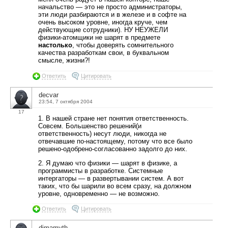
начальство — это не просто администраторы,
эти люди разбираются и в железе и в софте на
очень высоком уровне, иногда круче, чем
действующие сотрудники). НУ НЕУЖЕЛИ
физики-атомщики не шарят в предмете
настолько
, чтобы доверять сомнительного
качества разработкам свои, в буквальном
смысле, жизни?!
Ответить
Цитировать
decvar
23:54, 7 октября 2004
17
1. В нашей стране нет понятия ответственность.
Совсем. Большенство решений(и
ответственность) несут люди, никогда не
отвечавшие по-настоящему, потому что все было
решено-одобрено-согласованно задолго до них.
2. Я думаю что физики — шарят в физике, а
программисты в разработке. Системные
интергаторы — в развертывании систем. А вот
таких, что бы шарили во всем сразу, на должном
уровне, одновременно — не возможно.
Ответить
Цитировать
dimamyth