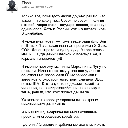
Flash
02:02, 18 октября 2004
36
Только вот, почему-то народ дружно решил, что
такое — только у нас. Совок не совок — фигня
это всё. Бюрократия государственная, она везде
одинаковая. Хоть в России, хот ь в штатах, хоть
В Зимбабве.
И «рука руку моет» — тоже везде один фиг. Вон
в Штатах была такая военная программа SDI ака
СОИ. Денег вгрохали туеву хучу. А гора родила
мышь… Куда деньги делись ? Всё-туда же, в
карманы генералов :))))
И именно поэтому мы ни на Марс, ни на Луну не
слетали. Именно поэтому у нас все удачные
собственные разработки 60-ых забросили и
занялись клоностроительством, сначала DEC,
потом IBM. Кто-то где-то подмазал, какой-то
чиновник, не разбирающийся ни на копейку в
теме, решил, что этот проект дешевле.
Уж космос-то вообще хорошая иллюстрация
чиновничьего дебилизма.
И у наших и у американцев были отличные
проекты многоразовых кораблей.
Где они ? Сгородили дебильные шаттлы, и хоть