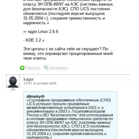
классу 3Н ОПБ-88/97 на АЭС (системы важных
для безопасности АЭС). СПО LICS постоянно
обновляется (последняя версия выпущена
31.05.2004 г.), сохраняя преемственность и
надежность.»
«- ядро Linux 2.6.6
- KDE 3.2 »
Эти цитаты с их сайта тебя не смущают? По-
моему, это опровергает процитированные мной
твои ответы.
Ответить
Цитировать
kagor
13:05, 8 октября 2004
28
dimamyth
«Системное программное обеспечение (СПО)
LICS успешно прошло приемочные
межведомственные испытания в 2001 г. и
рекомендовано в 2003 г. Госатомнадзором
России и ВО “Безопасность” для использования
в составе программно технических средств по
классу 3Н ОПБ-88/97 на АЭС (системы важных
для безопасности АЭС). СПО LICS постоянно
обновляется (последняя версия выпущена
31.05.2004 г.), сохраняя преемственность и
надежность.»