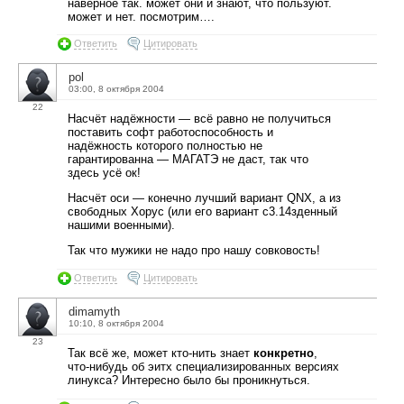
наверное так. может они и знают, что пользуют.
может и нет. посмотрим….
Ответить
Цитировать
pol
03:00, 8 октября 2004
22
Насчёт надёжности — всё равно не получиться
поставить софт работоспособность и
надёжность которого полностью не
гарантированна — МАГАТЭ не даст, так что
здесь усё ок!
Насчёт оси — конечно лучший вариант QNX, а из
свободных Хорус (или его вариант с3.14зденный
нашими военными).
Так что мужики не надо про нашу совковость!
Ответить
Цитировать
dimamyth
10:10, 8 октября 2004
23
Так всё же, может кто-нить знает
конкретно
,
что-нибудь об эитх специализированных версиях
линукса? Интересно было бы проникнуться.