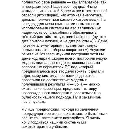
полностью своё решение — как аппаратное, так
и программное). Пашет всё под qnx. И мне
казалось, что в такой более даже ответственной
отрасли (что спорно), как атомная энергетика,
должны применяться какие-то хитрые вещи. На
вскидку, для меня критериями возможности
использования системы на аэс являлись бы:
надёжность ос, способность обеспечивать
жёсткий рилтайм, отсутствие backdoors (ну, это
для Конторы важнее, а не для работы =) ). Даже
по этим элементарным параметрам линукс
нельзя назвать выбором оператора =) Неужели
ребята из lics team изучили построчно хотя бы
даже код ядра?! Скорее всего, построили некую
модель «идеального ядра», основываясь на
аппаратных параметрах PC под который
предполагалось всё это дело гонять, сделали
ядро, саму систему, прогнали ряд тестов,
проверили на соответствие модель и
получившийся результат и — voila — можно
ехать на конференции, представлять миру
новорожденного кадаврика и рассказывать о
рулезности нашего подхода. Ну и заказчикам
пыль пускать.
Я лишь предположил, исходя из заявления
предыдущего оратора, как это могло быть. Если
всё не так, расскажите пожалуйста. Я очень
хочу гордиться нашими системными
архитекторами и учёными.