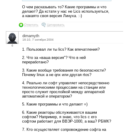
О чем расказывать то? Какие программы и что
делают? Да кстати у нас не Lics используеться,
а какаято своя версия Линуха. :-)
Ответить
Цитировать
dimamyth
16:10, 7 октября 2004
6
1. Пользовал ли ты lics? Как впечатления?
2. Что за «ваша версия"? Что в ней
переработано?
3. Какие вообще требования по безопасности?
Почему linux а не qnx или другая rtos?
4. Реально ли софт управляет непосредственно
технологическими процессами на станции или
просто служит прослойкой между аппаратной
автоматикой и оператором?
5. Какие программы и что делают =)
6. Какие реакторы обслуживаются вашим
софтом? Например, я знаю, что lics с его
софтом работает для ВВЭР-1000, а ваш? РБМК?
7. Кто осуществляет сопровождение софта на