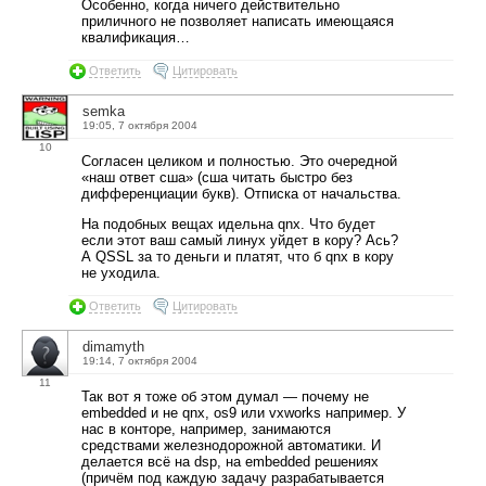
Особенно, когда ничего действительно
приличного не позволяет написать имеющаяся
квалификация…
Ответить
Цитировать
semka
19:05, 7 октября 2004
10
Согласен целиком и полностью. Это очередной
«наш ответ сша» (сша читать быстро без
дифференциации букв). Отписка от начальства.
На подобных вещах идельна qnx. Что будет
если этот ваш самый линух уйдет в кору? Ась?
А QSSL за то деньги и платят, что б qnx в кору
не уходила.
Ответить
Цитировать
dimamyth
19:14, 7 октября 2004
11
Так вот я тоже об этом думал — почему не
embedded и не qnx, os9 или vxworks например. У
нас в конторе, например, занимаются
средствами железнодорожной автоматики. И
делается всё на dsp, на embedded решениях
(причём под каждую задачу разрабатывается