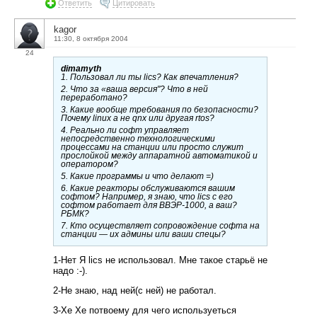
Ответить
Цитировать
kagor
11:30, 8 октября 2004
24
dimamyth
1. Пользовал ли ты lics? Как впечатления?
2. Что за «ваша версия"? Что в ней
переработано?
3. Какие вообще требования по безопасности?
Почему linux а не qnx или другая rtos?
4. Реально ли софт управляет
непосредственно технологическими
процессами на станции или просто служит
прослойкой между аппаратной автоматикой и
оператором?
5. Какие программы и что делают =)
6. Какие реакторы обслуживаются вашим
софтом? Например, я знаю, что lics с его
софтом работает для ВВЭР-1000, а ваш?
РБМК?
7. Кто осуществляет сопровождение софта на
станции — их админы или ваши спецы?
1-Нет Я lics не использовал. Мне такое старьё не
надо :-).
2-Не знаю, над ней(с ней) не работал.
3-Хе Хе потвоему для чего используеться