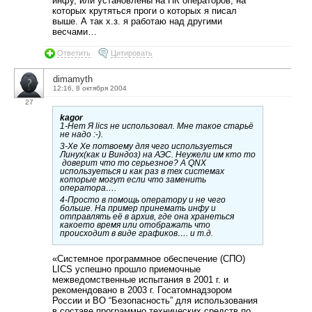
инфу, или установлены на ПК операторов, на
которых крутяться проги о которых я писал
выше. А так х.з. я работаю над другими
весчами…
Ответить
Цитировать
dimamyth
12:16, 8 октября 2004
27
kagor
1-Нет Я lics не использовал. Мне такое старьё
не надо :-).
3-Хе Хе потвоему для чего используеться
Линух(как и Виндоз) на АЭС. Неужели им кто то
доверит что то серьезное? А QNX
используеться и как раз в тех системах
которые могут если что заменить
оператора….
4-Просто в помощь оператору и не чего
больше. На пример принемать инфу и
отправлять её в архив, где она хранеться
какоето время или отображать что
происходит в виде графиков…. и т.д.
«Системное программное обеспечение (СПО)
LICS успешно прошло приемочные
межведомственные испытания в 2001 г. и
рекомендовано в 2003 г. Госатомнадзором
России и ВО “Безопасность” для использования
в составе программно технических средств по