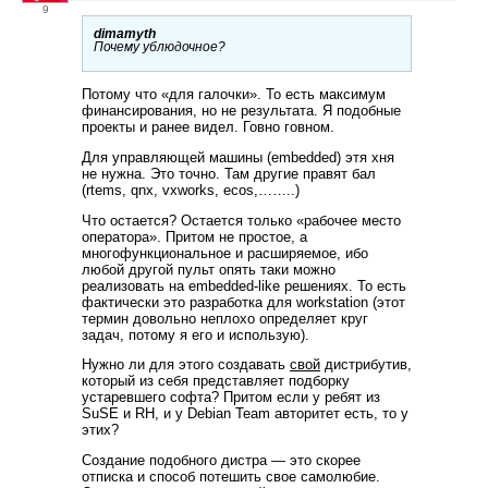
9
dimamyth
Почему ублюдочное?
Потому что «для галочки». То есть максимум
финансирования, но не результата. Я подобные
проекты и ранее видел. Говно говном.
Для управляющей машины (embedded) этя хня
не нужна. Это точно. Там другие правят бал
(rtems, qnx, vxworks, ecos,……..)
Что остается? Остается только «рабочее место
оператора». Притом не простое, а
многофункциональное и расширяемое, ибо
любой другой пульт опять таки можно
реализовать на embedded-like решениях. То есть
фактически это разработка для workstation (этот
термин довольно неплохо определяет круг
задач, потому я его и использую).
Нужно ли для этого создавать
свой
дистрибутив,
который из себя представляет подборку
устаревшего софта? Притом если у ребят из
SuSE и RH, и у Debian Team авторитет есть, то у
этих?
Создание подобного дистра — это скорее
отписка и способ потешить свое самолюбие.