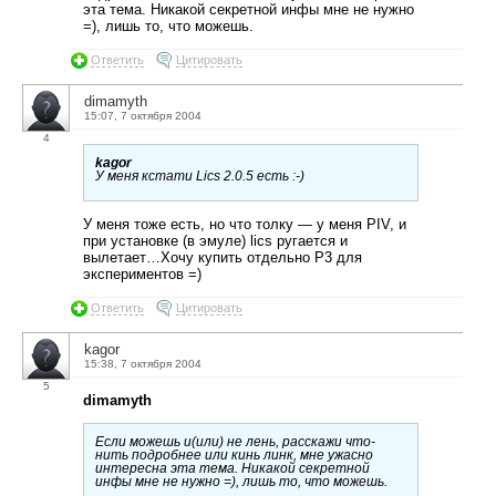
эта тема. Никакой секретной инфы мне не нужно
=), лишь то, что можешь.
Ответить
Цитировать
dimamyth
15:07, 7 октября 2004
4
kagor
У меня кстати Lics 2.0.5 есть :-)
У меня тоже есть, но что толку — у меня PIV, и
при установке (в эмуле) lics ругается и
вылетает…Хочу купить отдельно P3 для
экспериментов =)
Ответить
Цитировать
kagor
15:38, 7 октября 2004
5
dimamyth
Если можешь и(или) не лень, расскажи что-
нить подробнее или кинь линк, мне ужасно
интересна эта тема. Никакой секретной
инфы мне не нужно =), лишь то, что можешь.