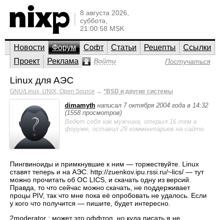
8 августа 2026,
суббота,
21:00:58 MSK
Новости
Форум
Софт
Статьи
Рецепты
Ссылки
Проект
Реклама
Войти
Постучаться
Linux для АЭС
GNU/Linux, UNIX, Open Source
→
*BSD и другие системы
dimamyth
написал 7 октября 2004 года в 14:32
(1558 просмотров)
Ведет себя как мужчина; открыл 16 тем в
форуме, оставил 29 комментариев на сайте.
Пингвиноиды и примкнувшие к ним — торжествуйте. Linux
ставят теперь и на АЭС. http://zuenkov.ipu.rssi.ru/~lics/ — тут
можно прочитать об ОС LICS, и скачать одну из версий.
Правда, то что сейчас можно скачать, не поддерживает
процы PIV, так что мне пока её опробовать не удалось. Если
у кого что получится — пишите, будет интересно.
2moderator : может это оффтоп, но куда писать я не