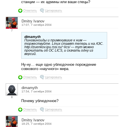
станции — их админы или ваши спецы?
Ответить
Цитировать
Dmitry Ivanov
17:07, 7 октября 2004
7
dimamyth
Пингвиноиды и примкнувшие к ним —
торжествуйте. Linux ставят теперь и на АЭС.
http://zuenkov.ipu.rssi.ru/~lics/ — тут можно
прочитать об ОС LICS, и скачать одну из
версий.
Ну-ну… еще одно ублюдочное порождение
совкового «научного» мира.
Ответить
Цитировать
dimamyth
17:54, 7 октября 2004
8
Почему ублюдочное?
Ответить
Цитировать
Dmitry Ivanov
18:25, 7 октября 2004