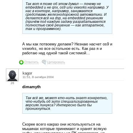
Так вот я тоже об этом думал — почему не
embedded и не qnx, os9 или vxworks например. У
нас в конторе, например, занимаются
средствами железнодорожной автоматики. И
делается всё на dsp, на embedded решениях
(причём под каждую задачу разрабатывается
полностью своё решение — как аппаратное,
так и программное).
А мы как потвоему делаем? Незнаю насчет os9 и
vxworks, но все остольное есть. Как раз я и
работаю над одной такой системой…
Ответить
Цитировать
kagor
11:51, 8 октября 2004
26
dimamyth
Так всё же, может кто-нить знает конкретно,
что-нибудь об эитх специализированных
версиях линукса? Интересно было бы
проникнуться.
Скорее всего какраз они используються на
мышинах которые принемают и хранят всякую