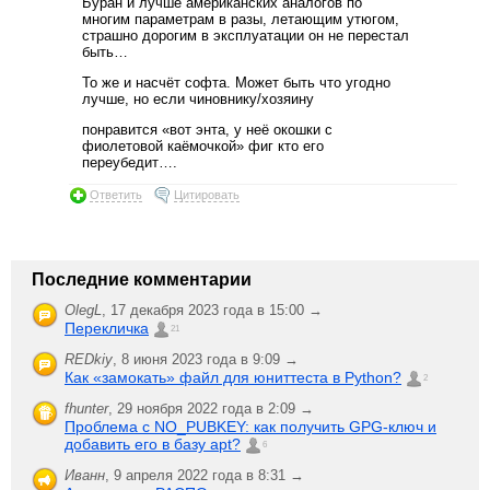
Буран и лучше американских аналогов по
многим параметрам в разы, летающим утюгом,
страшно дорогим в эксплуатации он не перестал
быть…
То же и насчёт софта. Может быть что угодно
лучше, но если чиновнику/хозяину
понравится «вот энта, у неё окошки с
фиолетовой каёмочкой» фиг кто его
переубедит….
Ответить
Цитировать
Последние комментарии
OlegL
,
17 декабря 2023 года в 15:00 →
Перекличка
21
REDkiy
,
8 июня 2023 года в 9:09 →
Как «замокать» файл для юниттеста в Python?
2
fhunter
,
29 ноября 2022 года в 2:09 →
Проблема с NO_PUBKEY: как получить GPG-ключ и
добавить его в базу apt?
6
Иванн
,
9 апреля 2022 года в 8:31 →