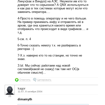
Линух(как и Виндоз) на АЭС. Неужели им кто то
доверит что то серьезное? А QNX используеться
и как раз в тех системах которые могут если что
заменить оператора….
4-Просто в помощь оператору и не чего больше.
На пример принемать инфу и отправлять её в
архив, где она хранеться какоето время или
отображать что происходит в виде графиков…. и
т.д.
5-см. п. 4
6-Точно сказать немогу т.к. не разбираюсь в
ректорах :-)
7-Х.з. наверно кто то на станции, но точно не
знаю.
З.Ы. Мы сейчас работаем над новой
системой(какой не скажу) так там нет ОС(в
обычном смысле)…
Ответить
Цитировать
kagor
11:47, 8 октября 2004
25
dimamyth