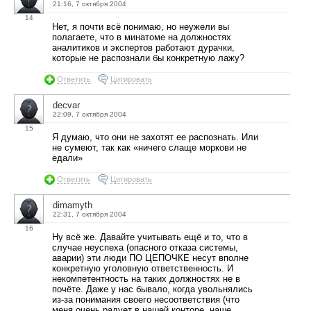
21:16, 7 октября 2004
14
Нет, я почти всё понимаю, но неужели вы
полагаете, что в минатоме на должностях
аналитиков и экспертов работают дурачки,
которые не распознали бы конкретную лажу?
Ответить
Цитировать
decvar
22:09, 7 октября 2004
15
Я думаю, что они не захотят ее распознать. Или
не сумеют, так как «ничего слаще моркови не
едали»
Ответить
Цитировать
dimamyth
22:31, 7 октября 2004
16
Ну всё же. Давайте учитывать ещё и то, что в
случае неуспеха (опасного отказа системы,
аварии) эти люди ПО ЦЕПОЧКЕ несут вполне
конкретную уголовную ответственность. И
некомпетентность на таких должностях не в
почёте. Даже у нас бывало, когда увольнялись
из-за понимания своего несоответствия (что
меня очень радует в нашей конторе, наше