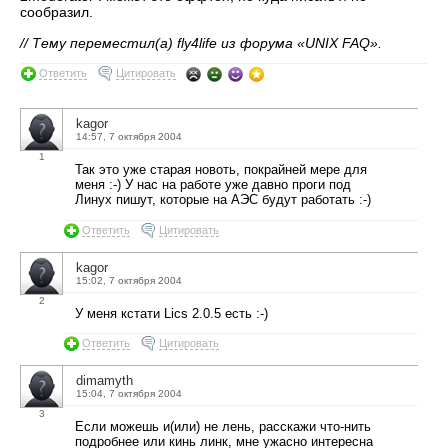
сообразил.
// Тему переместил(а) fly4life из форума «UNIX FAQ».
Ответить
Цитировать
kagor
14:57, 7 октября 2004
1
Так это уже старая новоть, покрайней мере для
меня :-) У нас на работе уже давно проги под
Линух пишут, которые на АЭС будут работать :-)
Ответить
Цитировать
kagor
15:02, 7 октября 2004
2
У меня кстати Lics 2.0.5 есть :-)
Ответить
Цитировать
dimamyth
15:04, 7 октября 2004
3
Если можешь и(или) не лень, расскажи что-нить
подробнее или кинь линк, мне ужасно интересна