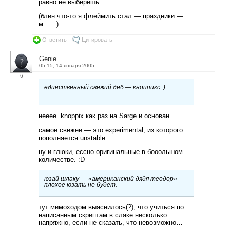
равно не выберешь…
(блин что-то я флеймить стал — праздники —
м……)
Ответить
Цитировать
Genie
05:15, 14 января 2005
6
единственный свежий деб — кноппикс :)
нееее. knoppix как раз на Sarge и основан.
самое свежее — это experimental, из которого
пополняется unstable.
ну и глюки, ессно оригинальные в бооольшом
количестве. :D
юзай шлаку — «американский дядя теодор»
плохое юзать не будет.
тут мимоходом выяснилось(?), что учиться по
написанным скриптам в слаке несколько
напряжно, если не сказать, что невозможно…