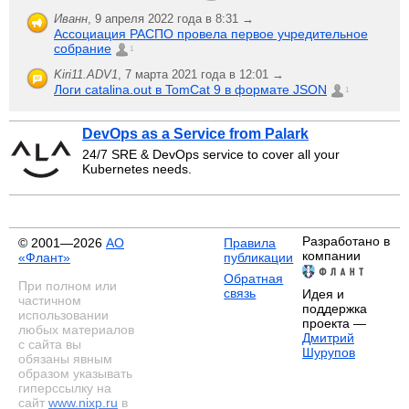
Иванн
,
9 апреля 2022 года в 8:31 →
Ассоциация РАСПО провела первое учредительное
собрание
1
Kiri11.ADV1
,
7 марта 2021 года в 12:01 →
Логи catalina.out в TomCat 9 в формате JSON
1
DevOps as a Service from Palark
24/7 SRE & DevOps service to cover all your
Kubernetes needs.
Разработано в
© 2001—2026
АО
Правила
компании
«Флант»
публикации
Обратная
При полном или
связь
Идея и
частичном
поддержка
использовании
проекта —
любых материалов
Дмитрий
с сайта вы
Шурупов
обязаны явным
образом указывать
гиперссылку на
сайт
www.nixp.ru
в