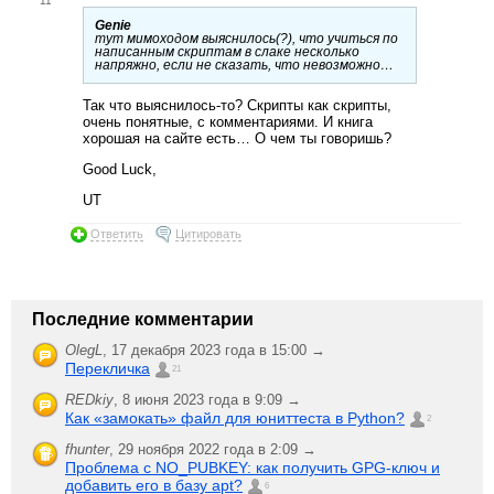
11
Genie
тут мимоходом выяснилось(?), что учиться по
написанным скриптам в слаке несколько
напряжно, если не сказать, что невозможно…
Так что выяснилось-то? Скрипты как скрипты,
очень понятные, с комментариями. И книга
хорошая на сайте есть… О чем ты говоришь?
Good Luck,
UT
Ответить
Цитировать
Последние комментарии
OlegL
,
17 декабря 2023 года в 15:00 →
Перекличка
21
REDkiy
,
8 июня 2023 года в 9:09 →
Как «замокать» файл для юниттеста в Python?
2
fhunter
,
29 ноября 2022 года в 2:09 →
Проблема с NO_PUBKEY: как получить GPG-ключ и
добавить его в базу apt?
6