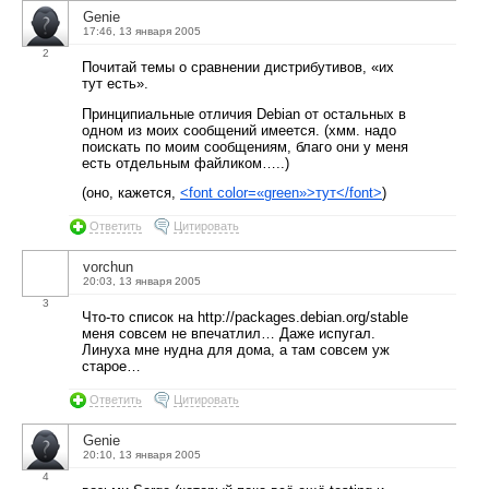
Genie
17:46, 13 января 2005
2
Почитай темы о сравнении дистрибутивов, «их
тут есть».
Принципиальные отличия Debian от остальных в
одном из моих сообщений имеется. (хмм. надо
поискать по моим сообщениям, благо они у меня
есть отдельным файликом…..)
(оно, кажется,
<font color=«green»>тут</font>
)
Ответить
Цитировать
vorchun
20:03, 13 января 2005
3
Что-то список на http://packages.debian.org/stable
меня совсем не впечатлил… Даже испугал.
Линуха мне нудна для дома, а там совсем уж
старое…
Ответить
Цитировать
Genie
20:10, 13 января 2005
4