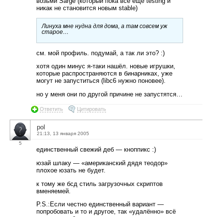
возьми Sarge (который пока всё ещё testing и
никак не становится новым stable)
Линуха мне нудна для дома, а там совсем уж
старое…
см. мой профиль. подумай, а так ли это? :)
хотя один минус я-таки нашёл. новые игрушки,
которые распространяются в бинарниках, уже
могут не запуститься (libc6 нужно поновее).
но у меня они по другой причине не запустятся…
Ответить
Цитировать
pol
21:13, 13 января 2005
5
единственный свежий деб — кноппикс :)
юзай шлаку — «американский дядя теодор»
плохое юзать не будет.
к тому же бсд стиль загрузочных скриптов
вменяемей.
P.S.:Если честно единственный вариант —
попробовать и то и другое, так «удалённо» всё