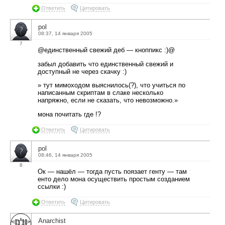
Ответить
Цитировать
pol
08:37, 14 января 2005
7
@единственный свежий деб — кноппикс :)@
забыл добавить что единственный свежий и
доступный не через скачку :)
» тут мимоходом выяснилось(?), что учиться по
написанным скриптам в слаке несколько
напряжно, если не сказать, что невозможно.»
мона почитать где !?
Ответить
Цитировать
pol
08:46, 14 января 2005
8
Ок — нашёл — тогда пусть поязает генту — там
енто дело мона осуществить простым созданием
ссылки :)
Ответить
Цитировать
Anarchist