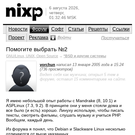
6 августа 2026,
четверг,
01:32:46 MSK
Новости
Форум
Софт
Статьи
Рецепты
Ссылки
Проект
Реклама
Войти
Постучаться
Помогите выбрать №2
GNU/Linux, UNIX, Open Source
→
*BSD и другие системы
vorchun
написал 13 января 2005 года в 15:24
(736 просмотров)
Ведет себя как мужчина; открыл 5 тем в
форуме, оставил 15 комментариев на сайте.
Я имею небольшой опыт работы с Mandrake (8, 10.1) и
ASPLinux (7.3, 9.2). В принципе они у меня стояли дома и
все было (и есть) хорошо. Линуху использую, чтобы писать
тексты, смотреть фильмы, слушать музыку и учиться PHP.
Вообщем, каждый день.
Из форума я понял, что Debian и Slackware Linux несколько
отличаются от выше указанных.