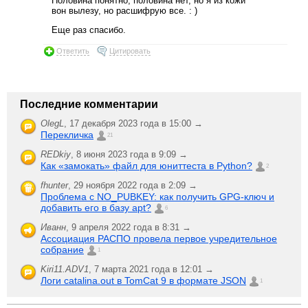
Половина понятно, половина нет, но я из кожи
вон вылезу, но расшифрую все. : )
Еще раз спасибо.
Ответить
Цитировать
Последние комментарии
OlegL
,
17 декабря 2023 года в 15:00 →
Перекличка
21
REDkiy
,
8 июня 2023 года в 9:09 →
Как «замокать» файл для юниттеста в Python?
2
fhunter
,
29 ноября 2022 года в 2:09 →
Проблема с NO_PUBKEY: как получить GPG-ключ и
добавить его в базу apt?
6
Иванн
,
9 апреля 2022 года в 8:31 →
Ассоциация РАСПО провела первое учредительное
собрание
1
Kiri11.ADV1
,
7 марта 2021 года в 12:01 →
Логи catalina.out в TomCat 9 в формате JSON
1