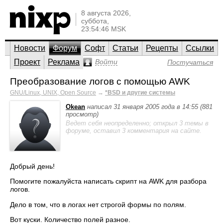
8 августа 2026,
суббота,
23:54:46 MSK
Новости
Форум
Софт
Статьи
Рецепты
Ссылки
Проект
Реклама
Войти
Постучаться
Преобразование логов с помощью AWK
GNU/Linux, UNIX, Open Source
→
*BSD и другие системы
Okean
написал 31 января 2005 года в 14:55 (881
просмотр)
Ведет себя неопределенно; открыл 3 темы в
форуме, оставил 3 комментария на сайте.
Добрый день!
Помогите пожалуйста написать скрипт на AWK для разбора
логов.
Дело в том, что в логах нет строгой формы по полям.
Вот куски. Количество полей разное.