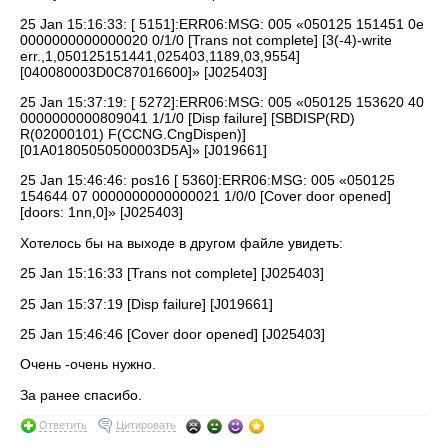
25 Jan 15:16:33: [ 5151]:ERR06:MSG: 005 «050125 151451 0e
0000000000000020 0/1/0 [Trans not complete] [3(-4)-write
err.,1,050125151441,025403,1189,03,9554]
[040080003D0C87016600]» [J025403]
25 Jan 15:37:19: [ 5272]:ERR06:MSG: 005 «050125 153620 40
0000000000809041 1/1/0 [Disp failure] [SBDISP(RD)
R(02000101) F(CCNG.CngDispen)]
[01A01805050500003D5A]» [J019661]
25 Jan 15:46:46: pos16 [ 5360]:ERR06:MSG: 005 «050125
154644 07 0000000000000021 1/0/0 [Cover door opened]
[doors: 1nn,0]» [J025403]
Хотелось бы на выходе в другом файле увидеть:
25 Jan 15:16:33 [Trans not complete] [J025403]
25 Jan 15:37:19 [Disp failure] [J019661]
25 Jan 15:46:46 [Cover door opened] [J025403]
Очень -очень нужно.
За ранее спасибо.
Ответить
Цитировать