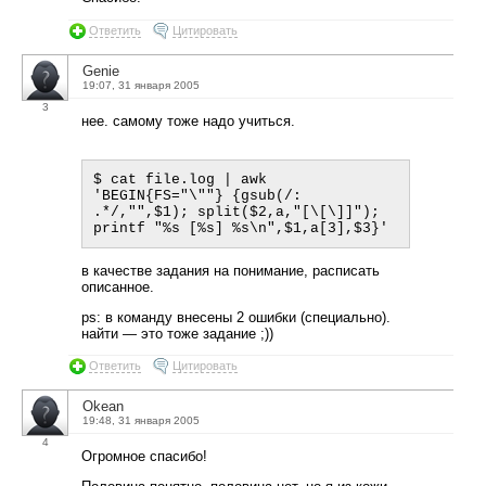
Ответить
Цитировать
Genie
19:07, 31 января 2005
3
нее. самому тоже надо учиться.
$ cat file.log | awk 
'BEGIN{FS="\""} {gsub(/: 
.*/,"",$1); split($2,a,"[\[\]]"); 
в качестве задания на понимание, расписать
описанное.
ps: в команду внесены 2 ошибки (специально).
найти — это тоже задание ;))
Ответить
Цитировать
Okean
19:48, 31 января 2005
4
Огромное спасибо!