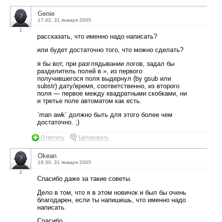
Genie
17:42, 31 января 2005
1
рассказать, что именно надо написать?
или будет достаточно того, что можно сделать?
я бы вот, при разглядывании логов, задал бы
разделитель полей в », из первого
получившегося поля выдернул (by gsub или
substr) дату/время, соответственно, из второго
поля — первое между квадратными скобками, ни
и третье поле автоматом как есть.
`man awk` должно быть для этого более чем
достаточно. ;)
Ответить
Цитировать
Okean
18:30, 31 января 2005
2
Спасибо даже за такие советы.
Дело в том, что я в этом новичок и был бы очень
благодарен, если ты напишешь, что именно надо
написать.
Спасибо.