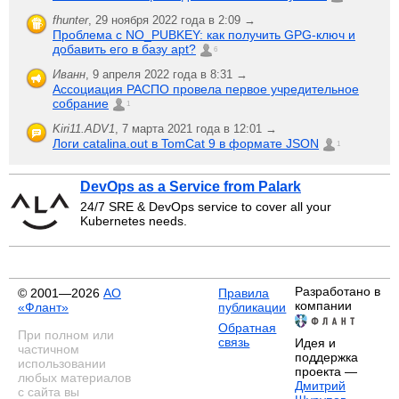
fhunter
,
29 ноября 2022 года в 2:09 →
Проблема с NO_PUBKEY: как получить GPG-ключ и
добавить его в базу apt?
6
Иванн
,
9 апреля 2022 года в 8:31 →
Ассоциация РАСПО провела первое учредительное
собрание
1
Kiri11.ADV1
,
7 марта 2021 года в 12:01 →
Логи catalina.out в TomCat 9 в формате JSON
1
DevOps as a Service from Palark
24/7 SRE & DevOps service to cover all your
Kubernetes needs.
Разработано в
© 2001—2026
АО
Правила
компании
«Флант»
публикации
Обратная
При полном или
связь
Идея и
частичном
поддержка
использовании
проекта —
любых материалов
Дмитрий
с сайта вы