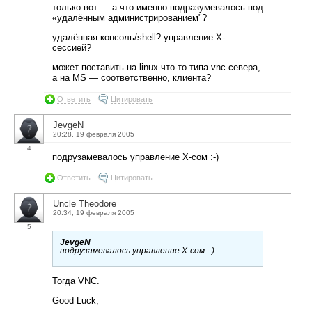
только вот — а что именно подразумевалось под
«удалённым администрированием"?
удалённая консоль/shell? управление X-
сессией?
может поставить на linux что-то типа vnc-севера,
а на MS — соответственно, клиента?
Ответить
Цитировать
JevgeN
20:28, 19 февраля 2005
4
подрузамевалось управление X-сом :-)
Ответить
Цитировать
Uncle Theodore
20:34, 19 февраля 2005
5
JevgeN
подрузамевалось управление X-сом :-)
Тогда VNC.
Good Luck,