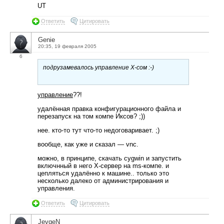
UT
Ответить
Цитировать
Genie
20:35, 19 февраля 2005
6
подрузамевалось управление X-сом :-)
управление
??!
удалённая правка конфигурационного файла и
перезапуск на том компе Иксов? ;))
нее. кто-то тут что-то недоговаривает. ;)
вообще, как уже и сказал — vnc.
можно, в принципе, скачать cygwin и запустить
включнный в него X-сервер на ms-компе. и
цепляться удалённо к машине.. только это
несколько далеко от администрирования и
управления.
Ответить
Цитировать
JevgeN