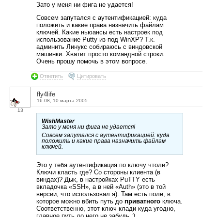
Зато у меня ни фига не удается!
Совсем запутался с аутентификацией: куда
положить и какие права назначить файлам
ключей. Какие ньюансы есть настроек под
использование Putty из-под WinXP? Т.к.
админить Линукс собираюсь с виндовской
машинки. Хватит просто командной строки.
Очень прошу помочь в этом вопросе.
Ответить
Цитировать
fly4life
16:08, 10 марта 2005
13
WishMaster
Зато у меня ни фига не удается!
Совсем запутался с аутентификацией: куда
положить и какие права назначить файлам
ключей.
Это у тебя аутентификация по ключу чтоли?
Ключи класть где? Со стороны клиента (в
виндах)? Дык, в настройках PuTTY есть
вкладочка «SSH», а в ней «Auth» (это в той
версии, что использовал я). Там есть поле, в
которое можно вбить путь до
приватного
ключа.
Соответственно, этот ключ клади куда угодно,
главное путь до него не забудь ;)