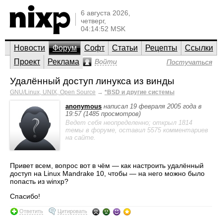
6 августа 2026,
четверг,
04:14:52 MSK
Новости
Форум
Софт
Статьи
Рецепты
Ссылки
Проект
Реклама
Войти
Постучаться
Удалённый доступ линукса из винды
GNU/Linux, UNIX, Open Source
→
*BSD и другие системы
anonymous
написал 19 февраля 2005 года в
19:57 (1485 просмотров)
Ведет себя неопределенно; открыл 1814
темы в форуме, оставил 5575 комментариев
на сайте.
Привет всем, вопрос вот в чём — как настроить удалённый
доступ на Linux Mandrake 10, чтобы — на него можно было
попасть из winxp?
Спасибо!
Ответить
Цитировать