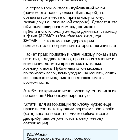
На сервер нужно класть
публичный
ключ
(причём этот ключ должен быть парой, т.е.
создаваться вместе с, приватному ключу,
лежащему на клиентской стороне). Делается это
обычным копированием содержимого
публличного ключа (там одна длиинная строчка)
в файл
$HOME/.ssh/authorized_keys
, где
$HOME — это домашняя директория
пользователя, под именем которого логинишься.
Насчёт прав: приватный ключ никому показывать
не стоит, следовательно, права на его чтение и
изменение должны принадлежать только
хозяину ключа. Публичный ключ можешь
показывать всем, кому угодно, но менять, опять
же кроме хозяина, никто не должен иметь
возможности.
А тебе так критично использова аутентификацию
по ключам? Используй парольную.
Кстати, для авторизации по ключу нужно ещё
править соответствующим образом sshd_config
(хотя, вполне вероятно, «из коробки» твоего
дистрибутива он уже готов к сему методу
авторизации).
WishMaster
Какие ньюансы есть настроек под