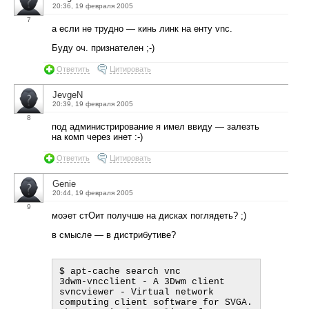
20:36, 19 февраля 2005
7
а если не трудно — кинь линк на енту vnc.
Буду оч. признателен ;-)
Ответить
Цитировать
JevgeN
20:39, 19 февраля 2005
8
под администрирование я имел ввиду — залезть
на комп через инет :-)
Ответить
Цитировать
Genie
20:44, 19 февраля 2005
9
моэет стОит получше на дисках поглядеть? ;)
в смысле — в дистрибутиве?
$ apt-cache search vnc

3dwm-vncclient - A 3Dwm client

svncviewer - Virtual network 
computing client software for SVGA.
