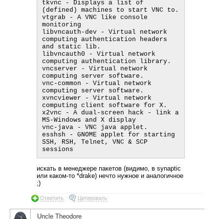
tkvnc - Displays a list of 
(defined) machines to start VNC to.

vtgrab - A VNC like console 
monitoring

libvncauth-dev - Virtual network 
computing authentication headers 
and static lib.

libvncauth0 - Virtual network 
computing authentication library.

vncserver - Virtual network 
computing server software.

vnc-common - Virtual network 
computing server software.

xvncviewer - Virtual network 
computing client software for X.

x2vnc - A dual-screen hack - link a 
MS-Windows and X display

vnc-java - VNC java applet.

esshsh - GNOME applet for starting 
SSH, RSH, Telnet, VNC & SCP 
искать в менеджере пакетов (видимо, в synaptic
или каком-то *drake) нечто нужное и аналогичное
;)
Ответить
Цитировать
Uncle Theodore