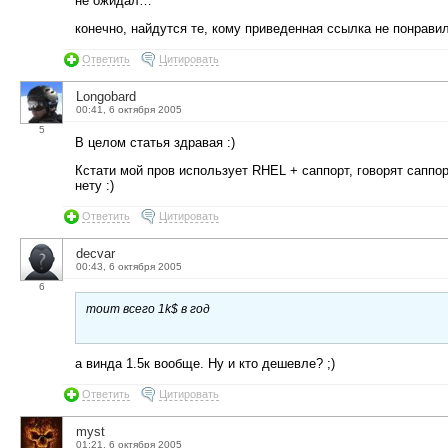
не ожидал…
конечно, найдутся те, кому приведенная ссылка не понравил
Ответить
Цитировать
Longobard
00:41, 6 октября 2005
5
В целом статья здравая :)
Кстати мой пров использует RHEL + саппорт, говорят саппор
нету :)
Ответить
Цитировать
decvar
00:43, 6 октября 2005
6
тоит всего 1k$ в год
а винда 1.5к вообще. Ну и кто дешевле? ;)
Ответить
Цитировать
myst
01:21, 6 октября 2005