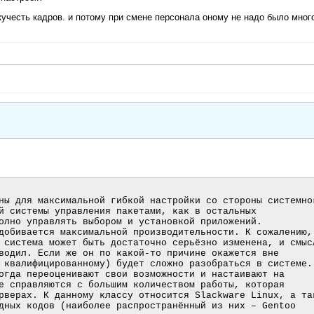
кучесть кадров. и потому при смене персонала оному не надо было мног
ны для максимальной гибкой настройки со стороны системног
й системы управления пакетами, как в остальных 
олно управлять выбором и установкой приложений.

добивается максимальной производительности. К сожалению, 
 система может быть достаточно серьёзно изменена, и смысл
водил. Если же он по какой-то причине окажется вне 
 квалифицированному) будет сложно разобраться в системе.

огда переоценивают свои возможности и настаивают на 
е справляются с большим количеством работы, которая 
рверах. К данному классу относится Slackware Linux, а так
дных кодов (наиболее распространённый из них – Gentoo 