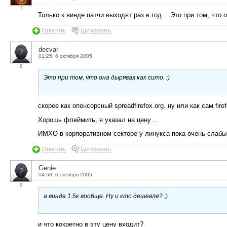
7
Только к винде патчи выходят раз в год… Это при том, что о
Ответить
Цитировать
decvar
01:25, 6 октября 2005
8
Это при том, что она дырявая как сито. :)
скорее как опенсорсный spreadfirefox.org. ну или как сам firef
Хорошь флеймить, я указал на цену…
ИМХО в корпоративном секторе у линукса пока очень слабы
Ответить
Цитировать
Genie
04:50, 6 октября 2005
9
а винда 1.5к вообще. Ну и кто дешевле? ;)
и что кокретно в эту цену входит?