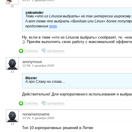
00:47, 2 декабря 2005
11
sidewinder
Tема «что из Linuxов выбрать» не так интересна широкому к
А вот тема что выбрать «Виндовз или Linux» более популярна
продолжение
тут
Ну, если в теме «что из Linuxов выбрать» сообразят, те, «к
;). Причём выполнять свою работу с максимальной эффекти
Ответить
Цитировать
anonymous
13:59, 2 декабря 2005
12
Master
А про Слаку ни слова…
Действительно! Для корпоративного использования я выбра
Ответить
Цитировать
nonamenoname
23:30, 6 декабря 2005
13
Топ 10 корпоративных решений в Литве