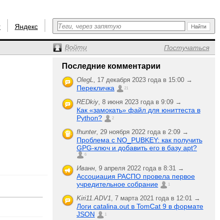
r
Яндекс
Войти
Постучаться
Последние комментарии
OlegL
,
17 декабря 2023 года в 15:00 →
Перекличка
21
REDkiy
,
8 июня 2023 года в 9:09 →
Как «замокать» файл для юниттеста в
Python?
2
fhunter
,
29 ноября 2022 года в 2:09 →
Проблема с NO_PUBKEY: как получить
GPG-ключ и добавить его в базу apt?
6
Иванн
,
9 апреля 2022 года в 8:31 →
Ассоциация РАСПО провела первое
учредительное собрание
1
Kiri11.ADV1
,
7 марта 2021 года в 12:01 →
Логи catalina.out в TomCat 9 в формате
JSON
1