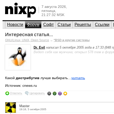
7 августа 2026,
пятница,
21:27:32 MSK
Новости
Форум
Софт
Статьи
Рецепты
Ссылки
Интересная статья...
GNU/Linux, UNIX, Open Source
→
*BSD и другие системы
Dr. Evil
написал 5 октября 2005 года в 17:33 (848
Ведет себя как мужчина; открыл 578 тем в фору
Какой
дистрибутив
лучше выбирать…
читать
Источник: cnews.ru
Ответить
Цитировать
Master
19:16, 5 октября 2005