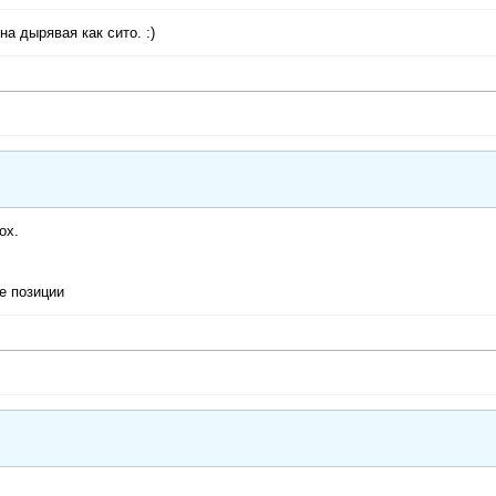
на дырявая как сито. :)
ox.
е позиции