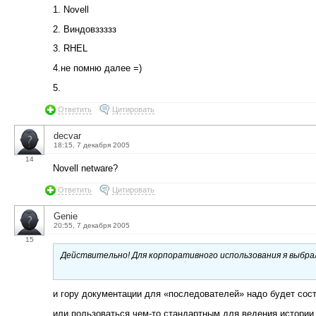
1. Novell
2. Виндовззззз
3. RHEL
4.не помню далее =)
5.
Ответить
Цитировать
decvar
18:15, 7 декабря 2005
14
Novell netware?
Ответить
Цитировать
Genie
20:55, 7 декабря 2005
15
Действительно! Для корпоративного использования я выбрал
и гору документации для «последователей» надо будет сос
или пользоваться чем-то стандартным для ведения истории