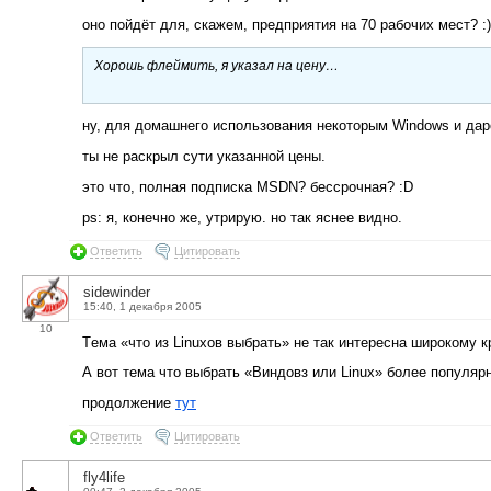
оно пойдёт для, скажем, предприятия на 70 рабочих мест? :)
Хорошь флеймить, я указал на цену…
ну, для домашнего использования некоторым Windows и дар
ты не раскрыл сути указанной цены.
это что, полная подписка MSDN? бессрочная? :D
ps: я, конечно же, утрирую. но так яснее видно.
Ответить
Цитировать
sidewinder
15:40, 1 декабря 2005
10
Tема «что из Linuxов выбрать» не так интересна широкому к
А вот тема что выбрать «Виндовз или Linux» более популярн
продолжение
тут
Ответить
Цитировать
fly4life