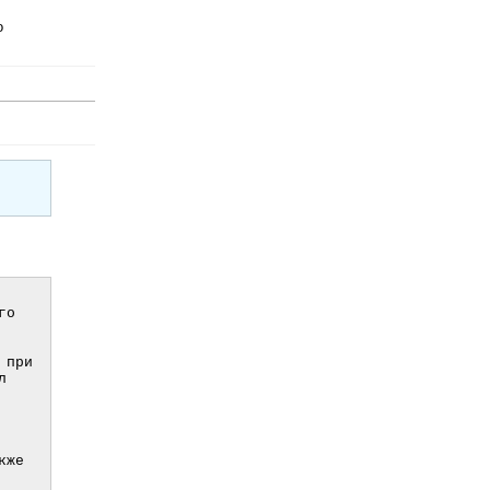
о
о 
при 
 
же 