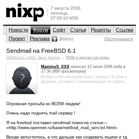
7 августа 2026,
пятница,
07:09:10 MSK
Новости
Форум
Софт
Статьи
Рецепты
Ссылки
Проект
Реклама
Войти
Постучаться
Sendmail на FreeBSD 6.1
GNU/Linux, UNIX, Open Source
→
*BSD и другие системы
MaximuS_XXX
написал 12 июля 2006 года в
17:36 (889 просмотров)
Ведет себя неопределенно; открыл 5 тем в
форуме, оставил 3 комментария на сайте.
Огромная просьба ко ВСЕМ людям!
Очень надо поднять mail сервер !
Я на freebsd поставил sendmail помогла статья—
«http://www.opennet.ru/base/net/bsd_mail_serv.txt.html»
Вроде запустилось, а что дальше как создавать ящики и тд.