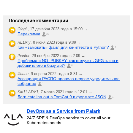
Последние комментарии
OlegL
,
17 декабря 2023 года в 15:00 →
Перекличка
21
REDkiy
,
8 июня 2023 года в 9:09 →
Как «замокать» файл для юниттеста в Python?
2
fhunter
,
29 ноября 2022 года в 2:09 →
Проблема с NO_PUBKEY: как получить GPG-ключ и
добавить его в базу apt?
6
Иванн
,
9 апреля 2022 года в 8:31 →
Ассоциация РАСПО провела первое учредительное
собрание
1
Kiri11.ADV1
,
7 марта 2021 года в 12:01 →
Логи catalina.out в TomCat 9 в формате JSON
1
DevOps as a Service from Palark
24/7 SRE & DevOps service to cover all your
Kubernetes needs.