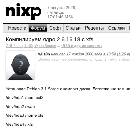
7 августа 2026,
пятница,
17:01:46 MSK
Новости
Форум
Софт
Статьи
Рецепты
Ссылки
Компилируем ядро 2.6.16.18 с xfs
GNU/Linux, UNIX, Open Source
→
*BSD и другие системы
wils0n
написал 17 ноября 2006 года в 13:59 (1120 
Ведет себя неопределенно; открыл 1 тему в фор
Установил Debian 3.1 Sarge с компакт диска. Естественно там ни
/dev/hda1 /boot ext3
/dev/hda2 swap
/dev/hda3 /home xfs
/dev/hda4 / xfs