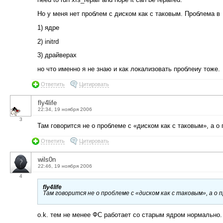
Но у меня нет проблем с диском как с таковым. Проблема в
1) ядре
2) initrd
3) драйверах
но что именно я не знаю и как локализовать проблеиу тоже.
Ответить
Цитировать
fly4life
22:34, 19 ноября 2006
3
Там говорится не о проблеме с «диском как с таковым», а о
Ответить
Цитировать
wils0n
22:46, 19 ноября 2006
4
fly4life
Там говорится не о проблеме с «диском как с таковым», а о 
o.k. тем не менее ФС работает со старым ядром нормально.