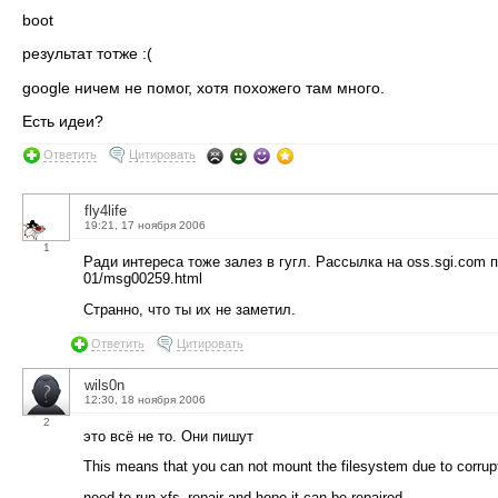
boot
результат тотже :(
google ничем не помог, хотя похожего там много.
Есть идеи?
Ответить
Цитировать
fly4life
19:21, 17 ноября 2006
1
Ради интереса тоже залез в гугл. Рассылка на oss.sgi.com п
01/msg00259.html
Странно, что ты их не заметил.
Ответить
Цитировать
wils0n
12:30, 18 ноября 2006
2
это всё не то. Они пишут
This means that you can not mount the filesystem due to corrupt
need to run xfs_repair and hope it can be repaired.