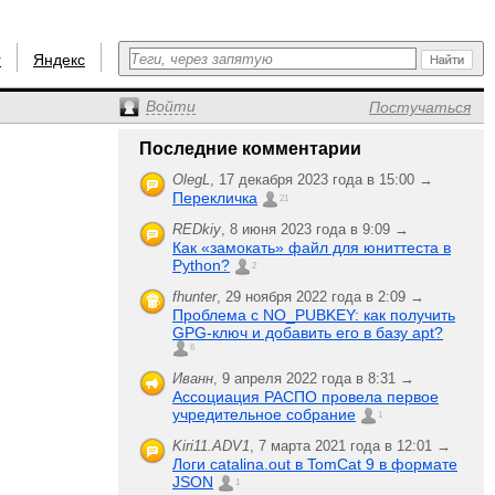
r
Яндекс
Войти
Постучаться
Последние комментарии
OlegL
,
17 декабря 2023 года в 15:00 →
Перекличка
21
REDkiy
,
8 июня 2023 года в 9:09 →
Как «замокать» файл для юниттеста в
Python?
2
fhunter
,
29 ноября 2022 года в 2:09 →
Проблема с NO_PUBKEY: как получить
GPG-ключ и добавить его в базу apt?
6
Иванн
,
9 апреля 2022 года в 8:31 →
Ассоциация РАСПО провела первое
учредительное собрание
1
Kiri11.ADV1
,
7 марта 2021 года в 12:01 →
Логи catalina.out в TomCat 9 в формате
JSON
1