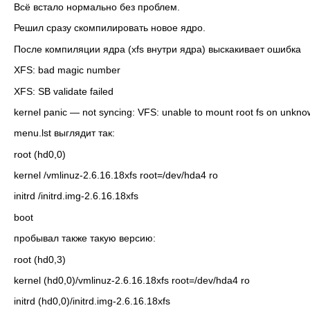
Всё встало нормально без проблем.
Решил сразу скомпилировать новое ядро.
После компиляции ядра (xfs внутри ядра) выскакивает ошибка
XFS: bad magic number
XFS: SB validate failed
kernel panic — not syncing: VFS: unable to mount root fs on unkno
menu.lst выглядит так:
root (hd0,0)
kernel /vmlinuz-2.6.16.18xfs root=/dev/hda4 ro
initrd /initrd.img-2.6.16.18xfs
boot
пробывал также такую версию:
root (hd0,3)
kernel (hd0,0)/vmlinuz-2.6.16.18xfs root=/dev/hda4 ro
initrd (hd0,0)/initrd.img-2.6.16.18xfs