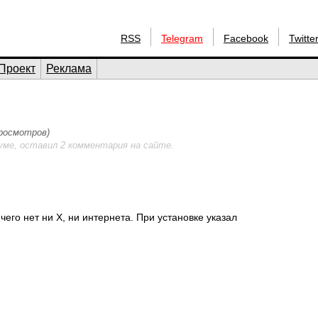
RSS
Telegram
Facebook
Twitte
Проект
Реклама
просмотров)
уме, оставил 2 комментария на сайте.
чего нет ни Х, ни интернета. При установке указал