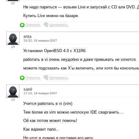
12
Не надо париться — возьми Live и запускай с CD али DVD. 
Купить Live можно на базаре.
Ответить
Цитировать
enta
16:32, 18 января 2007
13
Установил OpenBSD 4.0 с X11R6.
работать в vi очень неудобно и даже привыкать не хочется.
можете подсказать как X’ы включить, или хотя бы консольн
Ответить
Цитировать
sarel
17:14, 18 января 2007
14
Учится работать в vi (vim)
Тем более из vim можно неплохую IDE сварганить…
Ой как потом может помочь!
Как вариант nano..
Но чтот я думаю в поставке его нету…