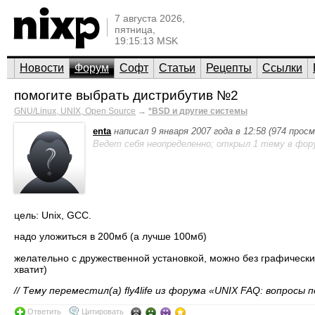
7 августа 2026,
пятница,
19:15:13 MSK
Новости
Форум
Софт
Статьи
Рецепты
Ссылки
помогите выбрать дистрибутив №2
GNU/Linux, UNIX, Open Source
→
*BSD и другие системы
enta
написал 9 января 2007 года в 12:58 (974 прос
Ведет себя неопределенно; открыл 1 тему в фор
цель: Unix, GCC.
надо уложиться в 200мб (а лучше 100мб)
желательно с дружественной установкой, можно без графически
хватит)
// Тему переместил(а) fly4life из форума «UNIX FAQ: вопросы п
Ответить
Цитировать