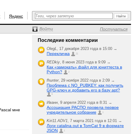
r
Яндекс
Войти
Постучаться
Последние комментарии
OlegL
,
17 декабря 2023 года в 15:00 →
Перекличка
21
REDkiy
,
8 июня 2023 года в 9:09 →
Как «замокать» файл для юниттеста в
Python?
2
fhunter
,
29 ноября 2022 года в 2:09 →
Проблема с NO_PUBKEY: как получить
GPG-ключ и добавить его в базу apt?
6
Иванн
,
9 апреля 2022 года в 8:31 →
Ассоциация РАСПО провела первое
Pascal мне
учредительное собрание
1
Kiri11.ADV1
,
7 марта 2021 года в 12:01 →
Логи catalina.out в TomCat 9 в формате
JSON
1