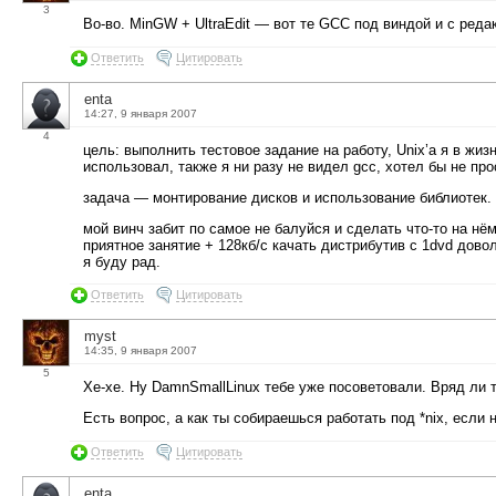
3
Во-во. MinGW + UltraEdit — вот те GCC под виндой и с реда
Ответить
Цитировать
enta
14:27, 9 января 2007
4
цель: выполнить тестовое задание на работу, Unix’a я в жиз
использовал, также я ни разу не видел gcc, хотел бы не п
задача — монтирование дисков и использование библиотек.
мой винч забит по самое не балуйся и сделать что-то на н
приятное занятие + 128кб/c качать дистрибутив с 1dvd дово
я буду рад.
Ответить
Цитировать
myst
14:35, 9 января 2007
5
Хе-хе. Ну DamnSmallLinux тебе уже посоветовали. Вряд ли 
Есть вопрос, а как ты собираешься работать под *nix, если 
Ответить
Цитировать
enta