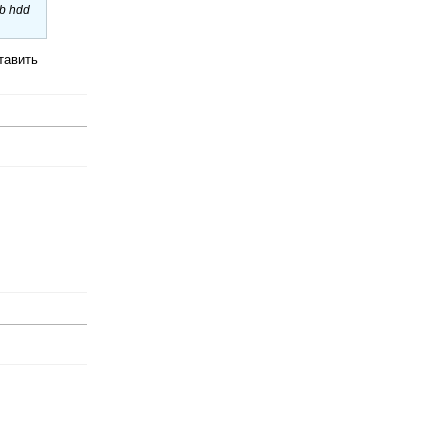
b hdd
тавить