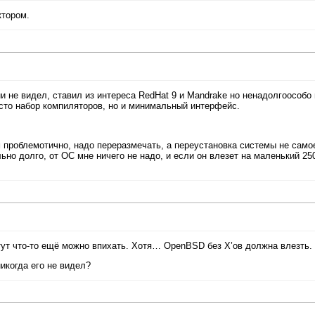
ктором.
ни не видел, ставил из интереса RedHat 9 и Mandrake но ненадолгоособо
росто набор компиляторов, но и минимальный интерфейс.
ём проблемотично, надо переразмечать, а переустановка системы не само
льно долго, от ОС мне ничего не надо, и если он влезет на маленький 2
тут что-то ещё можно впихать. Хотя… OpenBSD без X’ов должна влезть. 
никогда его не видел?