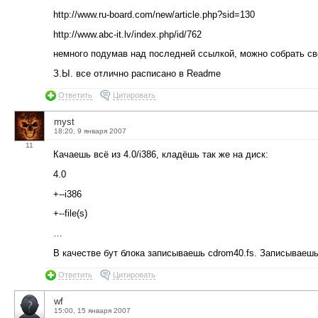
http://www.ru-board.com/new/article.php?sid=130
http://www.abc-it.lv/index.php/id/762
немного подумав над последней ссылкой, можно собрать сво
З.Ы. все отлично расписано в Readme
Ответить
Цитировать
myst
18:20, 9 января 2007
11
Качаешь всё из 4.0/i386, кладёшь так же на диск:
4.0
+--i386
+--file(s)
…
В качестве бут блока записываешь cdrom40.fs. Записываешь
Ответить
Цитировать
wf
15:00, 15 января 2007