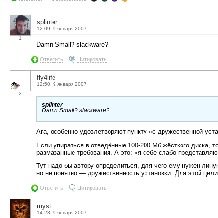
splinter
12:09, 9 января 2007
1
Damn Small? slackware?
Ответить
Цитировать
fly4life
12:50, 9 января 2007
2
splinter
Damn Small? slackware?
Ага, особенно удовлетворяют пункту «с дружественной устан
Если упираться в отведённые 100-200 Мб жёсткого диска, то
размазанные требования. А это: «я себе слабо представля
Тут надо бы автору определиться, для чего ему нужен лину
но не понятно — дружественность установки. Для этой цели
Ответить
Цитировать
myst
14:23, 9 января 2007