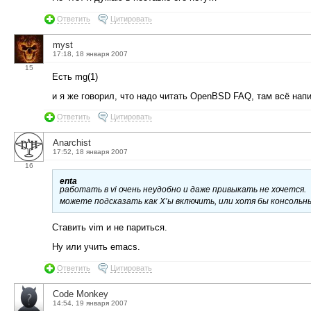
Ответить
Цитировать
myst
17:18, 18 января 2007
15
Есть mg(1)
и я же говорил, что надо читать OpenBSD FAQ, там всё нап
Ответить
Цитировать
Anarchist
17:52, 18 января 2007
16
enta
работать в vi очень неудобно и даже привыкать не хочется.
можете подсказать как X’ы включить, или хотя бы консоль
Ставить vim и не париться.
Ну или учить emacs.
Ответить
Цитировать
Code Monkey
14:54, 19 января 2007