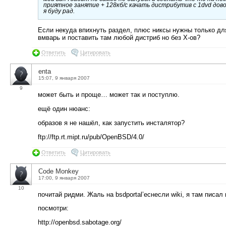
приятное занятие + 128кб/c качать дистрибутив с 1dvd дово
я буду рад.
Если некуда впихнуть раздел, плюс никсы нужны только для
вмварь и поставить там любой дистриб но без Х-ов?
Ответить
Цитировать
enta
15:07, 9 января 2007
9
может быть и проще… может так и поступлю.
ещё один нюанс:
образов я не нашёл, как запустить инсталятор?
ftp://ftp.rt.mipt.ru/pub/OpenBSD/4.0/
Ответить
Цитировать
Code Monkey
17:00, 9 января 2007
10
почитай ридми. Жаль на bsdportal’eснесли wiki, я там писал
посмотри:
http://openbsd.sabotage.org/