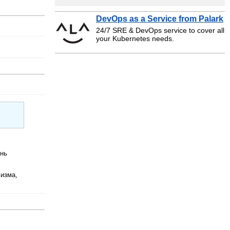
DevOps as a Service from Palark
24/7 SRE & DevOps service to cover all
your Kubernetes needs.
ень
лизма,