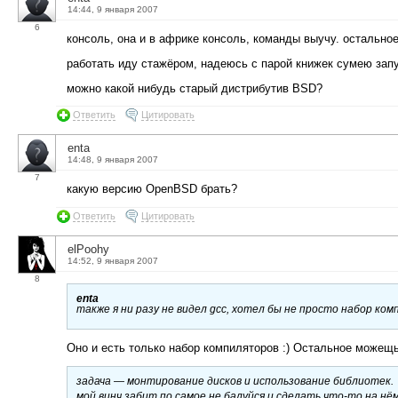
14:44, 9 января 2007
6
консоль, она и в африке консоль, команды выучу. остальное
работать иду стажёром, надеюсь с парой книжек сумею за
можно какой нибудь старый дистрибутив BSD?
Ответить
Цитировать
enta
14:48, 9 января 2007
7
какую версию OpenBSD брать?
Ответить
Цитировать
elPoohy
14:52, 9 января 2007
8
enta
также я ни разу не видел gcc, хотел бы не просто набор ко
Оно и есть только набор компиляторов :) Остальное можещь
задача — монтирование дисков и использование библиотек.
мой винч забит по самое не балуйся и сделать что-то на н