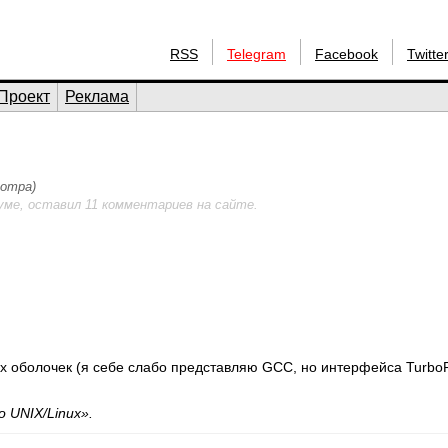
RSS
Telegram
Facebook
Twitte
Проект
Реклама
мотра)
уме, оставил 11 комментариев на сайте.
х оболочек (я себе слабо представляю GCC, но интерфейса Turbo
о UNIX/Linux».