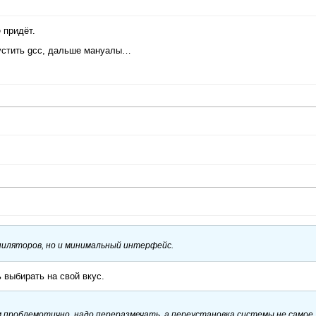
 придёт.
пустить gcc, дальше мануалы…
мпиляторов, но и минимальный интерфейс.
 выбирать на свой вкус.
ём проблемотично, надо переразмечать, а переустановка системы не самое