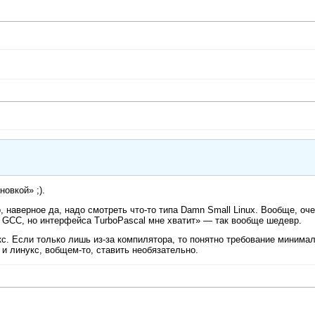
овкой» ;).
, наверное да, надо смотреть что-то типа Damn Small Linux. Вообще, оч
ю GCC, но интерфейса TurboPascal мне хватит» — так вообще шедевр.
кс. Если только лишь из-за компилятора, то понятно требование минима
 и линукс, вобщем-то, ставить необязательно.