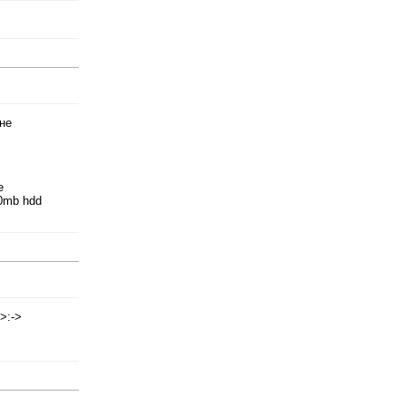
 не
е
50mb hdd
>:->