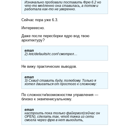
Изначально пробовали поставить Фрю 6.2 но
что-то медленно она ставилась, а потом и
работала как-то не уверенно.
Сейчас пора уже 6.3.
Интерееесно.
Даже после пересборки ядро вод твою
архитектуру?
eman
2) /etc/defaults/rc.conf смотрел…
Не вижу практических выводов.
eman
3) Сквид ставить буду, полюбому. Только я
хотел двигаться от простого к сложному:
По сложности/возможностям управления —
близко к эквипенисуальному.
eman
настроить пока только файервол(сейчас он
OPEN), сделать так, чтоб тачка из сети
смогла через фрю в нет выходить,