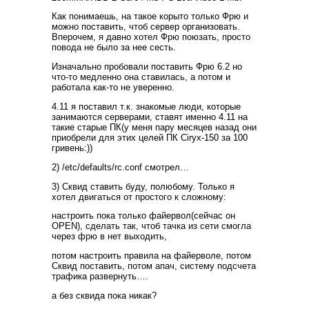
Как понимаешь, на такое корыто только Фрю и
можно поставить, чтоб сервер организовать.
Вперочем, я давно хотел Фрю поюзать, просто
повода не было за нее сесть.
Изначально пробовали поставить Фрю 6.2 но
что-то медленно она ставилась, а потом и
работала как-то не уверенно.
4.11 я поставил т.к. знакомые люди, которые
занимаются серверами, ставят именно 4.11 на
такие старые ПК(у меня пару месяцев назад они
приобрели для этих целей ПК Ciryx-150 за 100
гривень:))
2) /etc/defaults/rc.conf смотрел…
3) Сквид ставить буду, полюбому. Только я
хотел двигаться от простого к сложному:
настроить пока только файервол(сейчас он
OPEN), сделать так, чтоб тачка из сети смогла
через фрю в нет выходить,
потом настроить правила на файерволе, потом
Сквид поставить, потом апач, систему подсчета
трафика развернуть….
а без сквида пока никак?