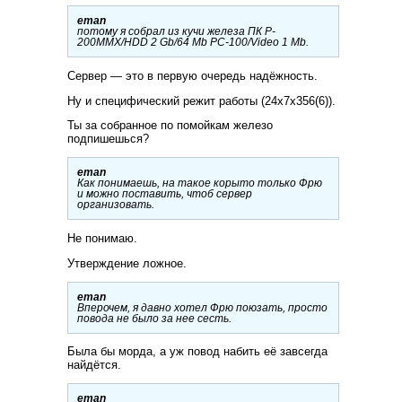
eman
потому я собрал из кучи железа ПК P-
200MMX/HDD 2 Gb/64 Mb PC-100/Video 1 Mb.
Сервер — это в первую очередь надёжность.
Ну и специфический режит работы (24х7х356(6)).
Ты за собранное по помойкам железо
подпишешься?
eman
Как понимаешь, на такое корыто только Фрю
и можно поставить, чтоб сервер
организовать.
Не понимаю.
Утверждение ложное.
eman
Вперочем, я давно хотел Фрю поюзать, просто
повода не было за нее сесть.
Была бы морда, а уж повод набить её завсегда
найдётся.
eman