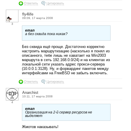
Ответить
Цитировать
fly4life
09:09, 17 марта 2008
3
eman
а без сквида пока никак?
Без сквида ещё проще. Достаточно корректно
настроить маршрутизацию (насколько я понял из
описанного, тебе лишь не хаватает на Win2003
маршрута в сеть 192.168.0.0/24) и на клиентах из
локальной сети указать адрес прокси-сервера
(10.0.0.1:3128). Ну, и форвардинг пакетов между
интерфейсами на FreeBSD не забыть включить.
Ответить
Цитировать
Anarchist
10:11, 17 марта 2008
4
eman
Организация на 2-й сервер ресурсов не
выделяет
Жмотов наказывать!