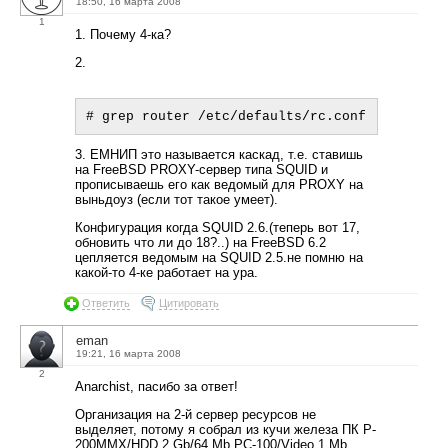
18:50, 16 марта 2008
1
1. Почему 4-ка?
2.
3. ЕМНИП это называется каскад, т.е. ставишь
на FreeBSD PROXY-сервер типа SQUID и
прописываешь его как ведомый для PROXY на
выньдоуз (если тот такое умеет).
Конфигурация когда SQUID 2.6.(теперь вот 17,
обновить что ли до 18?..) на FreeBSD 6.2
цепляется ведомым на SQUID 2.5.не помню на
какой-то 4-ке работает на ура.
Ответить
Цитировать
eman
19:21, 16 марта 2008
2
Anarchist, пасибо за ответ!
Организация на 2-й сервер ресурсов не
выделяет, потому я собрал из кучи железа ПК P-
200MMX/HDD 2 Gb/64 Mb PC-100/Video 1 Mb.