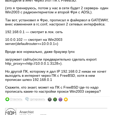
выходили в инет через этот ПК с FreeBSD.
(это я тренируюсь, потом у нас в сети будет 2 сервера- один
Win2003 с радиоинтернетом и второй Фря с ADSL).
Так вот, установил я Фрю, прописал я файервол в GATEWAY,
внес изменения в rc.conf, настроил 2 сетевых интерфейса:
192.168.0.1 — смотрит в лок. сеть
10.0.0.102 — смотрит на Win2003
server(defaultrouter=«10.0.0.1»)
Вроде все нормально, даже браузер lynx
загружает сайты(если предварительно сделать export
http_proxy=«http://10.0.0.1:3128»).
Но другой ПК, которому я дал IP 192.168.0.2 никак не хочет
выходить в интернет через ПК с FreeBSD, хотя в нем
прописан шлюз 192.168.0.1
Скажите, кто знает, может на ПК с FreeBSD где-то надо
прописать какие-то настройки прокси Win2003 сервера?
Ответить
Цитировать
Anarchist