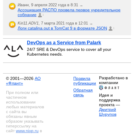
Иванн
,
9 апреля 2022 года в 8:31 →
Ассоциация РАСПО провела первое учредительное
собрание
1
Kiri11.ADV1
,
7 марта 2021 года в 12:01 →
Логи catalina.out в TomCat 9 в формате JSON
1
DevOps as a Service from Palark
24/7 SRE & DevOps service to cover all your
Kubernetes needs.
Разработано в
© 2001—2026
АО
Правила
компании
«Флант»
публикации
Обратная
При полном или
связь
Идея и
частичном
поддержка
использовании
проекта —
любых материалов
Дмитрий
с сайта вы
Шурупов
обязаны явным
образом указывать
гиперссылку на
сайт
www.nixp.ru
в