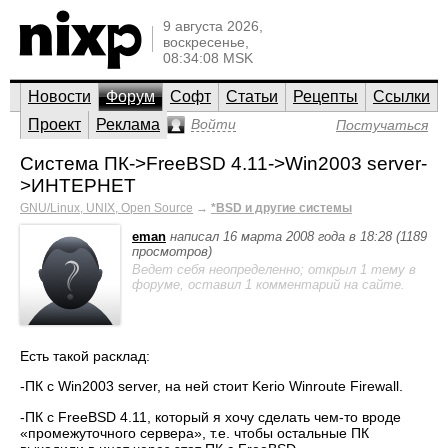
9 августа 2026,
воскресенье,
08:34:08 MSK
Новости
Форум
Софт
Статьи
Рецепты
Ссылки
Проект
Реклама
Войти
Постучаться
Система ПК->FreeBSD 4.11->Win2003 server-
>ИНТЕРНЕТ
GNU/Linux, UNIX, Open Source
→
*BSD и другие системы
eman
написал 16 марта 2008 года в 18:28 (1189
просмотров)
Ведет себя неопределенно; открыл 1 тему в
форуме, оставил 1 комментарий на сайте.
Есть такой расклад:
-ПК с Win2003 server, на ней стоит Kerio Winroute Firewall.
-ПК с FreeBSD 4.11, который я хочу сделать чем-то вроде
«промежуточного сервера», т.е. чтобы остальные ПК