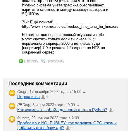
анализатор логов SQUID’а или что-то ещё.
Именно система учёта трафика обеспечивает
паритет в сложности между маршрутизатором и
SQUID’ом.
ЗЫ: Ещё почитай
http://www.nixp.ru/articles/freebsd_fine_tune_for_linuxers
Но помни: все перечисленный вкусности тебе
могут светить только если ты снесёшь с
нормального сервера 2003 и воткнёшь туда
[например] 7.0 с раздачей /usr/ports по NFS на
собранный сервер.
Ответить
Цитировать
Последние комментарии
OlegL
,
17 декабря 2023 года в 15:00 →
Перекличка
21
REDkiy
,
8 июня 2023 года в 9:09 →
Как «замокать» файл для юниттеста в Python?
2
fhunter
,
29 ноября 2022 года в 2:09 →
Проблема с NO_PUBKEY: как получить GPG-ключ и
добавить его в базу apt?
6