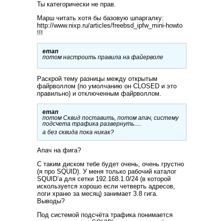
Ты категорически не прав.
Марш читать хотя бы базовую шпаргалку:
http://www.nixp.ru/articles/freebsd_ipfw_mini-howto
!!!
eman
потом настроить правила на файерволе
Раскрой тему разницы между открытым
файрволлом (по умолчанию он CLOSED и это
правильно) и отключенным файрволлом.
eman
потом Сквид поставить, потом апач, систему
подсчета трафика развернуть….
а без сквида пока никак?
Апач на фига?
С таким диском тебе будет очень, очень грустно
(я про SQUID). У меня только рабочий каталог
SQUID’а для сетки 192.168.1.0/24 (в которой
искользуется хорошо если четверть адресов,
логи храню за месяц) занимает 3.8 гига.
Выводы?
Под системой подсчёта трафика понимается