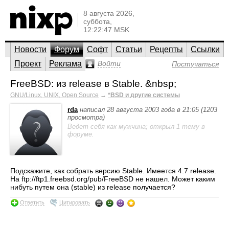
8 августа 2026,
суббота,
12:22:47 MSK
Новости
Форум
Софт
Статьи
Рецепты
Ссылки
Проект
Реклама
Войти
Постучаться
FreeBSD: из release в Stable. &nbsp;
GNU/Linux, UNIX, Open Source
→
*BSD и другие системы
rda
написал 28 августа 2003 года в 21:05 (1203
просмотра)
Ведет себя как мужчина; открыл 1 тему в
форуме.
Подскажите, как собрать версию Stable. Имеется 4.7 release.
На ftp://ftp1.freebsd.org/pub/FreeBSD не нашел. Может каким
нибуть путем она (stable) из release получается?
Ответить
Цитировать