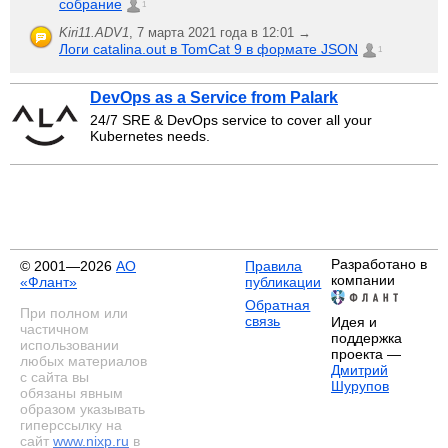
собрание
1
Kiri11.ADV1
,
7 марта 2021 года в 12:01 →
Логи catalina.out в TomCat 9 в формате JSON
1
DevOps as a Service from Palark
24/7 SRE & DevOps service to cover all your
Kubernetes needs.
Разработано в
© 2001—2026
АО
Правила
компании
«Флант»
публикации
Обратная
При полном или
связь
Идея и
частичном
поддержка
использовании
проекта —
любых материалов
Дмитрий
с сайта вы
Шурупов
обязаны явным
образом указывать
гиперссылку на
сайт
www.nixp.ru
в