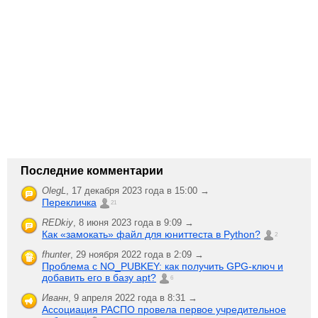
Последние комментарии
OlegL
,
17 декабря 2023 года в 15:00 →
Перекличка
21
REDkiy
,
8 июня 2023 года в 9:09 →
Как «замокать» файл для юниттеста в Python?
2
fhunter
,
29 ноября 2022 года в 2:09 →
Проблема с NO_PUBKEY: как получить GPG-ключ и
добавить его в базу apt?
6
Иванн
,
9 апреля 2022 года в 8:31 →
Ассоциация РАСПО провела первое учредительное